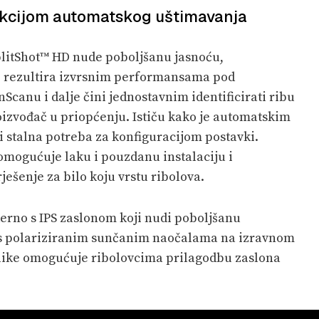
unkcijom automatskog uštimavanja
plitShot™ HD nude poboljšanu jasnoću,
To rezultira izvrsnim performansama pod
canu i dalje čini jednostavnim identificirati ribu
oizvođač u priopćenju. Ističu kako je automatskim
 stalna potreba za konfiguracijom postavki.
i omogućuje laku i pouzdanu instalaciju i
ješenje za bilo koju vrstu ribolova.
derno s IPS zaslonom koji nudi poboljšanu
k i s polariziranim sunčanim naočalama na izravnom
slike omogućuje ribolovcima prilagodbu zaslona