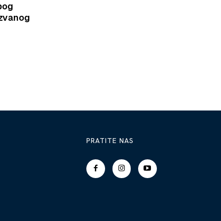
bog
azvanog
PRATITE NAS