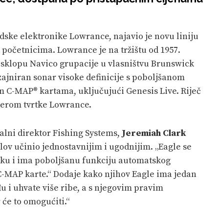
dske elektronike Lowrance, najavio je novu liniju
početnicima. Lowrance je na tržištu od 1957.
u sklopu Navico grupacije u vlasništvu Brunswick
zajniran sonar visoke definicije s poboljšanom
m C-MAP® kartama, uključujući Genesis Live. Riječ
nderom tvrtke Lowrance.
alni direktor Fishing Systems,
Jeremiah Clark
olov učinio jednostavnijim i ugodnijim. „Eagle se
ajaku i ima poboljšanu funkciju automatskog
-MAP karte.“ Dodaje kako njihov Eagle ima jedan
u i uhvate više ribe, a s njegovim pravim
 će to omogućiti.“