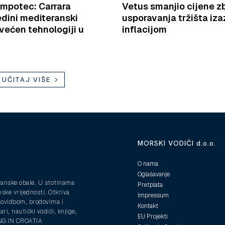
mpotec: Carrara
Vetus smanjio cijene z
edini mediteranski
usporavanja tržišta iz
većen tehnologiji u
inflacijom
UČITAJ VIŠE
MORSKI VODIČI d.o.o.
O nama
Oglašavanje
ranske obale. U stotinama
Pretplata
nske vrijednosti. Otkriva
Impressum
plovidbom, brodovima i
Kontakt
ri, nautički vodiči, knjige,
EU Projekti
ING IN CROATIA