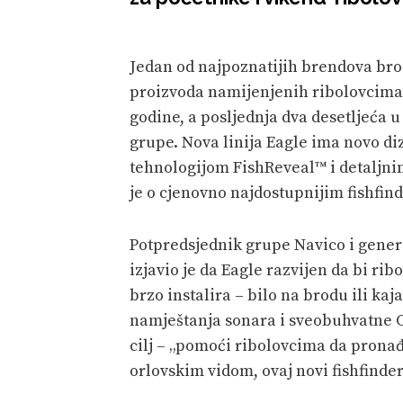
Jedan od najpoznatijih brendova bro
proizvoda namijenjenih ribolovcima 
godine, a posljednja dva desetljeća 
grupe. Nova linija Eagle ima novo di
tehnologijom FishReveal™ i detaljni
je o cjenovno najdostupnijim fishfi
Potpredsjednik grupe Navico i gener
izjavio je da Eagle razvijen da bi rib
brzo instalira – bilo na brodu ili k
namještanja sonara i sveobuhvatne C
cilj – „pomoći ribolovcima da pronađ
orlovskim vidom, ovaj novi fishfinder