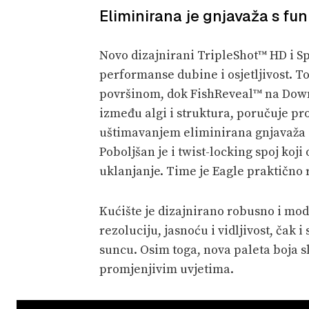
Eliminirana je gnjavaža s f
Novo dizajnirani TripleShot™ HD i S
performanse dubine i osjetljivost. 
površinom, dok FishReveal™ na DownS
između algi i struktura, poručuje pr
uštimavanjem eliminirana gnjavaža i
Poboljšan je i twist-locking spoj koj
uklanjanje. Time je Eagle praktično r
Kućište je dizajnirano robusno i mo
rezoluciju, jasnoću i vidljivost, ča
suncu. Osim toga, nova paleta boja 
promjenjivim uvjetima.