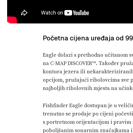
Početna cijena uređaja od 99
Eagle dolazi s prethodno učitanom 
na C-MAP DISCOVER™. Također pruža
kontura jezera ili nekarakteriziran
opcijom, pružajući ribolovcima sve p
najboljih ribolovnih mjesta na učink
Fishfinder Eagle dostupan je u veličin
trenutno se prodaje po cijeni počevš
s portretnom orijentacijom i pravim 
poboljšanim sonarnim značajkama il