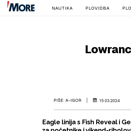
NAUTIKA
PLOVIDBA
PLO
Lowrance
PIŠE:
A-IGOR
15.03.2024
Eagle linija s Fish Reveal i 
za početnike i vikend-ribol