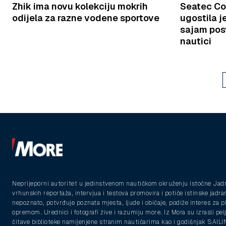
Zhik ima novu kolekciju mokrih
Seatec Co
odijela za razne vodene sportove
ugostila j
sajam pos
nautici
Neprijeporni autoritet u jedinstvenom nautičkom okruženju istočne Jad
vrhunskih reportaža, intervjua i testova promovira i potiče istinske jadra
nepoznato, potvrđuje poznata mjesta, ljude i običaje, podiže interes za 
opremom. Urednici i fotografi žive i razumiju more. Iz Mora su izrasli pelja
čitave biblioteke namijenjene stranim nautičarima kao i godišnjak SAIL