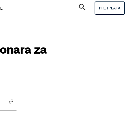
IL
PRETPLATA
sonara za