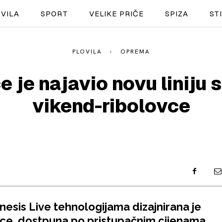
VILA
SPORT
VELIKE PRIČE
SPIZA
ST
PLOVILA
OPREMA
NAUTIKA
 je najavio novu liniju 
SPORT
vikend-ribolovce
PLOVILA
PLOVIDBA
SPIZA
VELIKE PRIČE
PRETPLATA
Genesis Live tehnologijama dizajnirana je
SHOP
ovce, dostpuna po pristupačnim cijenama