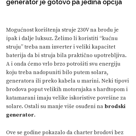
generator je gotovo pa jedina opcija
SPIZA
VELIKE PRIČE
Mogućnost korištenja struje 230V na brodu je
PRETPLATA
ipak i dalje luksuz. Želimo li koristiti “kućnu
struju” treba nam inverter i veliki kapacitet
SHOP
baterija da bi struja bila praktično upotrebljiva.
A i onda ćemo vrlo brzo potrošiti svu energiju
koju treba nadopuniti bilo putem solara,
generatora ili preko kabela u marini. Neki tipovi
brodova poput velikih motornjaka s hardtopom i
katamarani imaju velike iskoristive površine za
solare. Ostali su manje više osuđeni na
brodski
generator
.
Ove se godine pokazalo da charter brodovi bez