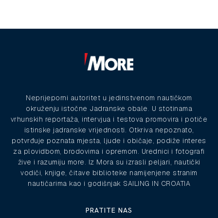
Neprijeporni autoritet u jedinstvenom nautičkom
okruženju istočne Jadranske obale. U stotinama
vrhunskih reportaža, intervjua i testova promovira i potiče
istinske jadranske vrijednosti. Otkriva nepoznato,
potvrđuje poznata mjesta, ljude i običaje, podiže interes
za plovidbom, brodovima i opremom. Urednici i fotografi
žive i razumiju more. Iz Mora su izrasli peljari, nautički
vodiči, knjige, čitave biblioteke namijenjene stranim
nautičarima kao i godišnjak SAILING IN CROATIA
PRATITE NAS