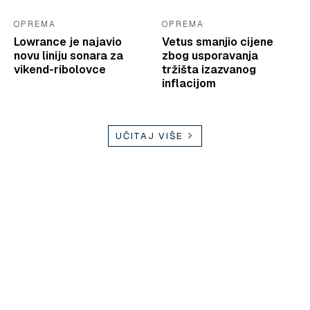
OPREMA
OPREMA
Lowrance je najavio
Vetus smanjio cijene
novu liniju sonara za
zbog usporavanja
vikend-ribolovce
tržišta izazvanog
inflacijom
UČITAJ VIŠE