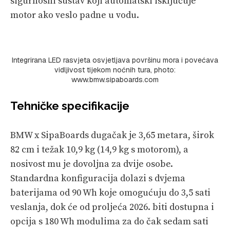
sigurnosni sustav koji automatski isključuje
motor ako veslo padne u vodu.
Integrirana LED rasvjeta osvjetljava površinu mora i povećava
vidljivost tijekom noćnih tura, photo:
www.bmw.sipaboards.com
Tehničke specifikacije
BMW x SipaBoards dugačak je 3,65 metara, širok
82 cm i težak 10,9 kg (14,9 kg s motorom), a
nosivost mu je dovoljna za dvije osobe.
Standardna konfiguracija dolazi s dvjema
baterijama od 90 Wh koje omogućuju do 3,5 sati
veslanja, dok će od proljeća 2026. biti dostupna i
opcija s 180 Wh modulima za do čak sedam sati