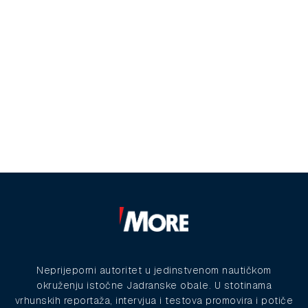
Neprijeporni autoritet u jedinstvenom nautičkom
okruženju istočne Jadranske obale. U stotinama
vrhunskih reportaža, intervjua i testova promovira i potiče