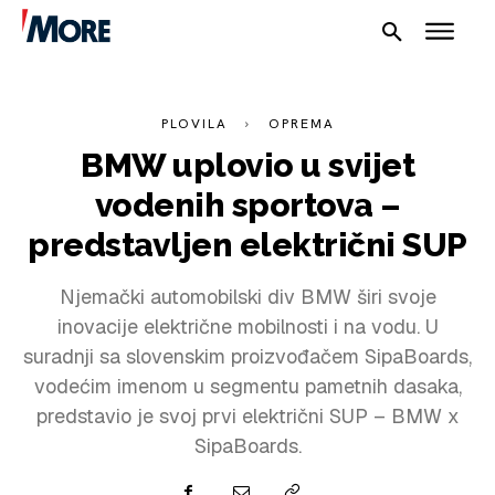
PLOVILA
OPREMA
BMW uplovio u svijet
vodenih sportova –
predstavljen električni SUP
NAUTIKA
SPORT
Njemački automobilski div BMW širi svoje
inovacije električne mobilnosti i na vodu. U
PLOVILA
suradnji sa slovenskim proizvođačem SipaBoards,
vodećim imenom u segmentu pametnih dasaka,
PLOVIDBA
predstavio je svoj prvi električni SUP – BMW x
SPIZA
SipaBoards.
VELIKE PRIČE