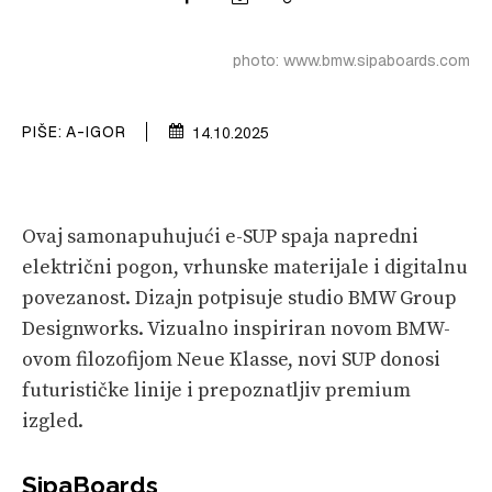
PRETPLATA
photo: www.bmw.sipaboards.com
SHOP
PIŠE:
A-IGOR
14.10.2025
Ovaj samonapuhujući e-SUP spaja napredni
električni pogon, vrhunske materijale i digitalnu
povezanost. Dizajn potpisuje studio BMW Group
Designworks. Vizualno inspiriran novom BMW-
ovom filozofijom Neue Klasse, novi SUP donosi
futurističke linije i prepoznatljiv premium
izgled.
SipaBoards