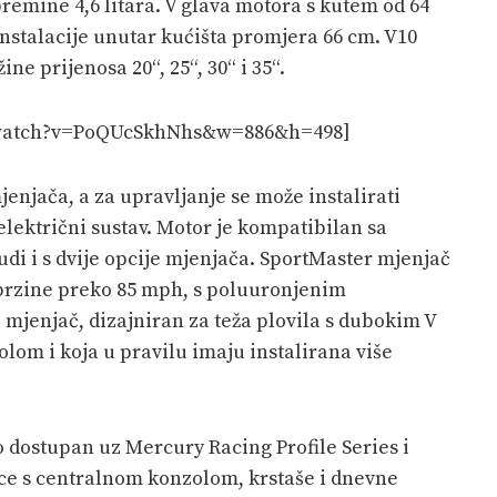
premine 4,6 litara. V glava motora s kutem od 64
stalacije unutar kućišta promjera 66 cm. V10
ne prijenosa 20“, 25“, 30“ i 35“.
m/watch?v=PoQUcSkhNhs&w=886&h=498]
mjenjača, a za upravljanje se može instalirati
električni sustav. Motor je kompatibilan sa
di i s dvije opcije mjenjača. SportMaster mjenjač
u brzine preko 85 mph, s poluuronjenim
 mjenjač, dizajniran za teža plovila s dubokim V
om i koja u pravilu imaju instalirana više
 dostupan uz Mercury Racing Profile Series i
ce s centralnom konzolom, krstaše i dnevne