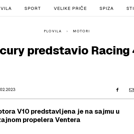
VILA
SPORT
VELIKE PRIČE
SPIZA
ST
PLOVILA
MOTORI
NAUTIKA
cury predstavio Racing
SPORT
PLOVILA
PLOVIDBA
.02.2023
SPIZA
VELIKE PRIČE
otora V10 predstavljena je na sajmu u
PRETPLATA
zajnom propelera Ventera
SHOP