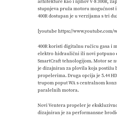
arhitekture kao i njihov V-8 300R, za
stupnjeva pruža motoru mogućnost in
400R dostupan je u verzijama s tri duži
[youtube https://www.youtube.co
400R koristi digitalnu ručicu gasa i 
elektro-hidraulični ili novi potpuno 
SmartCraft tehnologijom. Motor se nu
je dizajniran za plovila koja postiž
propelerima. Druga opcija je 5.44 HD
trupom poput WA s centralnom konzol
paralelnih motora.
Novi Ventera propeler je ekskluzivno
dizajniran je za performansne brodi