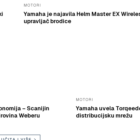
MOTORI
ki
Yamaha je najavila Helm Master EX Wireles
upravljač brodice
MOTORI
onomija – Scanijin
Yamaha uvela Torqeedo
sirovina Weberu
distribucijsku mrežu
UČITAJ VIŠE