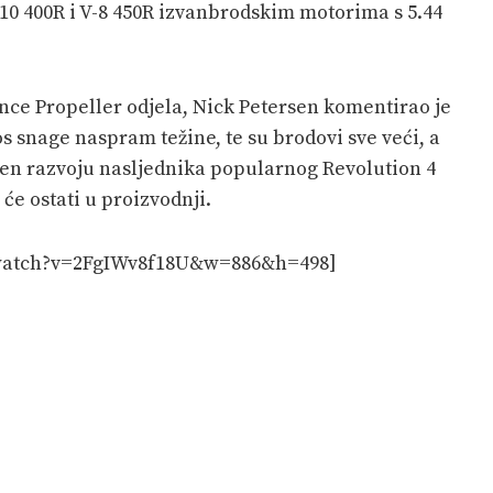
-10 400R i V-8 450R izvanbrodskim motorima s 5.44
e Propeller odjela, Nick Petersen komentirao je
 snage naspram težine, te su brodovi sve veći, a
ćen razvoju nasljednika popularnog Revolution 4
će ostati u proizvodnji.
/watch?v=2FgIWv8f18U&w=886&h=498]