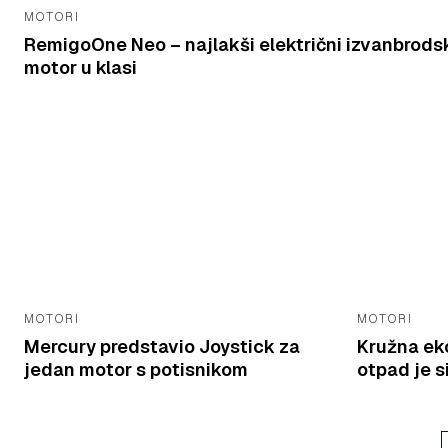
MOTORI
RemigoOne Neo – najlakši električni izvanbrods
motor u klasi
MOTORI
MOTORI
Mercury predstavio Joystick za
Kružna ek
jedan motor s potisnikom
otpad je 