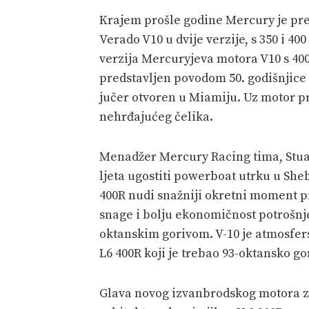
Krajem prošle godine Mercury je pre
Verado V10 u dvije verzije, s 350 i 40
verzija Mercuryjeva motora V10 s 40
predstavljen povodom 50. godišnjice
jučer otvoren u Miamiju. Uz motor pr
nehrđajućeg čelika.
Menadžer Mercury Racing tima, Stuar
ljeta ugostiti powerboat utrku u Sh
400R nudi snažniji okretni moment p
snage i bolju ekonomičnost potrošnje
oktanskim gorivom. V-10 je atmosfer
L6 400R koji je trebao 93-oktansko g
Glava novog izvanbrodskog motora za