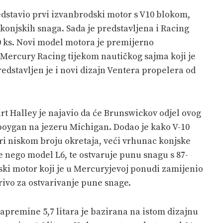
dstavio prvi izvanbrodski motor s V10 blokom,
0 konjskih snaga. Sada je predstavljena i Racing
0 ks. Novi model motora je premijerno
 Mercury Racing tijekom nautičkog sajma koji je
edstavljen je i novi dizajn Ventera propelera od
t Halley je najavio da će Brunswickov odjel ovog
eboygan na jezeru Michigan. Dodao je kako V-10
ri niskom broju okretaja, veći vrhunac konjske
 nego model L6, te ostvaruje punu snagu s 87-
ski motor koji je u Mercuryjevoj ponudi zamijenio
orivo za ostvarivanje pune snage.
premine 5,7 litara je bazirana na istom dizajnu