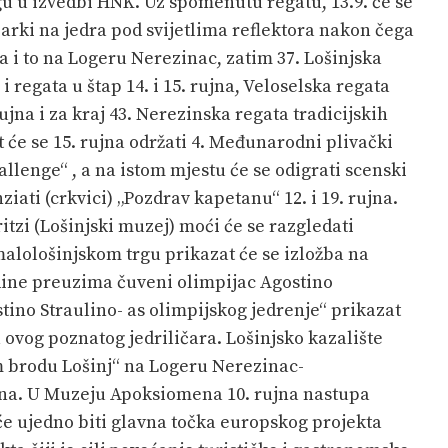
 u izvedbi HNK. Uz spomenutu regatu, 13.9. će se
barki na jedra pod svijetlima reflektora nakon čega
a i to na Logeru Nerezinac, zatim 37. Lošinjska
i regata u štap 14. i 15. rujna, Veloselska regata
ujna i za kraj 43. Nerezinska regata tradicijskih
at će se 15. rujna održati 4. Međunarodni plivački
lenge“ , a na istom mjestu će se odigrati scenski
ati (crkvici) „Pozdrav kapetanu“ 12. i 19. rujna.
ritzi (Lošinjski muzej) moći će se razgledati
malološinjskom trgu prikazat će se izložba na
dine preuzima čuveni olimpijac Agostino
tino Straulino- as olimpijskog jedrenje“ prikazat
a ovog poznatog jedriličara. Lošinjsko kazalište
 brodu Lošinj“ na Logeru Nerezinac-
ujna. U Muzeju Apoksiomena 10. rujna nastupa
će ujedno biti glavna točka europskog projekta