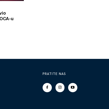
vio
MOCA-u
PRATITE NAS