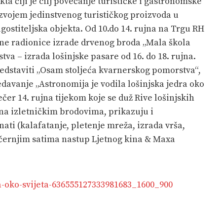
a čiji je cilj povećanje turističke i gastronomske
vojem jedinstvenog turističkog proizvoda u
ugostiteljska objekta. Od 10.do 14. rujna na Trgu RH
vne radionice izrade drvenog broda „Mala škola
va – izrada lošinjske pasare od 16. do 18. rujna.
redstaviti „Osam stoljeća kvarnerskog pomorstva“,
davanje „Astronomija je vodila lošinjska jedra oko
ečer 14. rujna tijekom koje se duž Rive lošinjskih
a izletničkim brodovima, prikazuju i
ati (kalafatanje, pletenje mreža, izrada vrša,
černjim satima nastup Ljetnog kina & Maxa