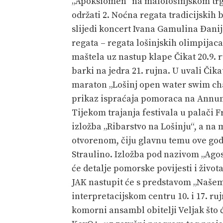
„Apoksiomen“ na malološinjskom trgu
održati 2. Noćna regata tradicijskih 
slijedi koncert Ivana Gamulina Đanij
regata – regata lošinjskih olimpijaca 
maštela uz nastup klape Čikat 20.9. r
barki na jedra 21. rujna. U uvali Čik
maraton „Lošinj open water swim chal
prikaz ispraćaja pomoraca na Annunzi
Tijekom trajanja festivala u palači F
izložba „Ribarstvo na Lošinju“, a na 
otvorenom, čiju glavnu temu ove go
Straulino. Izložba pod nazivom „Agos
će detalje pomorske povijesti i život
JAK nastupit će s predstavom „Našem
interpretacijskom centru 10. i 17. r
komorni ansambl obitelji Veljak što 