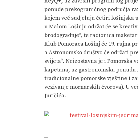
KeyQ+, uz završni program tog projekt
ponude prekograničnog područja raz
kojem već sudjeluju četiri lošinjska 
u Malom Lošinju održat će se kreati
brodogradnje“, te radionica maketarst
Klub Pomoraca Lošinj će 19. rujna p
a Astronomsko društvo će održati pre
svijeta“. Neizostavna je i Pomorska v
kapetana, uz gastronomsku ponudu n
tradicionalne pomorske vještine i zan
vezivanje mornarskih čvorova). U ve
Juričića.