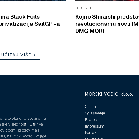
REGATE
ima Black Foils
Kojiro Shiraishi predsta
rivatizacija SailGP -a
revolucionarnu novu I
DMG MORI
UČITAJ VIŠE
MORSKI VODIČI d.o.o.
O nama
Oglašavanje
ranske obale. U stotinama
Pretplata
nske vrijednosti. Otkriva
Impressum
plovidbom, brodovima i
Kontakt
ri, nautički vodiči, knjige,