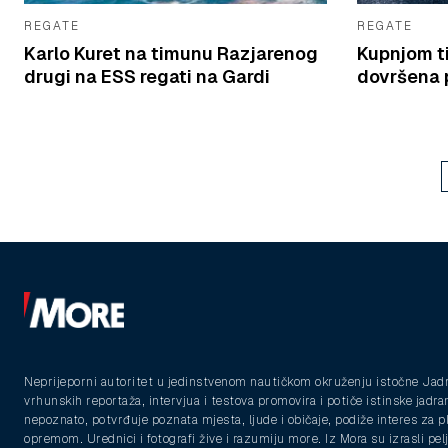
REGATE
REGATE
Karlo Kuret na timunu Razjarenog
Kupnjom t
drugi na ESS regati na Gardi
dovršena p
Neprijeporni autoritet u jedinstvenom nautičkom okruženju istočne Jad
vrhunskih reportaža, intervjua i testova promovira i potiče istinske jadra
nepoznato, potvrđuje poznata mjesta, ljude i običaje, podiže interes za 
opremom. Urednici i fotografi žive i razumiju more. Iz Mora su izrasli pelja