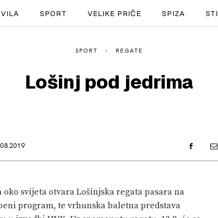
VILA
SPORT
VELIKE PRIČE
SPIZA
ST
SPORT
REGATE
NAUTIKA
Lošinj pod jedrima
SPORT
PLOVILA
PLOVIDBA
.08.2019
SPIZA
VELIKE PRIČE
a oko svijeta otvara Lošinjska regata pasara na
PRETPLATA
azbeni program, te vrhunska baletna predstava
SHOP