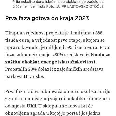
Prije nekoliko dana iskrčena su stabla te se počelo sa
čišćenjem zemljišta Foto: JU PP LASTOVSKO OTOČJE
Prva faza gotova do kraja 2027.
Ukupna vrijednost projekta je 4 milijuna i 888
tisuća eura, a vrijednost prve etape, s kojom se
upravo krenulo, je milijun i 595 tisuća eura. Prva
faza sufinancirana je s 80% sredstava iz
Fonda za
zaštitu okoliša i energetsku učinkovitost
.
Preostalih 20% dolazi iz zajedničkih sredstava
parkova Hrvatske.
Prva faza radova obuhvaća obnovu okoliša i dviju
zgrada u napuštenoj vojarni nekoliko kilometara
od mjesta
Ubli
. U sklopu tih radova bit će
obnovljena zgrada u kojoj je porta i još jedna