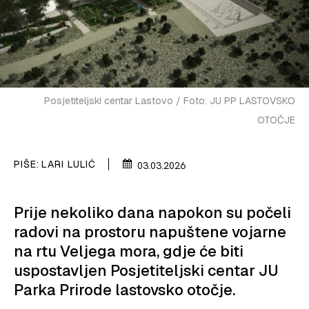
PLOVIDBA
SPIZA
VELIKE PRIČE
Posjetiteljski centar Lastovo / Foto: JU PP LASTOVSKO
PRETPLATA
OTOČJE
SHOP
PIŠE:
LARI LULIĆ
03.03.2026
Prije nekoliko dana napokon su počeli
radovi na prostoru napuštene vojarne
na rtu Veljega mora, gdje će biti
uspostavljen Posjetiteljski centar JU
Parka Prirode lastovsko otočje.