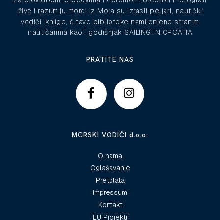
za plovidbom, brodovima i opremom. Urednici i fotografi
žive i razumiju more. Iz Mora su izrasli peljari, nautički
vodiči, knjige, čitave biblioteke namijenjene stranim
nautičarima kao i godišnjak SAILING IN CROATIA
PRATITE NAS
MORSKI VODIČI d.o.o.
O nama
Oglašavanje
Pretplata
Impressum
Kontakt
EU Projekti