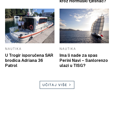
kroz Hormuški tjesnac?
NAUTIKA
NAUTIKA
U Trogir isporučena SAR
Ima li nade za spas
brodica Adriana 36
Perini Navi – Sanlorenzo
Patrol
ulazi u TISG?
UČITAJ VIŠE