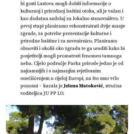
bi gosti Lastova mogli dobiti informacije o
kulturnoj i prirodnoj baštini otoka, ali je važan i
kao dodatan sadržaj za lokalno stanovništvo. U
prvoj etapi planiramo rekonstruirati dvije manje
zgrade, za potrebe prezentacije kulturne i
prirodne baštine i za suvenirnicu. Planiramo
obnoviti i okoliš oko zgrada te ga urediti kako bi
posjetitelji mogli promatrati fenomen tamnoga
neba. Cijelo područje Parka prirode jedno je od
najtamnijih i s najmanjim svjetlosnim
onečišćenjem u cijeloj Europi, na što smo vrlo
ponosni – kazala je
Jelena Matoković
, stručna
voditeljica JU PP LO.