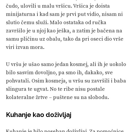
čudo, ulovili u malu vršicu. Vršica je doista
minijaturna i kad sam je prvi put vidio, nisam ni
slutio čemu služi. Malo ostataka od ručka
završilo je u njoj kao ješka, a zatim je bačena na
samu pličinu uz obalu, tako da pri oseci dio vrše
viri izvan mora.
U vršu je ušao samo jedan kosmej, ali ih je uokolo
bilo sasvim dovoljno, pa smo ih, dakako, sve
pohvatali. Osim kosmeja, u vršu su završili i baba
slingura te ugvat. No te ribe nisu postale
kolateralne žrtve – puštene su na slobodu.
Kuhanje kao doživljaj
Kuhanje je bilo poseban doživljaj. Za pomoćnice