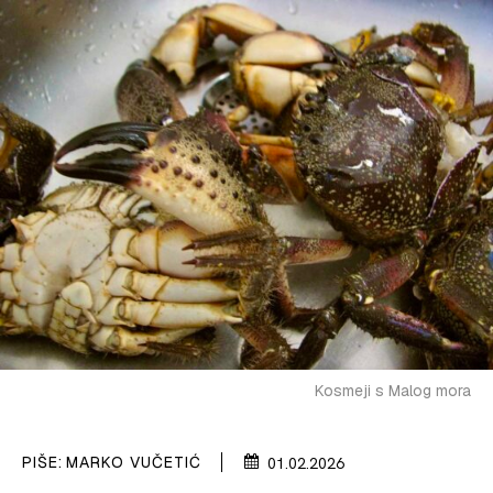
SPIZA
VELIKE PRIČE
PRETPLATA
SHOP
Kosmeji s Malog mora
PIŠE:
MARKO VUČETIĆ
01.02.2026