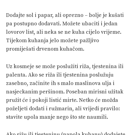
Dodajte sol i papar, ali oprezno – bolje je kušati
pa postupno dodavati. Možete ubaciti i jedan
lovorov list, ali neka se ne kuha cijelo vrijeme.
Tijekom kuhanja jelo možete pažljivo
promiješati drvenom kuhačom.
Uz kosmeje se može poslužiti riža, tjestenina ili
palenta. Ako se riža ili tjestenina poslužuju
zasebno, začinite ih s malo maslinova ulja i
nasjeckanim peršinom. Poseban mirisni užitak
pružit će i pokoji listić mirte. Netko će možda
poželjeti dodati i ružmarin, ali vrijedi pravilo:
stavite upola manje nego što ste naumili.
Ako rižu ili tjesteninu (napola kuhanu) dodajete