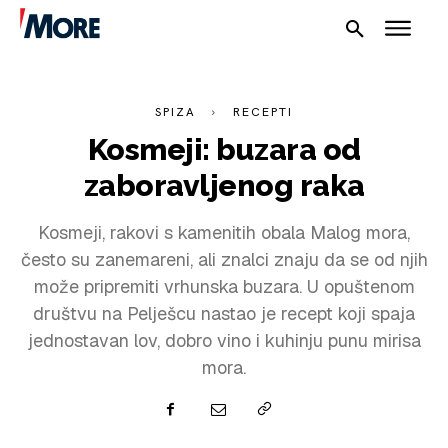
SPIZA
RECEPTI
Kosmeji: buzara od
zaboravljenog raka
Kosmeji, rakovi s kamenitih obala Malog mora,
često su zanemareni, ali znalci znaju da se od njih
može pripremiti vrhunska buzara. U opuštenom
NAUTIKA
društvu na Pelješcu nastao je recept koji spaja
jednostavan lov, dobro vino i kuhinju punu mirisa
SPORT
mora.
PLOVILA
PLOVIDBA