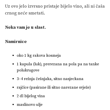
Uz ovo jelo izvrsno pristaje bijelo vino, ali ni čaša
crnog neće smetati.
Neka vam je u slast.
Namirnice
oko 1 kg rakova kosmeja
1 kapula (luk), prerezana na pola pa na tanke
polukrugove
3–4 režnja češnjaka, sitno nasjeckana
rajčice (pasirane ili sitno narezane svježe)
2 dl bijelog vina
maslinovo ulje