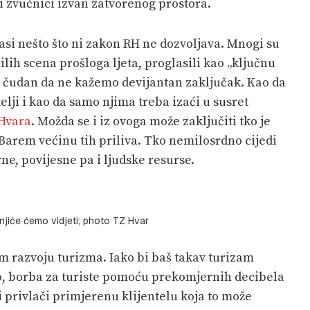
i zvučnici izvan zatvorenog prostora.
asi nešto što ni zakon RH ne dozvoljava. Mnogi su
lih scena prošloga ljeta, proglasili kao „ključnu
o čudan da ne kažemo devijantan zaključak. Kao da
lji i kao da samo njima treba izaći u susret
Hvara
. Možda se i iz ovoga može zaključiti tko je
 Barem većinu tih priliva. Tko nemilosrdno cijedi
e, povijesne pa i ljudske resurse.
bnjiće ćemo vidjeti; photo TZ Hvar
om razvoju turizma. Iako bi baš takav turizam
ko, borba za turiste pomoću prekomjernih decibela
i privlači primjerenu klijentelu koja to može