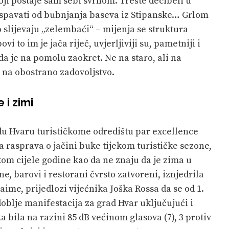
ji postaje sam sebi svrhom. Trešte decibeli u
spavati od bubnjanja baseva iz Stipanske… Grlom
 slijevaju „zelembaći“ – mijenja se struktura
vi to im je jača riječ, uvjerljiviji su, pametniji i
da je na pomolu zaokret. Ne na staro, ali na
a na obostrano zadovoljstvo.
 i zimi
du Hvaru turističkome odredištu par excellence
 rasprava o jačini buke tijekom turističke sezone,
ekom cijele godine kao da ne znaju da je zima u
e, barovi i restorani čvrsto zatvoreni, iznjedrila
aime, prijedlozi vijećnika Joška Rossa da se od 1.
doblje manifestacija za grad Hvar uključujući i
 bila na razini 85 dB većinom glasova (7), 3 protiv