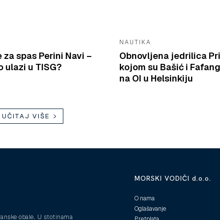
NAUTIKA
e za spas Perini Navi –
Obnovljena jedrilica Pr
 ulazi u TISG?
kojom su Bašić i Fafang
na OI u Helsinkiju
UČITAJ VIŠE
MORSKI VODIČI d.o.o.
O nama
Oglašavanje
ranske obale. U stotinama
Pretplata