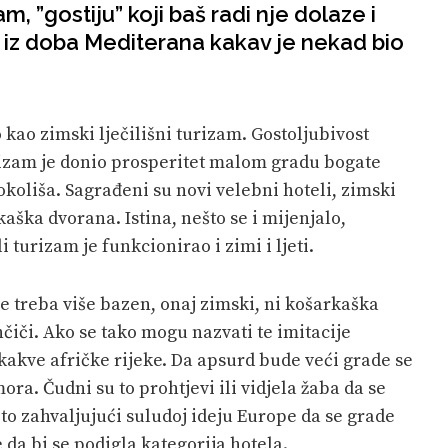
, ”gostiju” koji baš radi nje dolaze i
a iz doba Mediterana kakav je nekad bio
lo kao zimski lječilišni turizam. Gostoljubivost
izam je donio prosperitet malom gradu bogate
okoliša. Sagrađeni su novi velebni hoteli, zimski
aška dvorana. Istina, nešto se i mijenjalo,
 turizam je funkcionirao i zimi i ljeti.
Ne treba više bazen, onaj zimski, ni košarkaška
čiči. Ako se tako mogu nazvati te imitacije
 kakve afričke rijeke. Da apsurd bude veći grade se
ora. Čudni su to prohtjevi ili vidjela žaba da se
 to zahvaljujući suludoj ideju Europe da se grade
da bi se podigla kategorija hotela.