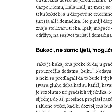
od turizma došao do „decibelizma“ ko
Carpe Diemu, Hula Huli, ne može se 
teku kokteli, a u džepove se enormno
turista ali i domaćina. Što puniji džepo
znaju što Hvaru treba. Ipak, moguće 
održivo, na suživot turisti i domaćin
Bukači, ne samo ljeti, moguće
Tako je buka, ona preko 65 dB, u gra
prouzročila dodatnu „buku“. Nedavna
a neki su predlagali da to bude i tij
Hvaru gluho doba kad su kafići, kavan
je rezolutno ne gradskih vijećnika. N
siječnja do 31. prosinca proglasi raz
Paklene otoke, kad bi dozvoljena buka