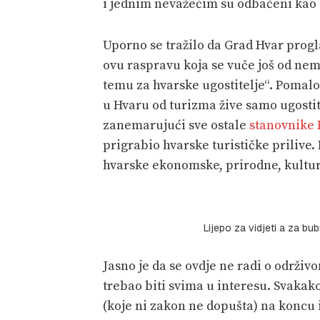
i jednim nevažećim su odbačeni kao 
Uporno se tražilo da Grad Hvar progl
ovu raspravu koja se vuče još od nemi
temu za hvarske ugostitelje“. Pomal
u Hvaru od turizma žive samo ugostite
zanemarujući sve ostale
stanovnike 
prigrabio hvarske turističke prilive.
hvarske ekonomske, prirodne, kulturn
Lijepo za vidjeti a za bu
Jasno je da se ovdje ne radi o održiv
trebao biti svima u interesu. Svaka
(koje ni zakon ne dopušta) na koncu 