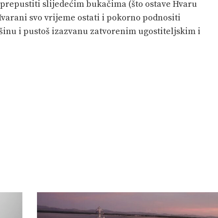
to prepustiti slijedećim bukačima (što ostave Hvaru
Hvarani svo vrijeme ostati i pokorno podnositi
išinu i pustoš izazvanu zatvorenim ugostiteljskim i