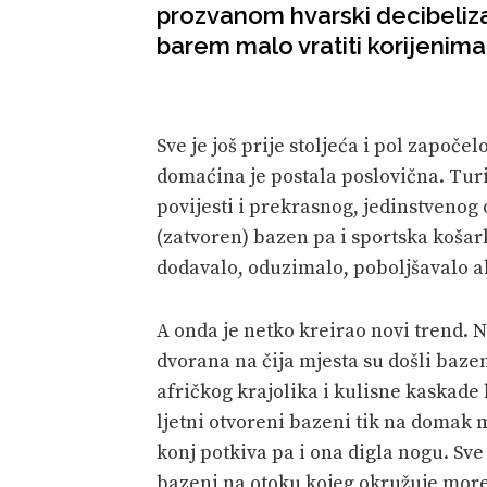
prozvanom hvarski decibelizam
barem malo vratiti korijenim
Sve je još prije stoljeća i pol započe
domaćina je postala poslovična. Tur
povijesti i prekrasnog, jedinstvenog 
(zatvoren) bazen pa i sportska košark
dodavalo, oduzimalo, poboljšavalo ali
A onda je netko kreirao novi trend. 
dvorana na čija mjesta su došli bazen
afričkog krajolika i kulisne kaskade
ljetni otvoreni bazeni tik na domak m
konj potkiva pa i ona digla nogu. Sve
bazeni na otoku kojeg okružuje more 