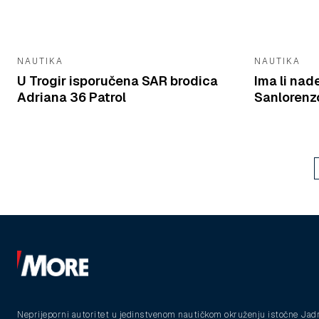
NAUTIKA
NAUTIKA
U Trogir isporučena SAR brodica
Ima li nad
Adriana 36 Patrol
Sanlorenzo
Neprijeporni autoritet u jedinstvenom nautičkom okruženju istočne Jad