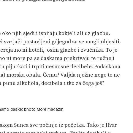
 oko njih sjedi i ispijaju kokteli ali uz glazbu.
i sve jači postavljeni gdjegod su se mogli objesiti.
vjerojatno ni hoteli, osim glazbe i zvučnika. To je
tno ni more pa se daskama prekrivaju te ružne i
ru pijuckati i trpiti nesnosne decibele. Podaskana
na) morska obala. Čemu? Valjda nježne noge to ne
u punu alkohola, decibela i tko za čega još?
imamo daske; photo More magazin
askom Sunca sve počinje iz početka. Tako je Hvar