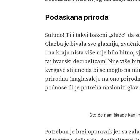
Podaskana priroda
Suludo! Ti i takvi bazeni „služe“ da se
Glazba je bivala sve glasnija, zvučnic
I na kraju ništa više nije bilo bitno, 
taj hvarski decibelizam! Nije više bi
kvrgave stijene da bi se moglo na mi
prirodna (naglasak je na ono prirod
podnose ili je potreba nasloniti glav
Što će nam škrape kad 
Potreban je brzi oporavak jer sa zal