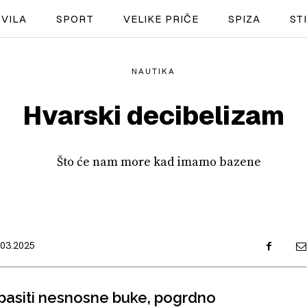
VILA
SPORT
VELIKE PRIČE
SPIZA
ST
NAUTIKA
NAUTIKA
Hvarski decibelizam
SPORT
PLOVILA
PLOVIDBA
SPIZA
VELIKE PRIČE
.03.2025
PRETPLATA
spasiti nesnosne buke, pogrdno
SHOP