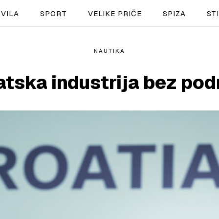
VILA
SPORT
VELIKE PRIČE
SPIZA
ST
NAUTIKA
NAUTIKA
atska industrija bez pod
SPORT
PLOVILA
PLOVIDBA
SPIZA
VELIKE PRIČE
PRETPLATA
SHOP