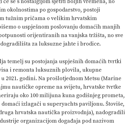
će se s nostalgijom sjetiti boljih vremena, no
im okolnostima po gospodarstvo, postoji
im tužnim pričama o velikim hrvatskim
 pišemo o uspješnom poslovanju domaćih manjih
otpunosti orijentiranih na vanjska tržišta, no sve
ogradilišta za luksuzne jahte i brodice.
lja temelj su postojanja uspješnih domaćih tvrtki
rvisa i remonta luksuznih plovila, ukupne
ra u 2021. godini. Na prošlotjednom Metsu (Marine
mu nautičke opreme na svijetu, hrvatske tvrtke
neriraju oko 100 milijuna kuna godišnjeg prometa,
 domaći izlagači u superyachts paviljonu. Štoviše,
druga hrvatska nautička proizvodnja), nadogradili
ndustrije organizacijom događaja pod nazivom