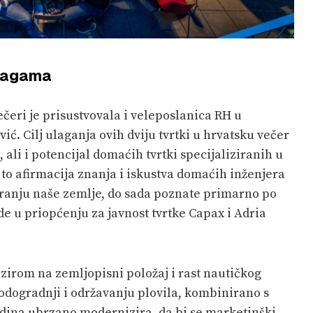
snagama
večeri je prisustvovala i veleposlanica RH u
ć. Cilj ulaganja ovih dviju tvrtki u hrvatsku večer
ali i potencijal domaćih tvrtki specijaliziranih u
 to afirmacija znanja i iskustva domaćih inženjera
niranju naše zemlje, do sada poznate primarno po
ode u priopćenju za javnost tvrtke Capax i Adria
zirom na zemljopisni položaj i rast nautičkog
rodogradnji i održavanju plovila, kombinirano s
odina ubrzano modernizira, da bi se marketinški