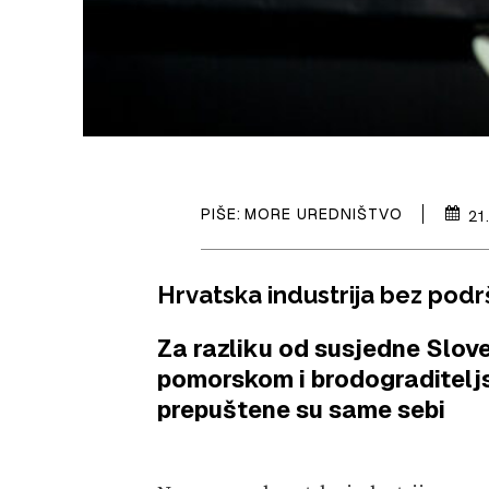
PIŠE:
MORE UREDNIŠTVO
21
Hrvatska industrija bez podr
Za razliku od susjedne Sloven
pomorskom i brodograditelj
prepuštene su same sebi