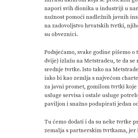
napori svih dionika u industriji u na
nužnost pomoći nadležnih javnih inst
na zadovoljstvo hrvatskih tvrtki, nj
su obveznici.
Podsjećamo, svake godine pišemo o
dvije) izlažu na Metstradeu, te da se
srednje tvrtke. Isto tako na Metstrad
iako bi kao zemlja s najvećom charte
za javni promet, gomilom tvrtki koje 
usluge servisa i ostale usluge potreb
paviljon i snažno podupirati jedan o
Tu ćemo dodati i da su neke tvrtke p
zemalja s partnerskim tvrtkama, jer 