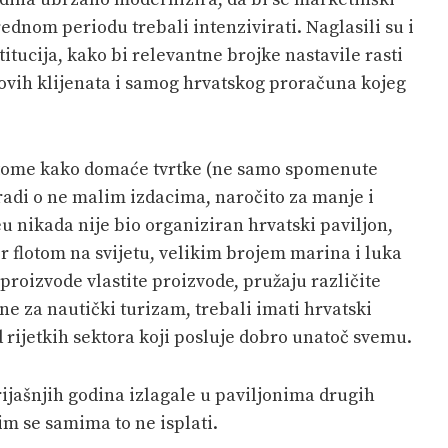
rednom periodu trebali intenzivirati. Naglasili su i
itucija, kako bi relevantne brojke nastavile rasti
ihovih klijenata i samog hrvatskog proračuna kojeg
 tome kako domaće tvrtke (ne samo spomenute
 radi o ne malim izdacima, naročito za manje i
eu nikada nije bio organiziran hrvatski paviljon,
r flotom na svijetu, velikim brojem marina i luka
proizvode vlastite proizvode, pružaju različite
ne za nautički turizam, trebali imati hrvatski
d rijetkih sektora koji posluje dobro unatoč svemu.
rijašnjih godina izlagale u paviljonima drugih
im se samima to ne isplati.