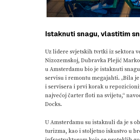
Istaknuti snagu, vlastitim 
Uz lidere svjetskih tvrtki iz sektora 
Nizozemskoj, Dubravka Plejić Markovi
u Amsterdamu bio je istaknuti snagu, 
servisu i remontu megajahti. „Bila je
i servisera i prvi korak u repozicio
najvećoj čarter floti na svijetu,“ nav
Docks.
U Amsterdamu su istaknuli da je s ob
turizma, kao i stoljetno iskustvo u b
infrastrukturom koja se proteklih g