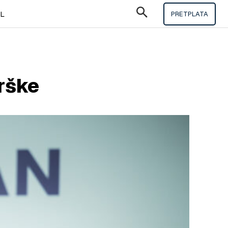
IL
PRETPLATA
rške