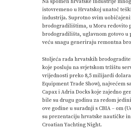
Na spomen hrvatske industrije mnogi 
istovremeno u Hrvatskoj unatoč tešk
industrija. Suprotno svim uobičajen
brodogradilištima, u Moru redovito
brodogradilišta, uglavnom gotovo u p
veću snagu generiraju remontna brod
Stoljeća rada hrvatskih brodogradite
koje posluju na svjetskom tržištu se
vrijednosti preko 8,5 milijardi dola
Equipment Trade Show), najvećem saj
Capax i Adria Docks koje zajedno ge
bile su drugu godinu za redom jedini
ove godine u suradnji s CBIA – om (U
su prezentaciju hrvatske nautičke i
Croatian Yachting Night.