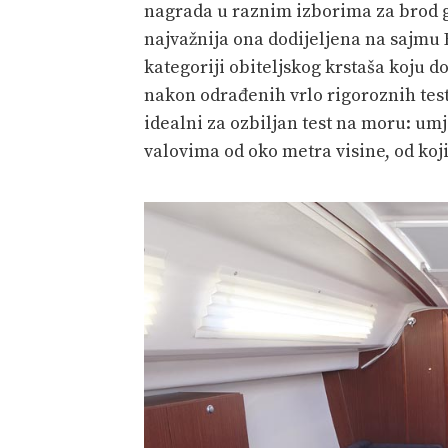
nagrada u raznim izborima za brod go
najvažnija ona dodijeljena na sajmu 
kategoriji obiteljskog krstaša koju d
nakon odrađenih vrlo rigoroznih testo
idealni za ozbiljan test na moru: um
valovima od oko metra visine, od kojih