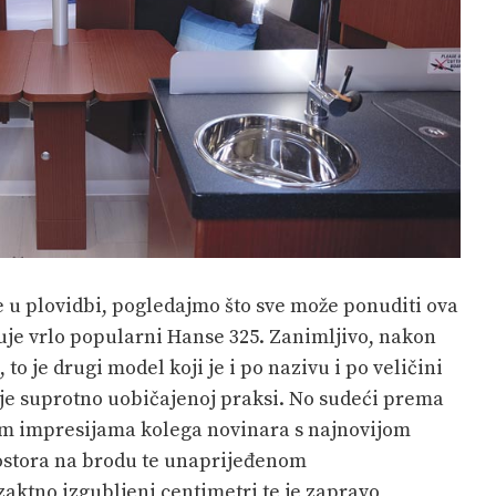
e u plovidbi, pogledajmo što sve može ponuditi ova
đuje vrlo popularni Hanse 325. Zanimljivo, nakon
 to je drugi model koji je i po nazivu i po veličini
 je suprotno uobičajenoj praksi. No sudeći prema
jim impresijama kolega novinara s najnovijom
ostora na brodu te unaprijeđenom
ktno izgubljeni centimetri te je zapravo