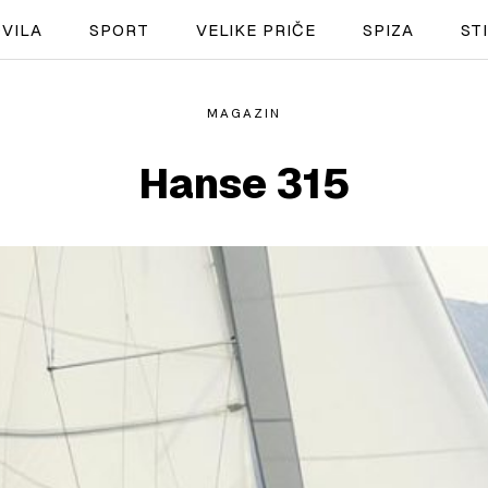
VILA
SPORT
VELIKE PRIČE
SPIZA
ST
MAGAZIN
NAUTIKA
Hanse 315
SPORT
PLOVILA
PLOVIDBA
SPIZA
VELIKE PRIČE
PRETPLATA
SHOP