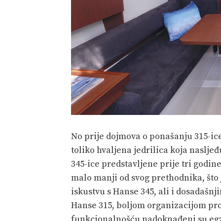
No prije dojmova o ponašanju 315-ic
toliko hvaljena jedrilica koja naslje
345-ice predstavljene prije tri godine,
malo manji od svog prethodnika, što
iskustvu s Hanse 345, ali i dosadašn
Hanse 315, boljom organizacijom pr
funkcionalnošću nadoknađeni su egza