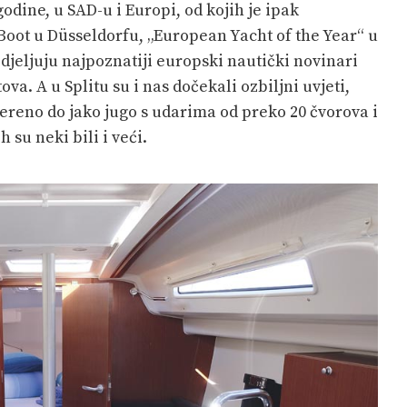
dine, u SAD-u i Europi, od kojih je ipak
Boot u Düsseldorfu, „European Yacht of the Year“ u
odjeljuju najpoznatiji europski nautički novinari
va. A u Splitu su i nas dočekali ozbiljni uvjeti,
jereno do jako jugo s udarima od preko 20 čvorova i
 su neki bili i veći.