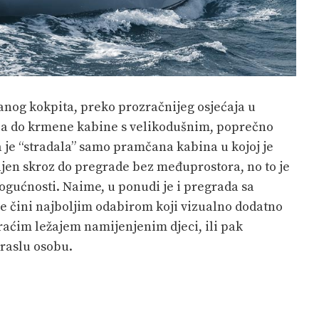
anog kokpita, preko prozračnijeg osjećaja u
 pa do krmene kabine s velikodušnim, poprečno
 je “stradala” samo pramčana kabina u kojoj je
vljen skroz do pregrade bez međuprostora, no to je
gućnosti. Naime, u ponudi je i pregrada sa
se čini najboljim odabirom koji vizualno dodatno
kraćim ležajem namijenjenim djeci, ili pak
raslu osobu.