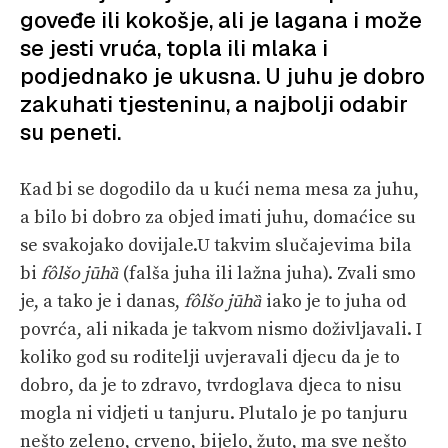
PRETPLATA
goveđe ili kokošje, ali je lagana i može
se jesti vruća, topla ili mlaka i
SHOP
podjednako je ukusna. U juhu je dobro
zakuhati tjesteninu, a najbolji odabir
su peneti.
Kad bi se dogodilo da u kući nema mesa za juhu,
a bilo bi dobro za objed imati juhu, domaćice su
se svakojako dovijale.U takvim slučajevima bila
bi
fôlšo jūhȁ
(falša juha ili lažna juha). Zvali smo
je, a tako je i danas,
fôlšo jūhȁ
iako je to juha od
povrća, ali nikada je takvom nismo doživljavali. I
koliko god su roditelji uvjeravali djecu da je to
dobro, da je to zdravo, tvrdoglava djeca to nisu
mogla ni vidjeti u tanjuru. Plutalo je po tanjuru
nešto zeleno, crveno, bijelo, žuto, ma sve nešto