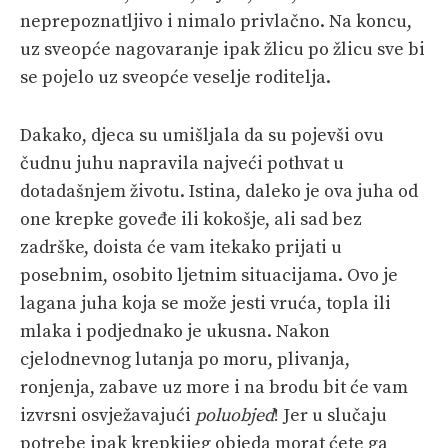
neprepoznatljivo i nimalo privlačno. Na koncu,
uz sveopće nagovaranje ipak žlicu po žlicu sve bi
se pojelo uz sveopće veselje roditelja.
Dakako, djeca su umišljala da su pojevši ovu
čudnu juhu napravila najveći pothvat u
dotadašnjem životu. Istina, daleko je ova juha od
one krepke goveđe ili kokošje, ali sad bez
zadrške, doista će vam itekako prijati u
posebnim, osobito ljetnim situacijama. Ovo je
lagana juha koja se može jesti vruća, topla ili
mlaka i podjednako je ukusna. Nakon
cjelodnevnog lutanja po moru, plivanja,
ronjenja, zabave uz more i na brodu bit će vam
izvrsni osvježavajući
poluobjed
! Jer u slučaju
potrebe ipak krepkijeg objeda morat ćete ga