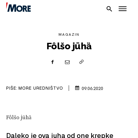
MAGAZIN
Fôlšo jūhȁ
NAUTIKA
SPORT
PLOVILA
PIŠE:
MORE UREDNIŠTVO
09.06.2020
PLOVIDBA
SPIZA
Fôlšo jūhȁ
VELIKE PRIČE
Daleko je ova juha od one krepke