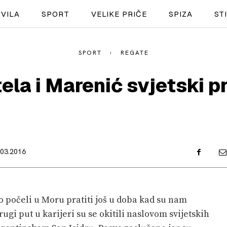
VILA
SPORT
VELIKE PRIČE
SPIZA
ST
SPORT
REGATE
NAUTIKA
ela i Marenić svjetski p
SPORT
PLOVILA
PLOVIDBA
.03.2016
SPIZA
VELIKE PRIČE
o počeli u Moru pratiti još u doba kad su nam
PRETPLATA
ugi put u karijeri su se okitili naslovom svijetskih
SHOP