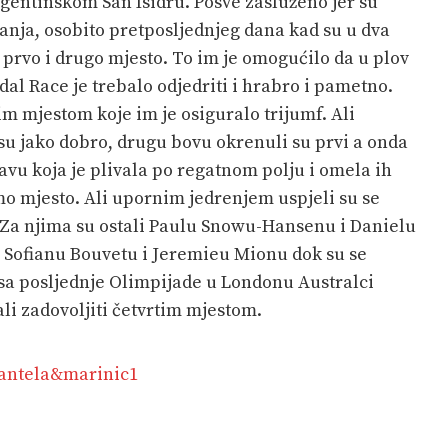
argentinskom San Isidru. Posve zasluženo jer su
canja, osobito pretposljednjeg dana kad su u dva
 prvo i drugo mjesto. To im je omogućilo da u plov
dal Race je trebalo odjedriti i hrabro i pametno.
im mjestom koje im je osiguralo trijumf. Ali
su jako dobro, drugu bovu okrenuli su prvi a onda
ravu koja je plivala po regatnom polju i omela ih
smo mjesto. Ali upornim jedrenjem uspjeli su se
ta. Za njima su ostali Paulu Snowu-Hansenu i Danielu
 Sofianu Bouvetu i Jeremieu Mionu dok su se
i sa posljednje Olimpijade u Londonu Australci
i zadovoljiti četvrtim mjestom.