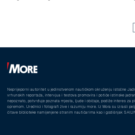
Neprijeporni autoritet u jedinstvenom nautičkom okruženju istočne Jad
vrhunskih reportaža, intervjua i testova promovira i potiče istinske jadra
nepoznato, potvrđuje poznata mjesta, ljude i običaje, podiže interes za 
opremom. Urednici i fotografi žive i razumiju more. Iz Mora su izrasli pelja
čitave biblioteke namijenjene stranim nautičarima kao i godišnjak SAIL