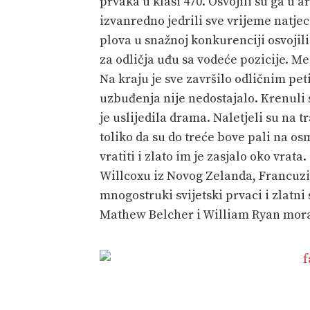
prvaka u klasi 470. Osvojili su ga u 
izvanredno jedrili sve vrijeme natje
plova u snažnoj konkurenciji osvojili
za odličja uđu sa vodeće pozicije. Me
Na kraju je sve završilo odličnim pet
uzbuđenja nije nedostajalo. Krenuli 
je uslijedila drama. Naletjeli su na t
toliko da su do treće bove pali na o
vratiti i zlato im je zasjalo oko vra
Willcoxu iz Novog Zelanda, Francuzi
mnogostruki svijetski prvaci i zlatn
Mathew Belcher i William Ryan moral