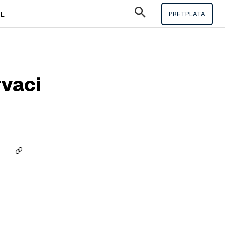
IL
PRETPLATA
rvaci