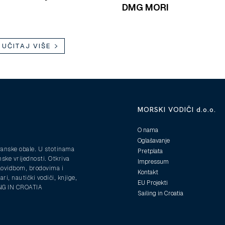
DMG MORI
UČITAJ VIŠE
MORSKI VODIČI d.o.o.
O nama
Oglašavanje
ranske obale. U stotinama
Pretplata
nske vrijednosti. Otkriva
Impressum
plovidbom, brodovima i
Kontakt
ri, nautički vodiči, knjige,
EU Projekti
ING IN CROATIA
Sailing in Croatia