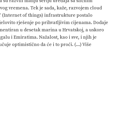
ada su razvili manju seriju uređaja sa sličnim
 svog vremena. Tek je sada, kaže, razvojem cloud
T (Internet of things) infrastrukture postalo
jelovito rješenje po prihvatljivim cijenama. Dodaje
ementiran u desetak marina u Hrvatskoj, a uskoro
galu i Emiratima. Nažalost, kao i sve, i njih je
čuje optimistično da će i to proći. (…) Više