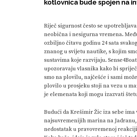
kotlovnica bude spojen na in
Riječ sigurnost često se upotrebljava
neobična i nesigurna vremena. Među
ozbiljno čitavu godinu 24 sata svako
znanog u svijetu nautike, s kojim sm
sustavima koje razvijaju. Sense4Boat
upozoravaju vlasnika kako bi spriječ
smo na plovilu, najčešće i sami može
plovilo u prosjeku stoji na vezu u m
je elemenata koji mogu izazvati štetu
Budući da Krešimir Žic iza sebe ima 
najsuvremenijih marina na Jadranu, j
nedostatak u pravovremenoj reakciji.