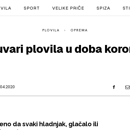
VILA
SPORT
VELIKE PRIČE
SPIZA
ST
PLOVILA
OPREMA
NAUTIKA
vari plovila u doba kor
SPORT
PLOVILA
PLOVIDBA
.04.2020
SPIZA
VELIKE PRIČE
PRETPLATA
eno da svaki hladnjak, glačalo ili
SHOP