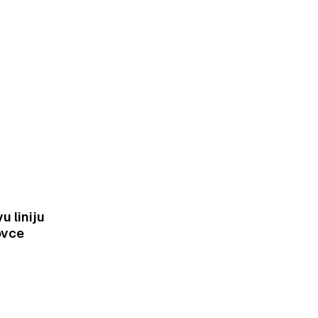
u liniju
ovce