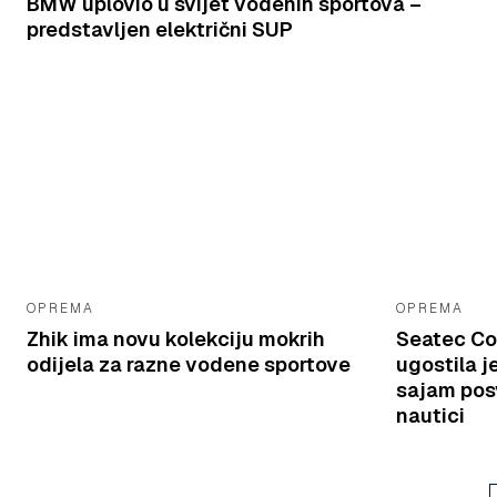
BMW uplovio u svijet vodenih sportova –
predstavljen električni SUP
OPREMA
OPREMA
Zhik ima novu kolekciju mokrih
Seatec Co
odijela za razne vodene sportove
ugostila j
sajam pos
nautici