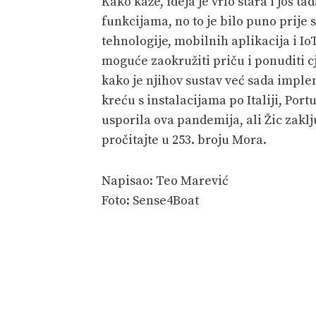
Kako kaže, ideja je vrlo stara i još t
funkcijama, no to je bilo puno prije
tehnologije, mobilnih aplikacija i Io
moguće zaokružiti priču i ponuditi c
kako je njihov sustav već sada impl
kreću s instalacijama po Italiji, Portu
usporila ova pandemija, ali Žic zaklju
pročitajte u 253. broju Mora.
Napisao: Teo Marević
Foto: Sense4Boat