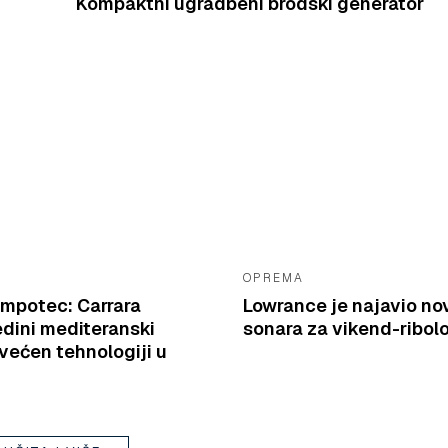
Kompaktni ugradbeni brodski generator
OPREMA
mpotec: Carrara
Lowrance je najavio nov
edini mediteranski
sonara za vikend-ribol
većen tehnologiji u