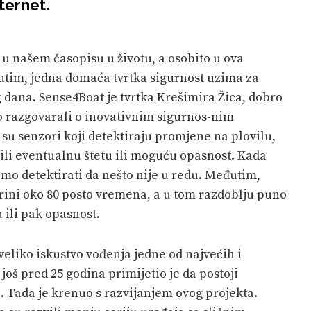
ternet.
 u našem časopisu u životu, a osobito u ova
tim, jedna domaća tvrtka sigurnost uzima za
g dana. Sense4Boat je tvrtka Krešimira Žica, dobro
o razgovarali o inovativnim sigurnos-nim
 su senzori koji detektiraju promjene na plovilu,
ili eventualnu štetu ili moguću opasnost. Kada
mo detektirati da nešto nije u redu. Međutim,
arini oko 80 posto vremena, a u tom razdoblju puno
 ili pak opasnost.
veliko iskustvo vođenja jedne od najvećih i
oš pred 25 godina primijetio je da postoji
 Tada je krenuo s razvijanjem ovog projekta.