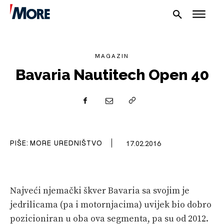
MAGAZIN
Bavaria Nautitech Open 40
NAUTIKA
SPORT
PLOVILA
PIŠE:
MORE UREDNIŠTVO
17.02.2016
PLOVIDBA
SPIZA
Najveći njemački škver Bavaria sa svojim je
jedrilicama (pa i motornjacima) uvijek bio dobro
VELIKE PRIČE
pozicioniran u oba ova segmenta, pa su od 2012.