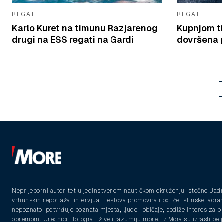
REGATE
REGATE
Karlo Kuret na timunu Razjarenog
Kupnjom t
drugi na ESS regati na Gardi
dovršena p
Neprijeporni autoritet u jedinstvenom nautičkom okruženju istočne Jad
vrhunskih reportaža, intervjua i testova promovira i potiče istinske jadra
nepoznato, potvrđuje poznata mjesta, ljude i običaje, podiže interes za 
opremom. Urednici i fotografi žive i razumiju more. Iz Mora su izrasli pelja