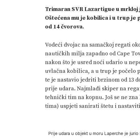
Trimaran SVR Lazartigue u mrkloj j
Oštećena mu je kobilica i u trup je
od 14 čvorova.
Vodeći dvojac na samačkoj regati oko 
nautičkih milja zapadno od Cape Tow
nakon što je usred noći udario u nep
uvlačna kobilica, a u trup je počelo 
te je nastavio jedriti brzinom od 13 d
prije udara. Najmlađi skiper na regat
tehnički tim na kopnu. Još se ne zna 
tima) uspjeti sanirati štetu i nastav
Prije udara u objekt u moru Laperche je juri