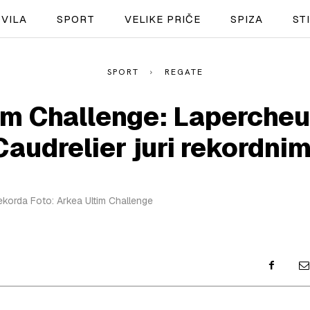
VILA
SPORT
VELIKE PRIČE
SPIZA
ST
SPORT
REGATE
NAUTIKA
im Challenge: Laperche
SPORT
 Caudrelier juri rekordni
PLOVILA
PLOVIDBA
korda Foto: Arkea Ultim Challenge
SPIZA
VELIKE PRIČE
PRETPLATA
SHOP