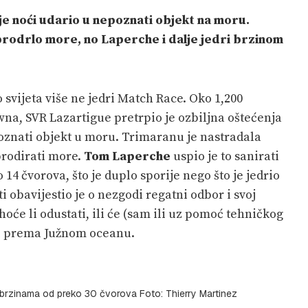
e noći udario u nepoznati objekt na moru.
 prodrlo more, no Laperche i dalje jedri brzinom
svijeta više ne jedri Match Race. Oko 1,200
na, SVR Lazartigue pretrpio je ozbiljna oštećenja
oznati objekt u moru. Trimaranu je nastradala
prodirati more.
Tom Laperche
uspio je to sanirati
o 14 čvorova, što je duplo sporije nego što je jedrio
i obavijestio je o nezgodi regatni odbor i svoj
hoće li odustati, ili će (sam ili uz pomoć tehničkog
iti prema Južnom oceanu.
o brzinama od preko 30 čvorova Foto: Thierry Martinez