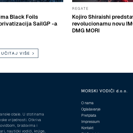
REGATE
ima Black Foils
Kojiro Shiraishi predsta
rivatizacija SailGP -a
revolucionarnu novu I
DMG MORI
UČITAJ VIŠE
MORSKI VODIČI d.o.o.
O nama
Oglašavanje
ranske obale. U stotinama
Pretplata
nske vrijednosti. Otkriva
Impressum
plovidbom, brodovima i
Kontakt
ri, nautički vodiči, knjige,