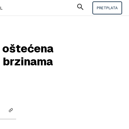
IL
PRETPLATA
u oštećena
m brzinama