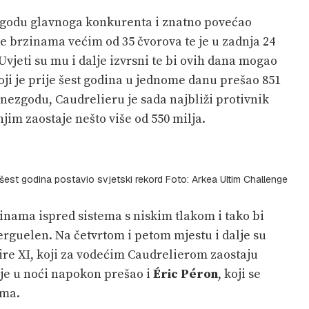
ezgodu glavnoga konkurenta i znatno povećao
je brzinama većim od 35 čvorova te je u zadnja 24
Uvjeti su mu i dalje izvrsni te bi ovih dana mogao
koji je prije šest godina u jednome danu prešao 851
 nezgodu, Caudrelieru je sada najbliži protivnik
njim zaostaje nešto više od 550 milja.
šest godina postavio svjetski rekord Foto: Arkea Ultim Challenge
zinama ispred sistema s niskim tlakom i tako bi
erguelen. Na četvrtom i petom mjestu i dalje su
ire XI, koji za vodećim Caudrelierom zaostaju
r je u noći napokon prešao i
Éric Péron
, koji se
ama.