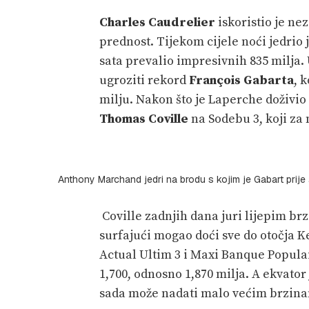
Charles Caudrelier
iskoristio je n
prednost. Tijekom cijele noći jedrio 
sata prevalio impresivnih 835 milja. 
ugroziti rekord
François Gabarta
, 
milju. Nakon što je Laperche doživio
Thomas Coville
na Sodebu 3, koji za 
Anthony Marchand jedri na brodu s kojim je Gabart prije 
Coville zadnjih dana juri lijepim br
surfajući mogao doći sve do otočja K
Actual Ultim 3 i Maxi Banque Popula
1,700, odnosno 1,870 milja. A ekvato
sada može nadati malo većim brzin