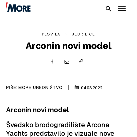
PLOVILA
JEDRILICE
Arconin novi model
NAUTIKA
SPORT
PIŠE:
MORE UREDNIŠTVO
04.03.2022
PLOVILA
PLOVIDBA
Arconin novi model
SPIZA
Švedsko brodogradilište Arcona
VELIKE PRIČE
Yachts predstavilo je vizuale nove