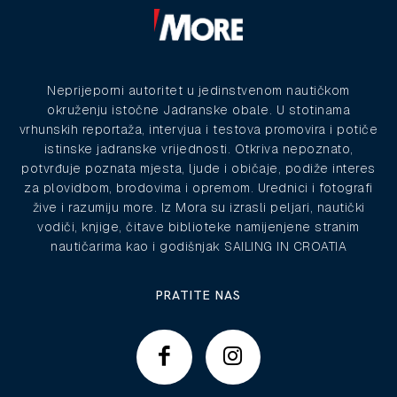
Neprijeporni autoritet u jedinstvenom nautičkom
okruženju istočne Jadranske obale. U stotinama
vrhunskih reportaža, intervjua i testova promovira i potiče
istinske jadranske vrijednosti. Otkriva nepoznato,
potvrđuje poznata mjesta, ljude i običaje, podiže interes
za plovidbom, brodovima i opremom. Urednici i fotografi
žive i razumiju more. Iz Mora su izrasli peljari, nautički
vodiči, knjige, čitave biblioteke namijenjene stranim
nautičarima kao i godišnjak SAILING IN CROATIA
PRATITE NAS