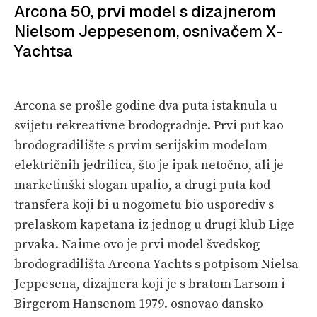
Arcona 50, prvi model s dizajnerom
PRETPLATA
Nielsom Jeppesenom, osnivačem X-
SHOP
Yachtsa
Arcona se prošle godine dva puta istaknula u
svijetu rekreativne brodogradnje. Prvi put kao
brodogradilište s prvim serijskim modelom
električnih jedrilica, što je ipak netočno, ali je
marketinški slogan upalio, a drugi puta kod
transfera koji bi u nogometu bio usporediv s
prelaskom kapetana iz jednog u drugi klub Lige
prvaka. Naime ovo je prvi model švedskog
brodogradilišta Arcona Yachts s potpisom Nielsa
Jeppesena, dizajnera koji je s bratom Larsom i
Birgerom Hansenom 1979. osnovao dansko