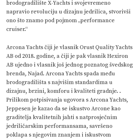
brodogradilište X-Yachts i svojevremeno
napravio revoluciju u dizajnu jedrilica, stvorivši
ono što znamo pod pojmom „performance
cruiser.“
Arcona Yachts čiji je vlasnik Orust Quality Yachts
AB od 2018. godine, a čiji je pak vlasnik Hexiron
AB ujedno i vlasnik još jednog poznatog švedskog
brenda, Najad. Arcona Yachts spada među
brodogradilišta s najvišim standardima u
dizajnu, brzini, komforu i kvaliteti gradnje. .
Prilikom potpisivanja ugovora s Arcona Yachts,
Jeppesen je kazao da se iskustvo Arcone kao
graditelja kvalitetnih jahti s natprosječnim
jedriličarskim performansama, savršeno
poklapa s njegovim znanjem i iskustvom