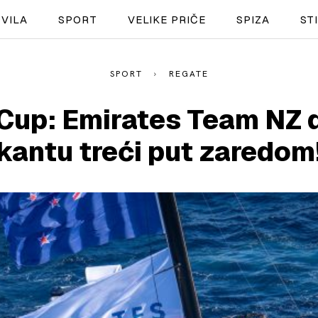
VILA
SPORT
VELIKE PRIČE
SPIZA
ST
SPORT
REGATE
NAUTIKA
Cup: Emirates Team NZ 
SPORT
kantu treći put zaredom
PLOVILA
PLOVIDBA
SPIZA
VELIKE PRIČE
PRETPLATA
SHOP