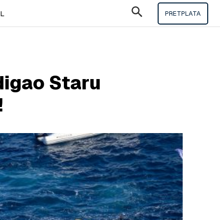
IL
PRETPLATA
digao Staru
!