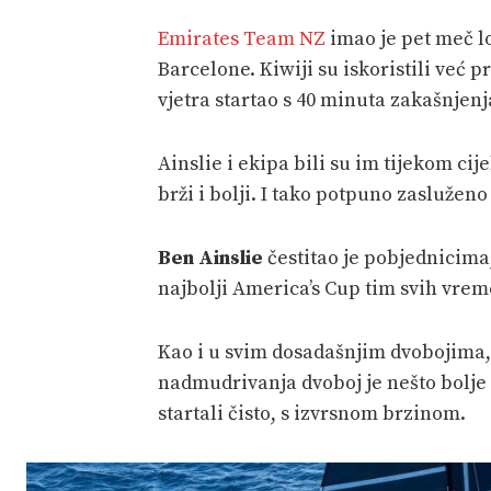
Emirates Team NZ
imao je pet meč l
Barcelone. Kiwiji su iskoristili već 
vjetra startao s 40 minuta zakašnjen
Ainslie i ekipa bili su im tijekom cij
brži i bolji. I tako potpuno zaslužen
Ben Ainslie
čestitao je pobjednicima
najbolji America’s Cup tim svih vre
Kao i u svim dosadašnjim dvobojima,
nadmudrivanja dvoboj je nešto bolje 
startali čisto, s izvrsnom brzinom.