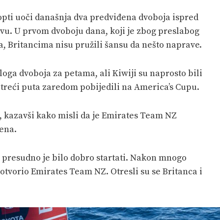
opti uoči današnja dva predviđena dvoboja ispred
prvu. U prvom dvoboju dana, koji je zbog preslabog
ja, Britancima nisu pružili šansu da nešto naprave.
eloga dvoboja za petama, ali Kiwiji su naprosto bili
o treći puta zaredom pobijedili na America’s Cupu.
, kazavši kako misli da je Emirates Team NZ
mena.
 presudno je bilo dobro startati. Nakon mnogo
otvorio Emirates Team NZ. Otresli su se Britanca i