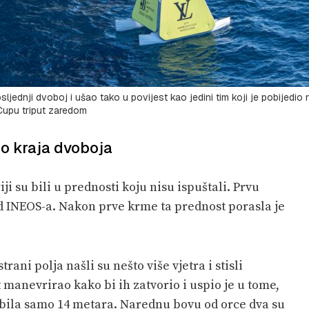
dnji dvoboj i ušao tako u povijest kao jedini tim koji je pobijedio 
Cupu triput zaredom
do kraja dvoboja
ji su bili u prednosti koju nisu ispuštali. Prvu
d INEOS-a. Nakon prve krme ta prednost porasla je
rani polja našli su nešto više vjetra i stisli
manevrirao kako bi ih zatvorio i uspio je u tome,
 bila samo 14 metara. Narednu bovu od orce dva su