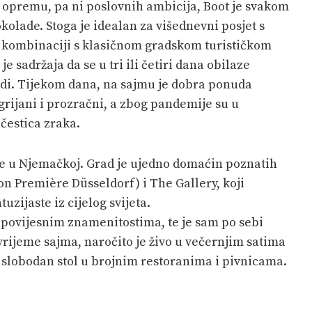
i opremu, pa ni poslovnih ambicija, Boot je svakom
okolade. Stoga je idealan za višednevni posjet s
li u kombinaciji s klasičnom gradskom turističkom
sadržaja da se u tri ili četiri dana obilaze
adi. Tijekom dana, na sajmu je dobra ponuda
 grijani i prozračni, a zbog pandemije su u
 čestica zraka.
e u Njemačkoj. Grad je ujedno domaćin poznatih
n Première Düsseldorf) i The Gallery, koji
zijaste iz cijelog svijeta.
 povijesnim znamenitostima, te je sam po sebi
 vrijeme sajma, naročito je živo u večernjim satima
i slobodan stol u brojnim restoranima i pivnicama.