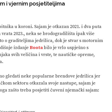
m i vjernim posjetiteljima
itnika u koroni. Sajam je otkazan 2021. i dva puta
a vrata 2023., neka se brodogradilišta ipak više
to o graditeljima jedrilica, dok je stvar s motornim
dišnje izdanje
Boota
bilo je vrlo uspješno s
ka svih veličina i vrste, te nautičke opreme,
a.
o gledati neke popularne brendove jedrilica jer
ičkom sektoru otkazala svoje nastupe, sajam je
loga zašto treba posjetiti čuveni njemački sajam:
üsseldorf / ctillmann