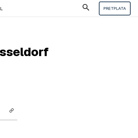
IL
PRETPLATA
üsseldorf