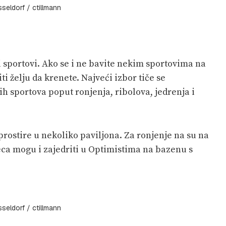
eldorf / ctillmann
 sportovi. Ako se i ne bavite nekim sportovima na
 želju da krenete. Najveći izbor tiče se
h sportova poput ronjenja, ribolova, jedrenja i
prostire u nekoliko paviljona. Za ronjenje na su na
eca mogu i zajedriti u Optimistima na bazenu s
eldorf / ctillmann