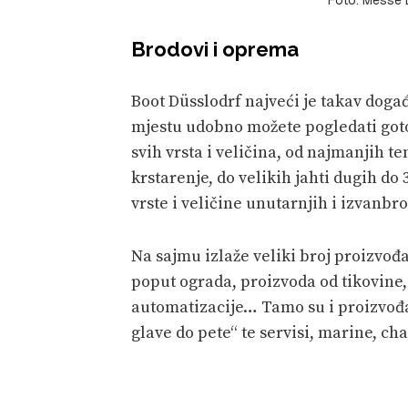
Brodovi i oprema
Boot Düsslodrf najveći je takav doga
mjestu udobno možete pogledati goto
svih vrsta i veličina, od najmanjih t
krstarenje, do velikih jahti dugih d
vrste i veličine unutarnjih i izvanb
Na sajmu izlaže veliki broj proizvođ
poput ograda, proizvoda od tikovine
automatizacije… Tamo su i proizvođač
glave do pete“ te servisi, marine, cha