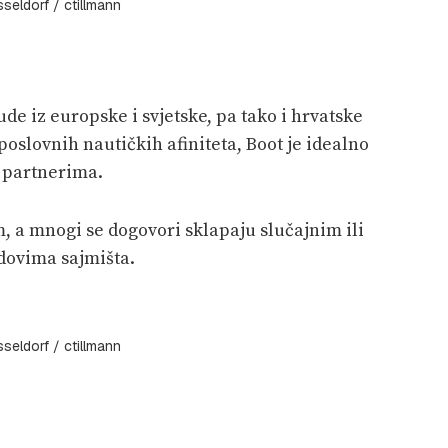
eldorf / ctillmann
ude iz europske i svjetske, pa tako i hrvatske
poslovnih nautičkih afiniteta, Boot je idealno
m partnerima.
 a mnogi se dogovori sklapaju slučajnim ili
dovima sajmišta.
eldorf / ctillmann