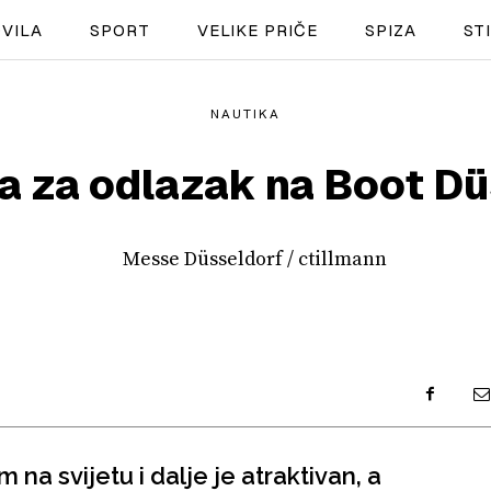
VILA
SPORT
VELIKE PRIČE
SPIZA
ST
NAUTIKA
NAUTIKA
a za odlazak na Boot D
SPORT
PLOVILA
PLOVIDBA
SPIZA
VELIKE PRIČE
PRETPLATA
 na svijetu i dalje je atraktivan, a
SHOP