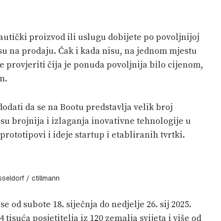
autički proizvod ili uslugu dobijete po povoljnijoj
 su na prodaju. Čak i kada nisu, na jednom mjestu
 provjeriti čija je ponuda povoljnija bilo cijenom,
m.
ati da se na Bootu predstavlja velik broj
su brojnija i izlaganja inovativne tehnologije u
rototipovi i ideje startup i etabliranih tvrtki.
eldorf / ctillmann
 od subote 18. siječnja do nedjelje 26. sij 2025.
 tisuća posjetitelja iz 120 zemalja svijeta i više od