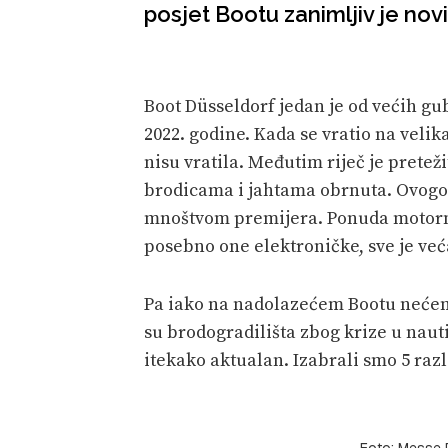
posjet Bootu zanimljiv je novi
Boot Düsseldorf jedan je od većih gub
2022. godine. Kada se vratio na velik
nisu vratila. Međutim riječ je preteži
brodicama i jahtama obrnuta. Ovogo
mnoštvom premijera. Ponuda motornja
posebno one elektroničke, sve je već
Pa iako na nadolazećem Bootu nećem
su brodogradilišta zbog krize u naut
itekako aktualan. Izabrali smo 5 raz
Foto: Messe D