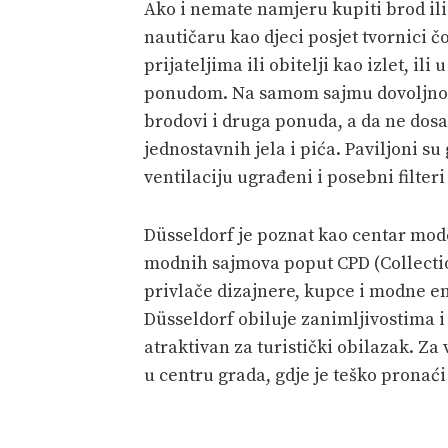
Ako i nemate namjeru kupiti brod il
nautičaru kao djeci posjet tvornici č
prijateljima ili obitelji kao izlet, i
ponudom. Na samom sajmu dovoljno je 
brodovi i druga ponuda, a da ne dos
jednostavnih jela i pića. Paviljoni su
ventilaciju ugrađeni i posebni filteri
Düsseldorf je poznat kao centar mod
modnih sajmova poput CPD (Collectio
privlače dizajnere, kupce i modne entu
Düsseldorf obiluje zanimljivostima i
atraktivan za turistički obilazak. Za
u centru grada, gdje je teško pronać