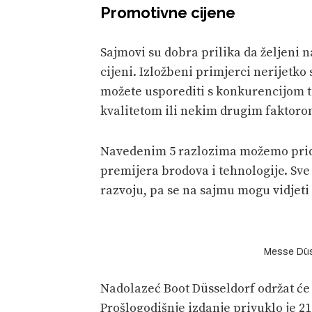
Promotivne cijene
Sajmovi su dobra prilika da željeni n
cijeni. Izložbeni primjerci nerijetko
možete usporediti s konkurencijom te
kvalitetom ili nekim drugim faktoro
Navedenim 5 razlozima možemo pridod
premijera brodova i tehnologije. Sve 
razvoju, pa se na sajmu mogu vidjeti p
Messe Düss
Nadolazeć Boot Düsseldorf održat će se
Prošlogodišnje izdanje privuklo je 214