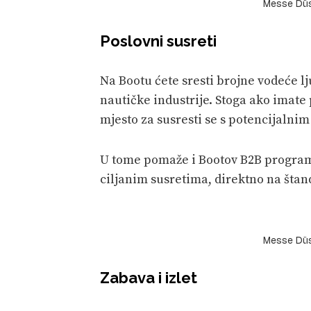
Messe Düss
Poslovni susreti
Na Bootu ćete sresti brojne vodeće lj
nautičke industrije. Stoga ako imate 
mjesto za susresti se s potencijalni
U tome pomaže i Bootov B2B program,
ciljanim susretima, direktno na štan
Messe Düss
Zabava i izlet