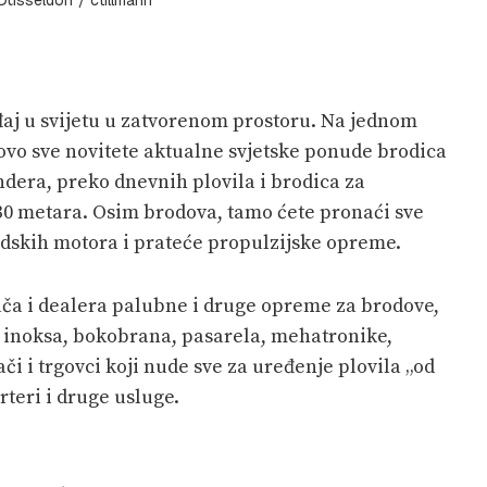
đaj u svijetu u zatvorenom prostoru. Na jednom
vo sve novitete aktualne svjetske ponude brodica
endera, preko dnevnih plovila i brodica za
o 30 metara. Osim brodova, tamo ćete pronaći sve
rodskih motora i prateće propulzijske opreme.
ača i dealera palubne i druge opreme za brodove,
, inoksa, bokobrana, pasarela, mehatronike,
i i trgovci koji nude sve za uređenje plovila „od
rteri i druge usluge.