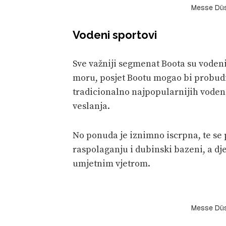
Messe Düss
Vodeni sportovi
Sve važniji segmenat Boota su vodeni
moru, posjet Bootu mogao bi probuditi
tradicionalno najpopularnijih vodeni
veslanja.
No ponuda je iznimno iscrpna, te se 
raspolaganju i dubinski bazeni, a dj
umjetnim vjetrom.
Messe Düss