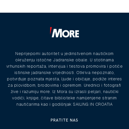
Neprijeporni autoritet u jedinstvenom nautičkom
okruženju istočne Jadranske obale. U stotinama
vrhunskih reportaža, intervjua i testova promovira i potiče
istinske jadranske vrijednosti. Otkriva nepoznato,
potvrđuje poznata mjesta, ljude i običaje, podiže interes
za plovidbom, brodovima i opremom. Urednici i fotografi
žive i razumiju more. Iz Mora su izrasli peljari, nautički
vodiči, knjige, čitave biblioteke namijenjene stranim
nautičarima kao i godišnjak SAILING IN CROATIA
PRATITE NAS