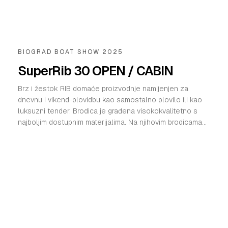
VELIKE PRIČE
PRETPLATA
BIOGRAD BOAT SHOW 2025
SHOP
SuperRib 30 OPEN / CABIN
Brz i žestok RIB domaće proizvodnje namijenjen za
dnevnu i vikend-plovidbu kao samostalno plovilo ili kao
luksuzni tender. Brodica je građena visokokvalitetno s
najboljim dostupnim materijalima. Na njihovim brodicama...