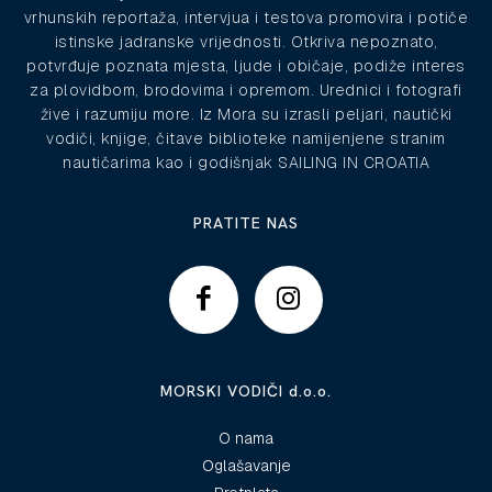
vrhunskih reportaža, intervjua i testova promovira i potiče
istinske jadranske vrijednosti. Otkriva nepoznato,
potvrđuje poznata mjesta, ljude i običaje, podiže interes
za plovidbom, brodovima i opremom. Urednici i fotografi
žive i razumiju more. Iz Mora su izrasli peljari, nautički
vodiči, knjige, čitave biblioteke namijenjene stranim
nautičarima kao i godišnjak SAILING IN CROATIA
PRATITE NAS
MORSKI VODIČI d.o.o.
O nama
Oglašavanje