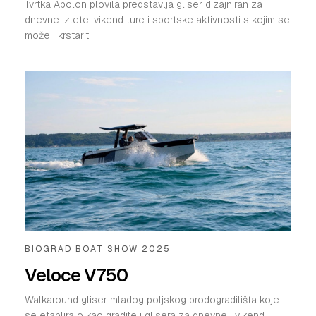
Tvrtka Apolon plovila predstavlja gliser dizajniran za
dnevne izlete, vikend ture i sportske aktivnosti s kojim se
može i krstariti
BIOGRAD BOAT SHOW 2025
Veloce V750
Walkaround gliser mladog poljskog brodogradilišta koje
se etabliralo kao graditelj glisera za dnevne i vikend