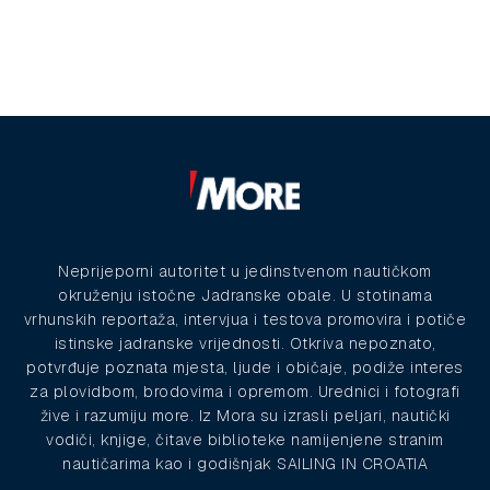
Neprijeporni autoritet u jedinstvenom nautičkom
okruženju istočne Jadranske obale. U stotinama
vrhunskih reportaža, intervjua i testova promovira i potiče
istinske jadranske vrijednosti. Otkriva nepoznato,
potvrđuje poznata mjesta, ljude i običaje, podiže interes
za plovidbom, brodovima i opremom. Urednici i fotografi
žive i razumiju more. Iz Mora su izrasli peljari, nautički
vodiči, knjige, čitave biblioteke namijenjene stranim
nautičarima kao i godišnjak SAILING IN CROATIA