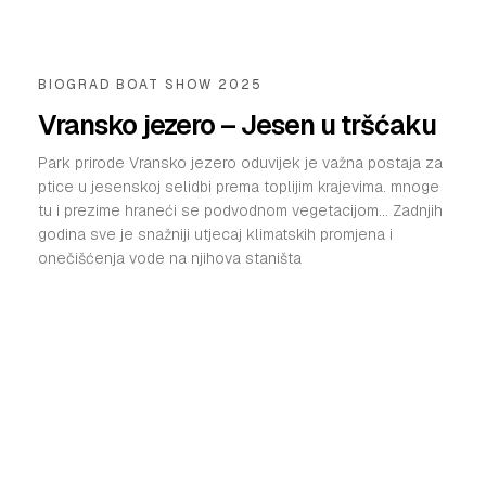
BIOGRAD BOAT SHOW 2025
Vransko jezero – Jesen u tršćaku
Park prirode Vransko jezero oduvijek je važna postaja za
ptice u jesenskoj selidbi prema toplijim krajevima. mnoge
tu i prezime hraneći se podvodnom vegetacijom… Zadnjih
godina sve je snažniji utjecaj klimatskih promjena i
onečišćenja vode na njihova staništa