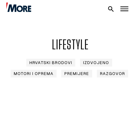
LIFESTYLE
NAUTIKA
HRVATSKI BRODOVI
IZDVOJENO
SPORT
MOTORI I OPREMA
PREMIJERE
RAZGOVOR
PLOVILA
PLOVIDBA
SPIZA
VELIKE PRIČE
PRETPLATA