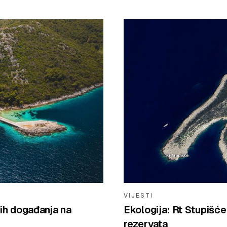
VIJESTI
nih događanja na
Ekologija: Rt Stupišć
rezervata