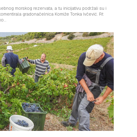
ebnog morskog rezervata, a tu inicijativu podržali su i
okomentirala gradonačelnica Komiže Tonka Ivčević. Rt
o...