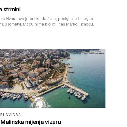
a strmini
alu Hvara sva je prilika da ćete, podignete li pogled
ugledati vinogradare s prijateljima u jematvi. Među njima bio je i naš Marko. Između...
PLOVIDBA
Malinska mijenja vizuru