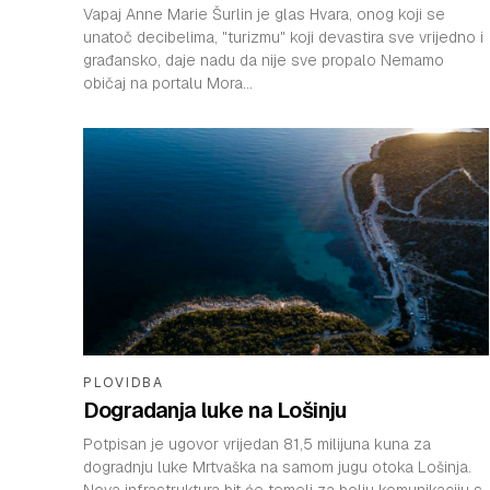
Vapaj Anne Marie Šurlin je glas Hvara, onog koji se
unatoč decibelima, "turizmu" koji devastira sve vrijedno i
građansko, daje nadu da nije sve propalo Nemamo
običaj na portalu Mora...
PLOVIDBA
Dogradanja luke na Lošinju
Potpisan je ugovor vrijedan 81,5 milijuna kuna za
dogradnju luke Mrtvaška na samom jugu otoka Lošinja.
Nova infrastruktura bit će temelj za bolju komunikaciju s