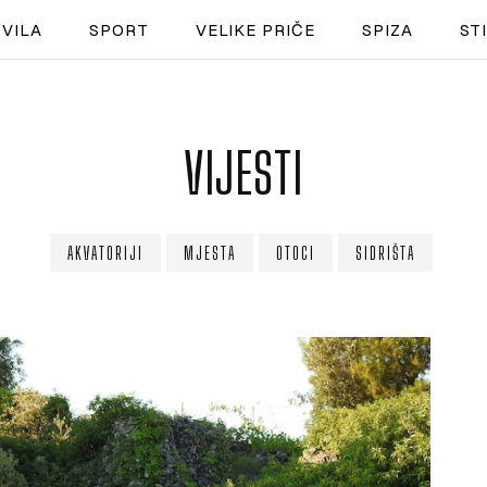
VILA
SPORT
VELIKE PRIČE
SPIZA
ST
NAUTIKA
VIJESTI
SPORT
PLOVILA
AKVATORIJI
MJESTA
OTOCI
SIDRIŠTA
PLOVIDBA
SPIZA
VELIKE PRIČE
PRETPLATA
SHOP