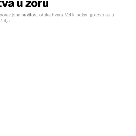
tva u zoru
ravljena prošlost otoka Hvara. Veliki požari gotovo su u
elja...