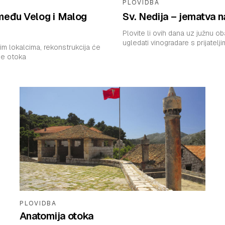
PLOVIDBA
između Velog i Malog
Sv. Nedija – jematva n
Plovite li ovih dana uz južnu ob
im lokalcima, rekonstrukcija će
ane otoka
PLOVIDBA
Anatomija otoka