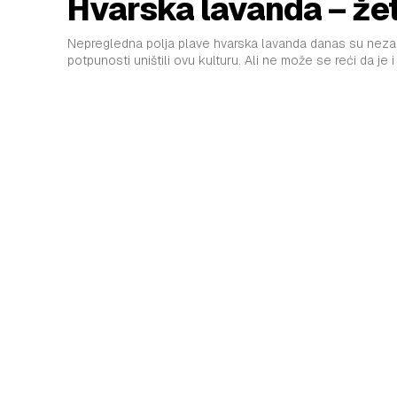
Hvarska lavanda – že
Nepregledna polja plave hvarska lavanda danas su nezabo
potpunosti uništili ovu kulturu. Ali ne može se reći da je i ž