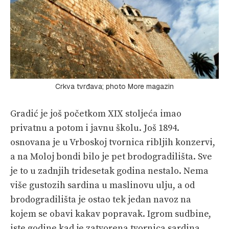
Crkva tvrđava; photo More magazin
Gradić je još početkom XIX stoljeća imao
privatnu a potom i javnu školu. Još 1894.
osnovana je u Vrboskoj tvornica ribljih konzervi,
a na Moloj bondi bilo je pet brodogradilišta. Sve
je to u zadnjih tridesetak godina nestalo. Nema
više gustozih sardina u maslinovu ulju, a od
brodogradilišta je ostao tek jedan navoz na
kojem se obavi kakav popravak. Igrom sudbine,
iste godine kad je zatvorena tvornica sardina,