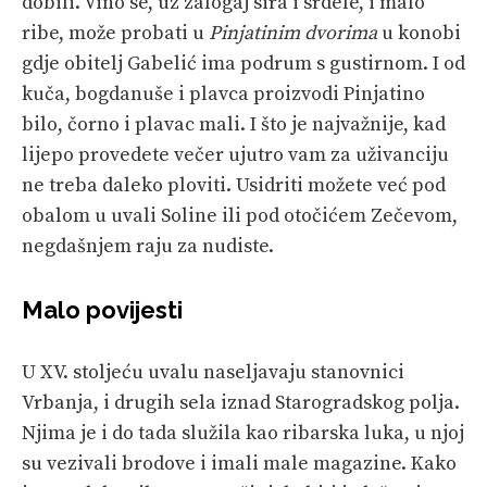
dobili. Vino se, uz zalogaj sira i srdele, i malo
ribe, može probati u
Pinjatinim dvorima
u konobi
gdje obitelj Gabelić ima podrum s gustirnom. I od
kuča, bogdanuše i plavca proizvodi Pinjatino
bilo, čorno i plavac mali. I što je najvažnije, kad
lijepo provedete večer ujutro vam za uživanciju
ne treba daleko ploviti. Usidriti možete već pod
obalom u uvali Soline ili pod otočićem Zečevom,
negdašnjem raju za nudiste.
Malo povijesti
U XV. stoljeću uvalu naseljavaju stanovnici
Vrbanja, i drugih sela iznad Starogradskog polja.
Njima je i do tada služila kao ribarska luka, u njoj
su vezivali brodove i imali male magazine. Kako