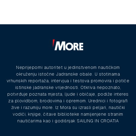
Neprijeporni autoritet u jedinstvenom nautičkom
okruženju istočne Jadranske obale. U stotinama
vrhunskih reportaža, intervjua i testova promovira i potiče
istinske jadranske vrijednosti. Otkriva nepoznato,
potvrđuje poznata mjesta, ljude i običaje, podiže interes
za plovidbom, brodovima i opremom. Urednici i fotografi
žive i razumiju more. Iz Mora su izrasli peljari, nautički
vodiči, knjige, čitave biblioteke namijenjene stranim
nautičarima kao i godišnjak SAILING IN CROATIA