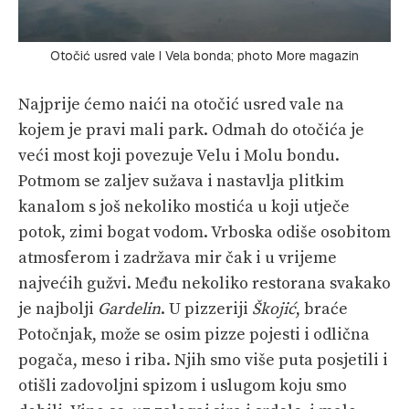
Otočić usred vale I Vela bonda; photo More magazin
Najprije ćemo naići na otočić usred vale na
kojem je pravi mali park. Odmah do otočića je
veći most koji povezuje Velu i Molu bondu.
Potmom se zaljev sužava i nastavlja plitkim
kanalom s još nekoliko mostića u koji utječe
potok, zimi bogat vodom. Vrboska odiše osobitom
atmosferom i zadržava mir čak i u vrijeme
najvećih gužvi. Među nekoliko restorana svakako
je najbolji
Gardelin
. U pizzeriji
Škojić
, braće
Potočnjak, može se osim pizze pojesti i odlična
pogača, meso i riba. Njih smo više puta posjetili i
otišli zadovoljni spizom i uslugom koju smo