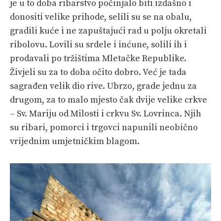
je u to doba ribarstvo počinjalo biti izdašno i
donositi velike prihode, selili su se na obalu,
gradili kuće i ne zapuštajući rad u polju okretali
ribolovu. Lovili su srdele i inćune, solili ih i
prodavali po tržištima Mletačke Republike.
Živjeli su za to doba očito dobro. Već je tada
sagrađen velik dio rive. Ubrzo, grade jednu za
drugom, za to malo mjesto čak dvije velike crkve
– Sv. Mariju od Milosti i crkvu Sv. Lovrinca. Njih
su ribari, pomorci i trgovci napunili neobično
vrijednim umjetničkim blagom.