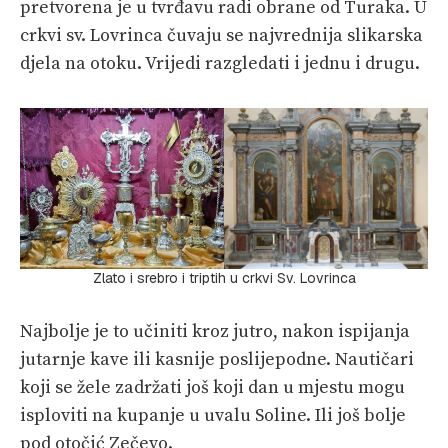
pretvorena je u tvrđavu radi obrane od Turaka. U
crkvi sv. Lovrinca čuvaju se najvrednija slikarska
djela na otoku. Vrijedi razgledati i jednu i drugu.
Zlato i srebro i triptih u crkvi Sv. Lovrinca
Najbolje je to učiniti kroz jutro, nakon ispijanja
jutarnje kave ili kasnije poslijepodne. Nautičari
koji se žele zadržati još koji dan u mjestu mogu
isploviti na kupanje u uvalu Soline. Ili još bolje
pod otočić Zečevo.