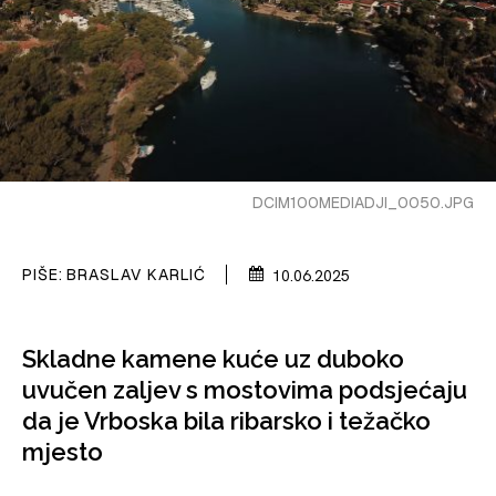
PLOVIDBA
SPIZA
VELIKE PRIČE
PRETPLATA
SHOP
DCIM100MEDIADJI_0050.JPG
PIŠE:
BRASLAV KARLIĆ
10.06.2025
Skladne kamene kuće uz duboko
uvučen zaljev s mostovima podsjećaju
da je Vrboska bila ribarsko i težačko
mjesto