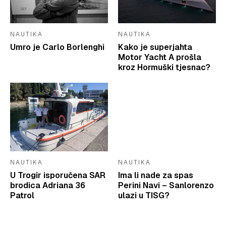
NAUTIKA
NAUTIKA
Umro je Carlo Borlenghi
Kako je superjahta
Motor Yacht A prošla
kroz Hormuški tjesnac?
NAUTIKA
NAUTIKA
U Trogir isporučena SAR
Ima li nade za spas
brodica Adriana 36
Perini Navi – Sanlorenzo
Patrol
ulazi u TISG?