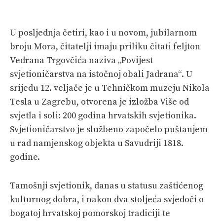
PRETPLATA
U posljednja četiri, kao i u novom, jubilarnom
SHOP
broju Mora, čitatelji imaju priliku čitati feljton
Vedrana Trgovčića naziva „Povijest
svjetioničarstva na istočnoj obali Jadrana“. U
srijedu 12. veljače je u Tehničkom muzeju Nikola
Tesla u Zagrebu, otvorena je izložba Više od
svjetla i soli: 200 godina hrvatskih svjetionika.
Svjetioničarstvo je službeno započelo puštanjem
u rad namjenskog objekta u Savudriji 1818.
godine.
Tamošnji svjetionik, danas u statusu zaštićenog
kulturnog dobra, i nakon dva stoljeća svjedoči o
bogatoj hrvatskoj pomorskoj tradiciji te