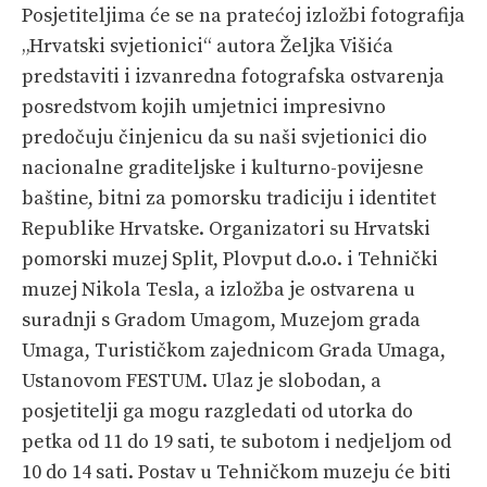
Posjetiteljima će se na pratećoj izložbi fotografija
„Hrvatski svjetionici“ autora Željka Višića
predstaviti i izvanredna fotografska ostvarenja
posredstvom kojih umjetnici impresivno
predočuju činjenicu da su naši svjetionici dio
nacionalne graditeljske i kulturno-povijesne
baštine, bitni za pomorsku tradiciju i identitet
Republike Hrvatske. Organizatori su Hrvatski
pomorski muzej Split, Plovput d.o.o. i Tehnički
muzej Nikola Tesla, a izložba je ostvarena u
suradnji s Gradom Umagom, Muzejom grada
Umaga, Turističkom zajednicom Grada Umaga,
Ustanovom FESTUM. Ulaz je slobodan, a
posjetitelji ga mogu razgledati od utorka do
petka od 11 do 19 sati, te subotom i nedjeljom od
10 do 14 sati. Postav u Tehničkom muzeju će biti