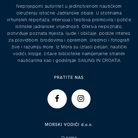
Neprijeporni autoritet u jedinstvenom nautičkom
okruženju istočne Jadranske obale. U stotinama
vrhunskih reportaža, intervjua i testova promovira i potiče
istinske jadranske vrijednosti. Otkriva nepoznato,
potvrđuje poznata mjesta, ljude i običaje, podiže interes
za plovidbom, brodovima i opremom. Urednici i fotografi
žive i razumiju more. Iz Mora su izrasli peljari, nautički
vodiči, knjige, čitave biblioteke namijenjene stranim
nautičarima kao i godišnjak SAILING IN CROATIA
PRATITE NAS
MORSKI VODIČI d.o.o.
O nama