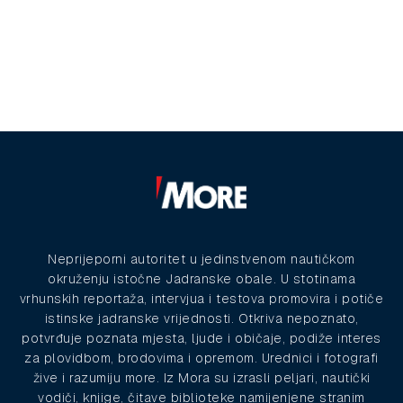
Neprijeporni autoritet u jedinstvenom nautičkom
okruženju istočne Jadranske obale. U stotinama
vrhunskih reportaža, intervjua i testova promovira i potiče
istinske jadranske vrijednosti. Otkriva nepoznato,
potvrđuje poznata mjesta, ljude i običaje, podiže interes
za plovidbom, brodovima i opremom. Urednici i fotografi
žive i razumiju more. Iz Mora su izrasli peljari, nautički
vodiči, knjige, čitave biblioteke namijenjene stranim