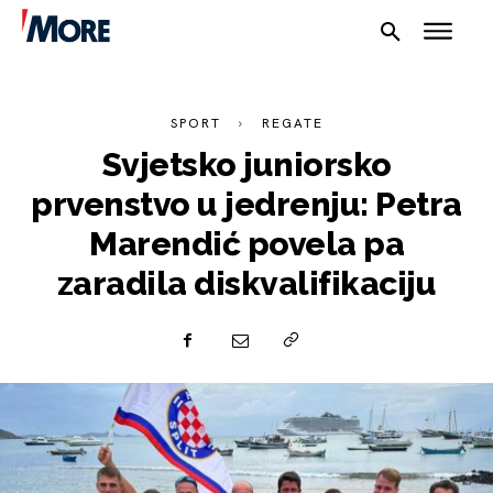
SPORT
REGATE
Svjetsko juniorsko
prvenstvo u jedrenju: Petra
Marendić povela pa
NAUTIKA
zaradila diskvalifikaciju
SPORT
PLOVILA
PLOVIDBA
SPIZA
VELIKE PRIČE