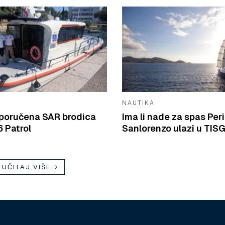
NAUTIKA
isporučena SAR brodica
Ima li nade za spas Peri
 Patrol
Sanlorenzo ulazi u TIS
UČITAJ VIŠE