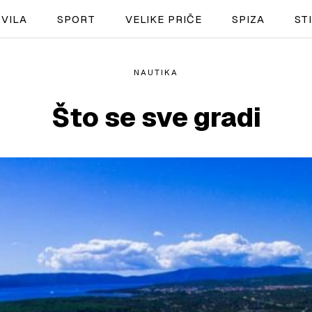
VILA
SPORT
VELIKE PRIČE
SPIZA
ST
NAUTIKA
NAUTIKA
Što se sve gradi
SPORT
PLOVILA
PLOVIDBA
SPIZA
VELIKE PRIČE
PRETPLATA
SHOP