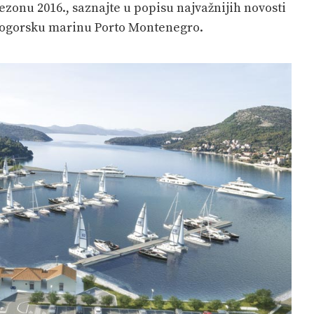
sezonu 2016., saznajte u popisu najvažnijih novosti
 crnogorsku marinu Porto Montenegro.