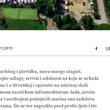
.12.2015
 yachting i plovidbu, mora mnogo ulagati.
ne usluge, servisi i udobnost na koju se nekada
vno i u Hrvatskoj i općenito na istočnoj obali
vrsnom nautičkom infrastrukturom. Sada, novim
a i uređenjem postojećih marina ona zadobiva
ivama. Što se sve sagradilo pred prošlo ljeto i što