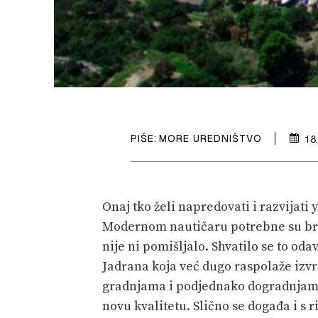
PIŠE:
MORE UREDNIŠTVO
18
Onaj tko želi napredovati i razvijati
Modernom nautičaru potrebne su broj
nije ni pomišljalo. Shvatilo se to oda
Jadrana koja već dugo raspolaže iz
gradnjama i podjednako dogradnjam
novu kvalitetu. Slično se događa i s r