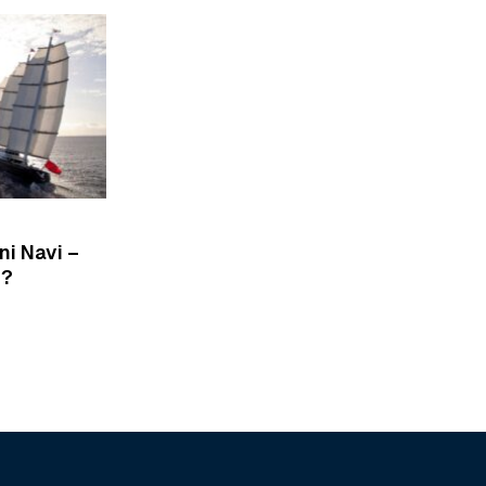
ni Navi –
G?