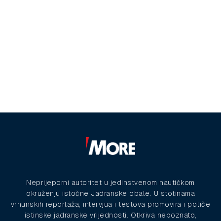
Neprijeporni autoritet u jedinstvenom nautičkom
okruženju istočne Jadranske obale. U stotinama
vrhunskih reportaža, intervjua i testova promovira i potiče
istinske jadranske vrijednosti. Otkriva nepoznato,