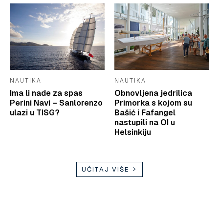
NAUTIKA
NAUTIKA
Ima li nade za spas
Obnovljena jedrilica
Perini Navi – Sanlorenzo
Primorka s kojom su
ulazi u TISG?
Bašić i Fafangel
nastupili na OI u
Helsinkiju
UČITAJ VIŠE