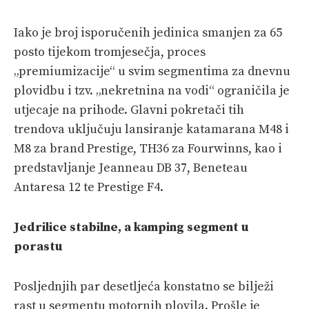
Iako je broj isporučenih jedinica smanjen za 65
posto tijekom tromjesečja, proces
„premiumizacije“ u svim segmentima za dnevnu
plovidbu i tzv. „nekretnina na vodi“ ograničila je
utjecaje na prihode. Glavni pokretači tih
trendova uključuju lansiranje katamarana M48 i
M8 za brand Prestige, TH36 za Fourwinns, kao i
predstavljanje Jeanneau DB 37, Beneteau
Antaresa 12 te Prestige F4.
Jedrilice stabilne, a kamping segment u
porastu
Posljednjih par desetljeća konstatno se bilježi
rast u segmentu motornih plovila. Prošle je