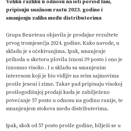
Veliku razliku u odnosu na isti period lani,
VELIKE PRIČE
pripisuju snažnom rastu 2023. godine i
PRETPLATA
smanjenju zaliha među distributerima
SHOP
Grupa Beneteau objavila je prodajne rezultete
prvog tromjesečja 2024. godine. Kako navode, u
skladu je s očekivanjima. Ipak, smanjenje
prihoda u sketoru plovila iznosi 39 posto i ono je
iznomno visoko . I u skladu sa smanjenim
interesom koji je bio vidljiv na svim sajmovima
prošle jeseni i zime. Takav pad pripisuju visokoj
prošlogodišnjoj prodaji kada je zabilježeno
povećanje 57 posto u odnosu na godinu ranije, te
smanjenjem stokova među distributerima.
Ipak, skok od 57 posto prošle godine, bilježi se u