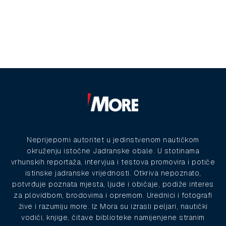
Neprijeporni autoritet u jedinstvenom nautičkom
okruženju istočne Jadranske obale. U stotinama
vrhunskih reportaža, intervjua i testova promovira i potiče
istinske jadranske vrijednosti. Otkriva nepoznato,
potvrđuje poznata mjesta, ljude i običaje, podiže interes
za plovidbom, brodovima i opremom. Urednici i fotografi
žive i razumiju more. Iz Mora su izrasli peljari, nautički
vodiči, knjige, čitave biblioteke namijenjene stranim