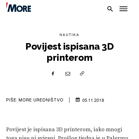
NAUTIKA
Povijest ispisana 3D
printerom
NAUTIKA
SPORT
PLOVILA
PIŠE:
MORE UREDNIŠTVO
05.11.2018
PLOVIDBA
SPIZA
Povijest je ispisana 3D printerom, iako mnogi
VELIKE PRIČE
toga nisu ni svjesni. Prošlog tjedna je u Palermu