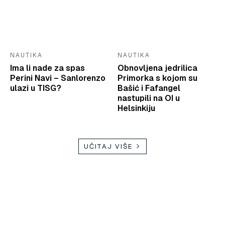
NAUTIKA
NAUTIKA
Ima li nade za spas
Obnovljena jedrilica
Perini Navi – Sanlorenzo
Primorka s kojom su
ulazi u TISG?
Bašić i Fafangel
nastupili na OI u
Helsinkiju
UČITAJ VIŠE