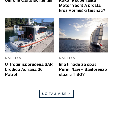
Umro je Carlo Borlenghi
Kako je superjahta
Motor Yacht A prošla
kroz Hormuški tjesnac?
NAUTIKA
NAUTIKA
U Trogir isporučena SAR
Ima li nade za spas
brodica Adriana 36
Perini Navi – Sanlorenzo
Patrol
ulazi u TISG?
UČITAJ VIŠE