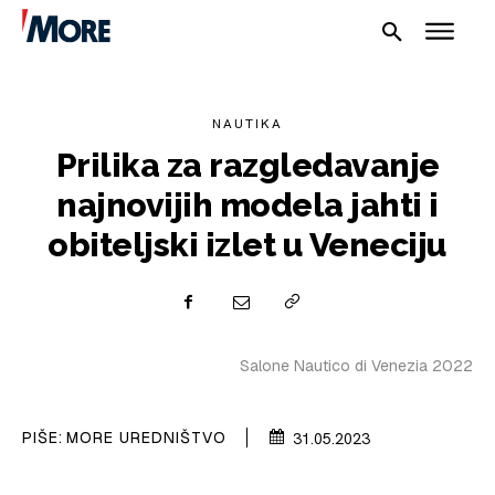
NAUTIKA
Prilika za razgledavanje
najnovijih modela jahti i
obiteljski izlet u Veneciju
NAUTIKA
SPORT
PLOVILA
Salone Nautico di Venezia 2022
PLOVIDBA
SPIZA
PIŠE:
MORE UREDNIŠTVO
31.05.2023
VELIKE PRIČE