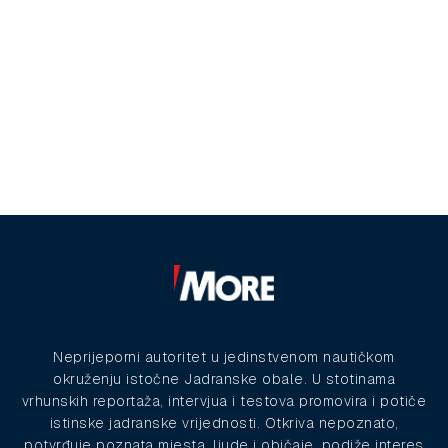
Neprijeporni autoritet u jedinstvenom nautičkom
okruženju istočne Jadranske obale. U stotinama
vrhunskih reportaža, intervjua i testova promovira i potiče
istinske jadranske vrijednosti. Otkriva nepoznato,
potvrđuje poznata mjesta, ljude i običaje, podiže interes