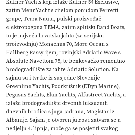
Kufner Yachts koji izlaže Kufner 54 Exclusive,
zatim MennYacht s cijelom ponudom Ferretti
grupe, Terra Nauta, pulski proizvođač
elektropogona TEMA, zatim splitski Rand Boats,
tu je najveća hrvatska jahta (za serijsku
proizvodnju) Monachus 70, More Ocean s
Hallberg Rassy-ijem, rovinjski Adriatic Wave s
Absolute Navettom 75, te benkovačko remontno
brodogradilište za jahte Adriatic Solution. Na
sajmu su i tvrtke iz susjedne Slovenije –
Greenline Yachts, Podrkrižnik (E’Dyn Marine),
Pegasus Yachts, Elan Yachts, Alfastreet Yachts, a
izlaže brodogradilište drvenih luksuznih
dnevnih brodica s juga Jadrana, Magistar iz
Albanije. Sajam je otvoren jutros i zatvara se u
nedjelju 4. lipnja, može ga se posjetiti svakog