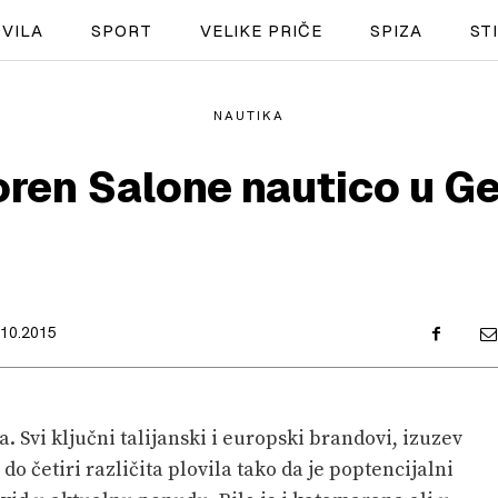
VILA
SPORT
VELIKE PRIČE
SPIZA
ST
NAUTIKA
NAUTIKA
ren Salone nautico u G
SPORT
PLOVILA
PLOVIDBA
.10.2015
SPIZA
VELIKE PRIČE
a. Svi ključni talijanski i europski brandovi, izuzev
PRETPLATA
do četiri različita plovila tako da je poptencijalni
SHOP