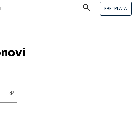
IL
PRETPLATA
enovi