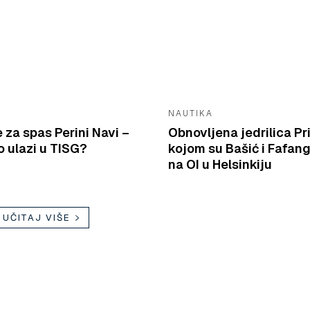
NAUTIKA
e za spas Perini Navi –
Obnovljena jedrilica Pr
 ulazi u TISG?
kojom su Bašić i Fafang
na OI u Helsinkiju
UČITAJ VIŠE