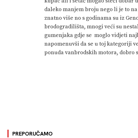
kupac ali i šetač mogao steči dobar 
daleko manjem broju nego li je to n
znatno više no s godinama su iz Gen
brodogradilišta, mnogi veći su nestal
gumenjaka gdje se moglo vidjeti najb
napomenuvši da se u toj kategoriji ve
ponuda vanbrodskih motora, dobro su
PREPORUČAMO