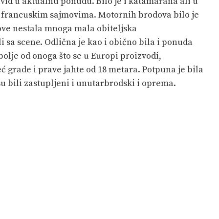
uvid u aktualnu ponudu. Bilo je i katamarana ali u
a francuskim sajmovima. Motornih brodova bilo je
ove nestala mnoga mala obiteljska
i sa scene. Odlična je kao i obično bila i ponuda
olje od onoga što se u Europi proizvodi,
ć grade i prave jahte od 18 metara. Potpuna je bila
 bili zastupljeni i unutarbrodski i oprema.