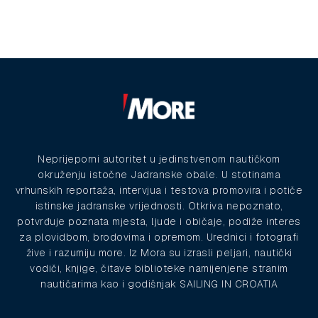
Neprijeporni autoritet u jedinstvenom nautičkom
okruženju istočne Jadranske obale. U stotinama
vrhunskih reportaža, intervjua i testova promovira i potiče
istinske jadranske vrijednosti. Otkriva nepoznato,
potvrđuje poznata mjesta, ljude i običaje, podiže interes
za plovidbom, brodovima i opremom. Urednici i fotografi
žive i razumiju more. Iz Mora su izrasli peljari, nautički
vodiči, knjige, čitave biblioteke namijenjene stranim
nautičarima kao i godišnjak SAILING IN CROATIA