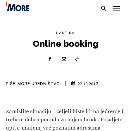
NAUTIKA
Online booking
NAUTIKA
SPORT
PIŠE:
MORE UREDNIŠTVO
23.10.2017
PLOVILA
PLOVIDBA
Zamislite situaciju – željeli biste ići na jedrenje i
SPIZA
trebate dobru ponudu za najam broda. Pošaljete
VELIKE PRIČE
upit e-mailom, već poznatim adresama