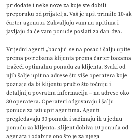
pridodate i neke nove za koje ste dobili
PRETPLATA
preporuku od prijatelja. Vaš je upit primilo 10-ak
SHOP
čarter agenata. Zahvaljuju vam na upitima i
javljaju da će vam ponude poslati za dan-dva.
Vrijedni agenti „bacaju“ se na posao i šalju upite
prema potrebama klijenta prema čarter bazama
tražeći optimalnu ponudu za klijenta. Svaki od
njih šalje upit na adrese što više operatera koje
poznaje da bi klijentu pružio što točniju i
detaljniju povratnu informaciju – na adrese oko
30 operatera. Operateri odgovaraju i šalju
ponude za isti upit agentima. Agenti
pregledavaju 30 ponuda i sažimaju ih u jednu
ponudu za klijenta. Klijent dobiva 10 ponuda od
agenata i odabire ono što je za njega