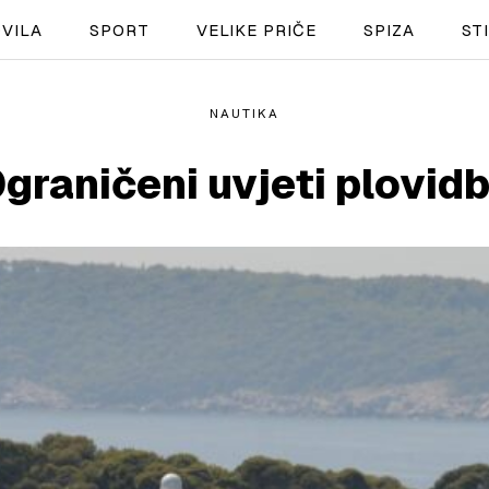
VILA
SPORT
VELIKE PRIČE
SPIZA
ST
NAUTIKA
NAUTIKA
graničeni uvjeti plovid
SPORT
PLOVILA
PLOVIDBA
SPIZA
VELIKE PRIČE
PRETPLATA
SHOP