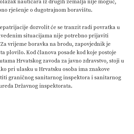
dolazak nautičara iz drugih zemalja nije moguć,
bno rješenje o dugotrajnom boravištu.
atrijacije dozvolit će se tranzit radi povratka u
vedenim situacijama nije potrebno prijaviti
Za vrijeme boravka na brodu, zapovjednik je
ta plovilo. Kod članova posade kod koje postoje
utama Hrvatskog zavoda za javno zdravstvo, stoji u
ko pri ulasku u Hrvatsku osoba ima znakove
stiti graničnog sanitarnog inspektora i sanitarnog
 ureda Državnog inspektorata.