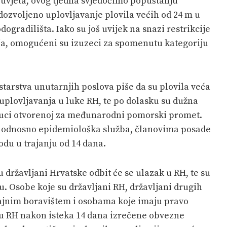
 uvjeta, ovog tjedna svjedočimo popuštanju
 dozvoljeno uplovljavanje plovila većih od 24 m u
ogradilišta. Iako su još uvijek na snazi restrikcije
, omogućeni su izuzeci za spomenutu kategoriju
tarstva unutarnjih poslova piše da su plovila veća
uplovljavanja u luke RH, te po dolasku su dužna
luci otvorenoj za međunarodni pomorski promet.
a odnosno epidemiološka služba, članovima posade
odu u trajanju od 14 dana.
 državljani Hrvatske odbit će se ulazak u RH, te su
u. Osobe koje su državljani RH, državljani drugih
rajnim boravištem i osobama koje imaju pravo
u RH nakon isteka 14 dana izrečene obvezne