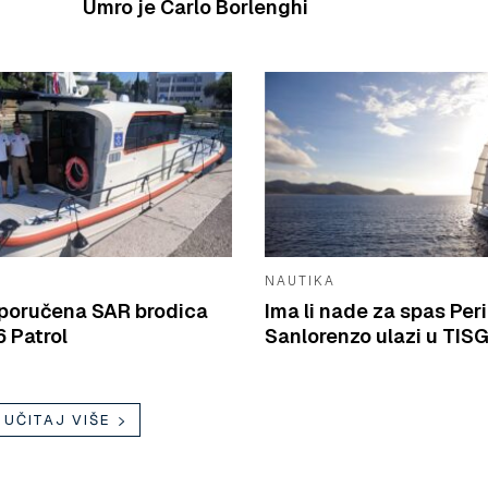
Umro je Carlo Borlenghi
NAUTIKA
isporučena SAR brodica
Ima li nade za spas Peri
 Patrol
Sanlorenzo ulazi u TIS
UČITAJ VIŠE