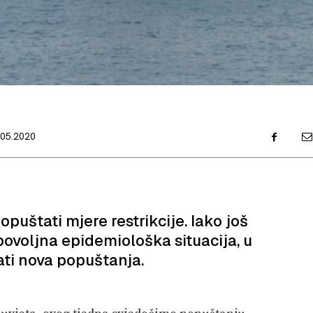
.05.2020
uštati mjere restrikcije. Iako još
povoljna epidemiološka situacija, u
ti nova popuštanja.