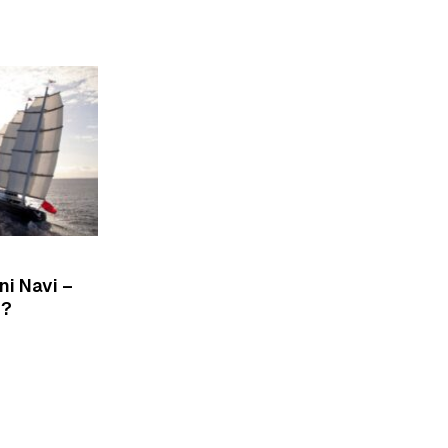
ni Navi –
G?