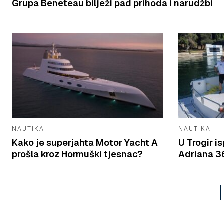
Grupa Beneteau bilježi pad prihoda i narudžbi
NAUTIKA
NAUTIKA
Kako je superjahta Motor Yacht A
U Trogir 
prošla kroz Hormuški tjesnac?
Adriana 36