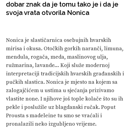
dobar znak da je tomu tako je i da je
VELIKE PRIČE
svoja vrata otvorila Nonica
PRETPLATA
SHOP
Nonica je slastičarnica osebujnih hvarskih
mirisa i okusa. Otočkih gorkih naranči, limuna,
mendula, rogača, meda, maslinovog ulja,
ružmarina, lavande… Koji služe modernoj
interpretaciji tradicijskih hvarskih građanskih i
pučkih slastica. Nonica je mjesto na kojem sa
zalogajčićem u ustima u sjećanja prizivamo
vlastite none. I njihove još tople kolače što su ih
pekle i poslužile uz blagdanski ručak. Poput
Prousta s madeleine tu smo se vraćali i
pronalazili neko izgubljeno vrijeme.