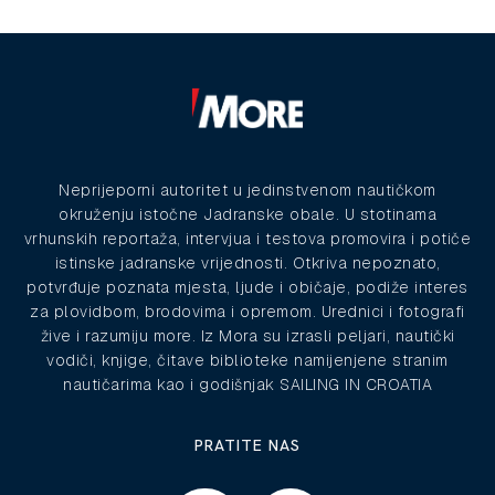
Neprijeporni autoritet u jedinstvenom nautičkom
okruženju istočne Jadranske obale. U stotinama
vrhunskih reportaža, intervjua i testova promovira i potiče
istinske jadranske vrijednosti. Otkriva nepoznato,
potvrđuje poznata mjesta, ljude i običaje, podiže interes
za plovidbom, brodovima i opremom. Urednici i fotografi
žive i razumiju more. Iz Mora su izrasli peljari, nautički
vodiči, knjige, čitave biblioteke namijenjene stranim
nautičarima kao i godišnjak SAILING IN CROATIA
PRATITE NAS