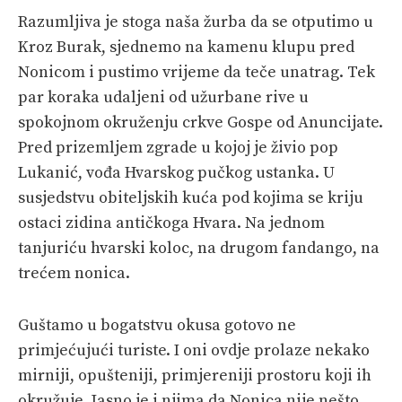
Razumljiva je stoga naša žurba da se otputimo u
Kroz Burak, sjednemo na kamenu klupu pred
Nonicom i pustimo vrijeme da teče unatrag. Tek
par koraka udaljeni od užurbane rive u
spokojnom okruženju crkve Gospe od Anuncijate.
Pred prizemljem zgrade u kojoj je živio pop
Lukanić, vođa Hvarskog pučkog ustanka. U
susjedstvu obiteljskih kuća pod kojima se kriju
ostaci zidina antičkoga Hvara. Na jednom
tanjuriću hvarski koloc, na drugom fandango, na
trećem nonica.
Guštamo u bogatstvu okusa gotovo ne
primjećujući turiste. I oni ovdje prolaze nekako
mirniji, opušteniji, primjereniji prostoru koji ih
okružuje. Jasno je i njima da Nonica nije nešto