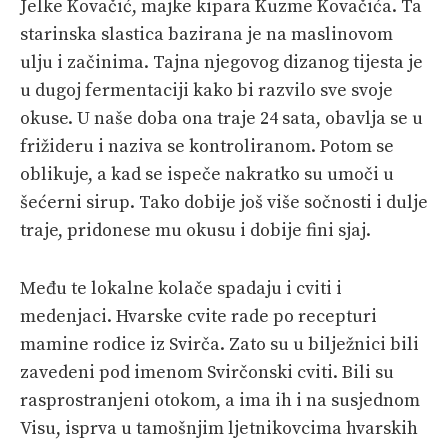
Jelke Kovačić, majke kipara Kuzme Kovačića. Ta
starinska slastica bazirana je na maslinovom
ulju i začinima. Tajna njegovog dizanog tijesta je
u dugoj fermentaciji kako bi razvilo sve svoje
okuse. U naše doba ona traje 24 sata, obavlja se u
frižideru i naziva se kontroliranom. Potom se
oblikuje, a kad se ispeče nakratko su umoči u
šećerni sirup. Tako dobije još više sočnosti i dulje
traje, pridonese mu okusu i dobije fini sjaj.
Među te lokalne kolače spadaju i cviti i
medenjaci. Hvarske cvite rade po recepturi
mamine rodice iz Svirča. Zato su u bilježnici bili
zavedeni pod imenom Svirčonski cviti. Bili su
rasprostranjeni otokom, a ima ih i na susjednom
Visu, isprva u tamošnjim ljetnikovcima hvarskih