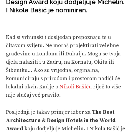
Design Award koju dodjeljuje Michelin.
I Nikola Bašić je nominiran.
VELIKE PRIČE
PRETPLATA
SHOP
Kad si vrhunski i dosljedan prepoznaju te u
čitavom svijetu. Ne moraš projektirati velebne
građevine u Londonu ili Dubaiju. Mogu se tvoja
djela nalaziti i u Zadru, na Kornatu, Okitu ili
Šibeniku… Ako su vrijedna, orginalna,
komuniciraju s prirodom i prostorom nadići će
lokalni okvir. Kad je o
Nikoli Bašiću
riječ to više
nije slučaj već pravilo.
Posljednji je takav primjer izbor za
The Best
Architecture & Design Hotels in the World
Award
koju dodjeljuje Michelin. I Nikola Bašić je