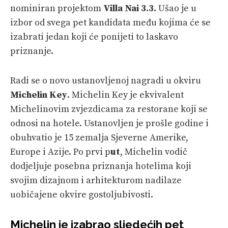
nominiran projektom
Villa Nai 3.3.
Ušao je u
izbor od svega pet kandidata među kojima će se
izabrati jedan koji će ponijeti to laskavo
priznanje.
Radi se o novo ustanovljenoj nagradi u okviru
Michelin Key
. Michelin Key je ekvivalent
Michelinovim zvjezdicama za restorane koji se
odnosi na hotele. Ustanovljen je prošle godine i
obuhvatio je 15 zemalja Sjeverne Amerike,
Europe i Azije. Po prvi p
ut
, Michelin vodič
dodjeljuje posebna priznanja hotelima koji
svojim dizajnom i arhitekturom nadilaze
uobičajene okvire gostoljubivosti.
Michelin je izabrao sljedećih pet