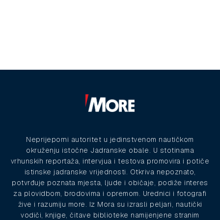
Neprijeporni autoritet u jedinstvenom nautičkom
okruženju istočne Jadranske obale. U stotinama
vrhunskih reportaža, intervjua i testova promovira i potiče
istinske jadranske vrijednosti. Otkriva nepoznato,
potvrđuje poznata mjesta, ljude i običaje, podiže interes
za plovidbom, brodovima i opremom. Urednici i fotografi
žive i razumiju more. Iz Mora su izrasli peljari, nautički
vodiči, knjige, čitave biblioteke namijenjene stranim