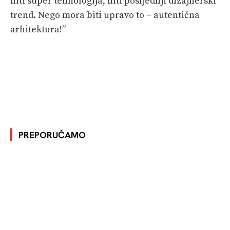
niti super tehnologija, niti posljednji dizajnerski
trend. Nego mora biti upravo to − autentična
arhitektura!”
PREPORUČAMO