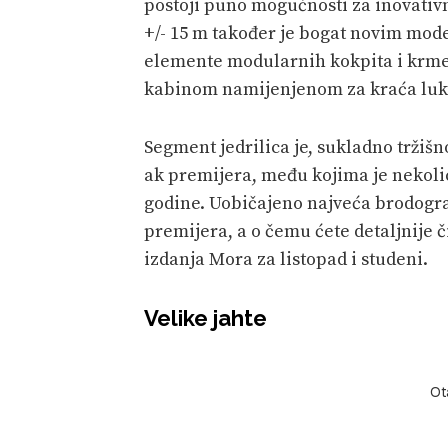
postoji puno mogućnosti za inovativ
+/- 15 m također je bogat novim mod
elemente modularnih kokpita i krme
kabinom namijenjenom za kraća luk
Segment jedrilica je, sukladno tržiš
ak premijera, među kojima je nekoli
godine. Uobičajeno najveća brodograd
premijera, a o čemu ćete detaljnije č
izdanja Mora za listopad i studeni.
Velike jahte
Ot