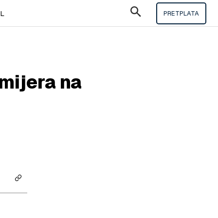
IL
PRETPLATA
emijera na