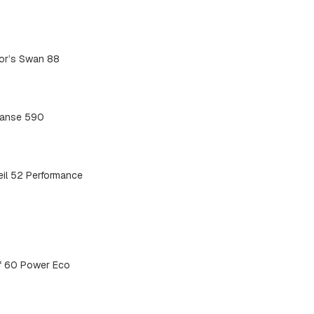
or’s Swan 88
anse 590
eil 52 Performance
f 60 Power Eco