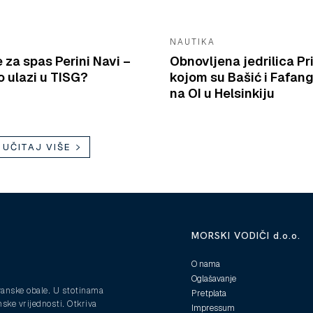
NAUTIKA
e za spas Perini Navi –
Obnovljena jedrilica Pr
 ulazi u TISG?
kojom su Bašić i Fafang
na OI u Helsinkiju
UČITAJ VIŠE
MORSKI VODIČI d.o.o.
O nama
Oglašavanje
ranske obale. U stotinama
Pretplata
nske vrijednosti. Otkriva
Impressum