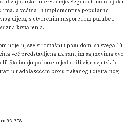
ne dizajnerske intervencije. Segment motornjaka
elima, a većina ih implementira popularne
nog dijela, s otvorenim rasporedom palube i
suzna krstarenja.
nom udjelu, sve siromašniji ponudom, sa svega 10-
cina već predstavljena na ranijim sajmovima ove
ilišta imaju po barem jedno ili više svjetskih
itati u nadolazećem broju tiskanog i digitalnog
am 90 GTS