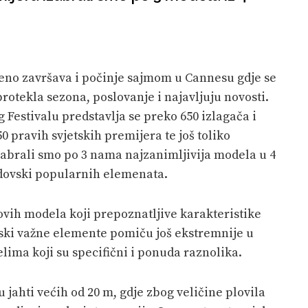
beno završava i počinje sajmom u Cannesu gdje se
rotekla sezona, poslovanje i najavljuju novosti.
Festivalu predstavlja se preko 650 izlagača i
50 pravih svjetskih premijera te još toliko
abrali smo po 3 nama najzanimljivija modela u 4
endovski popularnih elemenata.
vih modela koji prepoznatljive karakteristike
vski važne elemente pomiču još ekstremnije u
elima koji su specifični i ponuda raznolika.
jahti većih od 20 m, gdje zbog veličine plovila