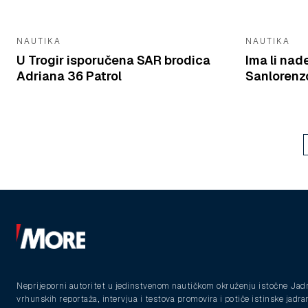
NAUTIKA
NAUTIKA
U Trogir isporučena SAR brodica
Ima li nad
Adriana 36 Patrol
Sanlorenzo
Neprijeporni autoritet u jedinstvenom nautičkom okruženju istočne Jad
vrhunskih reportaža, intervjua i testova promovira i potiče istinske jadra