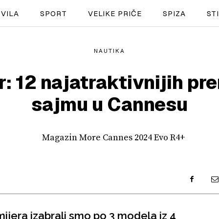
VILA
SPORT
VELIKE PRIČE
SPIZA
ST
NAUTIKA
NAUTIKA
: 12 najatraktivnijih pr
SPORT
sajmu u Cannesu
PLOVILA
PLOVIDBA
SPIZA
VELIKE PRIČE
PRETPLATA
jera izabrali smo po 3 modela iz 4
SHOP