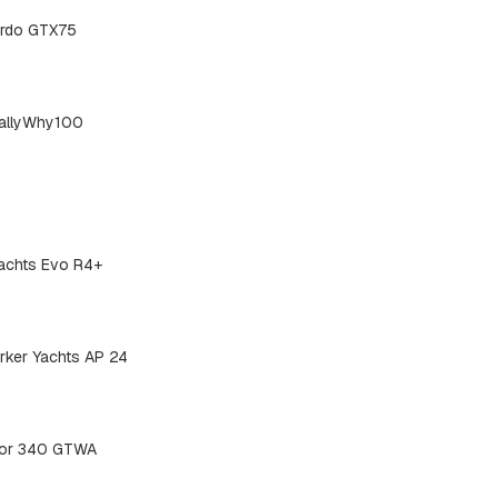
rdo GTX75
allyWhy100
achts Evo R4+
rker Yachts AP 24
or 340 GTWA