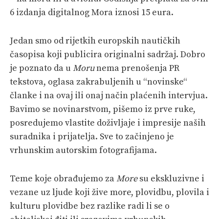
6 izdanja digitalnog Mora iznosi 15 eura.
Jedan smo od rijetkih europskih nautičkih
časopisa koji publicira originalni sadržaj. Dobro
je poznato da u
Moru
nema prenošenja PR
tekstova, oglasa zakrabuljenih u “novinske“
članke i na ovaj ili onaj način plaćenih intervjua.
Bavimo se novinarstvom, pišemo iz prve ruke,
posredujemo vlastite doživljaje i impresije naših
suradnika i prijatelja. Sve to začinjeno je
vrhunskim autorskim fotografijama.
Teme koje obrađujemo za
More
su ekskluzivne i
vezane uz ljude koji žive more, plovidbu, plovila i
kulturu plovidbe bez razlike radi li se o