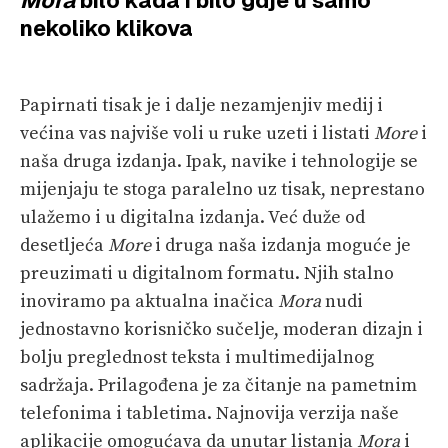
nekoliko klikova
PRETPLATA
SHOP
Papirnati tisak je i dalje nezamjenjiv medij i
većina vas najviše voli u ruke uzeti i listati
More
i
naša druga izdanja. Ipak, navike i tehnologije se
mijenjaju te stoga paralelno uz tisak, neprestano
ulažemo i u digitalna izdanja. Već duže od
desetljeća
More
i druga naša izdanja moguće je
preuzimati u digitalnom formatu. Njih stalno
inoviramo pa aktualna inačica
Mora
nudi
jednostavno korisničko sučelje, moderan dizajn i
bolju preglednost teksta i multimedijalnog
sadržaja. Prilagođena je za čitanje na pametnim
telefonima i tabletima. Najnovija verzija naše
aplikacije omogućava da unutar listanja
Mora
i