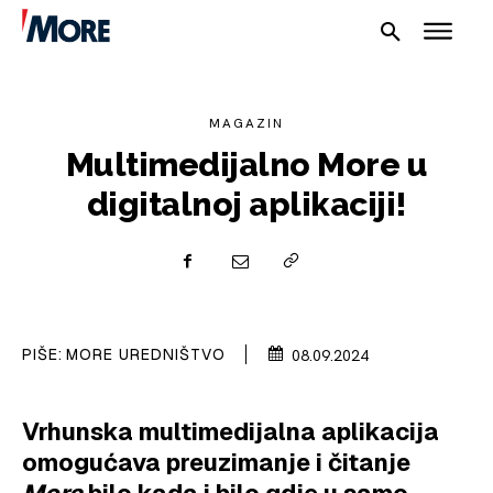
MAGAZIN
Multimedijalno More u
digitalnoj aplikaciji!
NAUTIKA
SPORT
PLOVILA
PIŠE:
MORE UREDNIŠTVO
08.09.2024
PLOVIDBA
Vrhunska multimedijalna aplikacija
SPIZA
omogućava preuzimanje i čitanje
VELIKE PRIČE
Mora
bilo kada i bilo gdje u samo