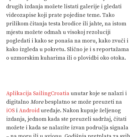
drugih izdanja možete listati galerije i gledati
videozapise koji prate pojedine teme. Tako
prilikom čitanja testa brodice ili jahte, na istom
mjestu možete odmah u visokoj rezoluciji
pogledati i kako se ponaša na moru, kako zvuči i
kako izgleda u pokretu. Slično je i s reportažama
o uzmorskim kuharima ili o plovidbi oko otoka.
Aplikacija SailingCroatia
unutar koje se nalazi i
digitalno
More
besplatno se može preuzeti na
iOS
i
Android
uređaje. Nakon kupnje željenog
izdanja, jednom kada ste preuzeli sadržaj, čitati
možete i kada se nalazite izvan područja signala
– na moru ili u avionu. Godišnja pretplata za svih