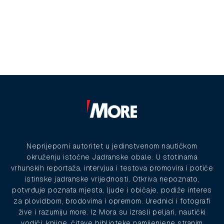
Neprijeporni autoritet u jedinstvenom nautičkom
okruženju istočne Jadranske obale. U stotinama
vrhunskih reportaža, intervjua i testova promovira i potiče
istinske jadranske vrijednosti. Otkriva nepoznato,
potvrđuje poznata mjesta, ljude i običaje, podiže interes
za plovidbom, brodovima i opremom. Urednici i fotografi
žive i razumiju more. Iz Mora su izrasli peljari, nautički
vodiči, knjige, čitave biblioteke namijenjene stranim