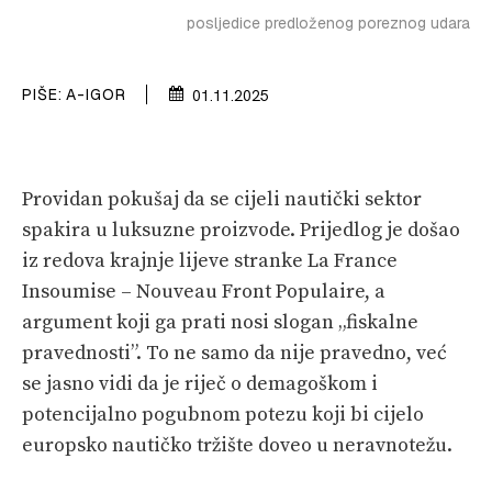
posljedice predloženog poreznog udara
VELIKE PRIČE
PRETPLATA
PIŠE:
A-IGOR
01.11.2025
SHOP
Providan pokušaj da se cijeli nautički sektor
spakira u luksuzne proizvode. Prijedlog je došao
iz redova krajnje lijeve stranke La France
Insoumise – Nouveau Front Populaire, a
argument koji ga prati nosi slogan „fiskalne
pravednosti”. To ne samo da nije pravedno, već
se jasno vidi da je riječ o demagoškom i
potencijalno pogubnom potezu koji bi cijelo
europsko nautičko tržište doveo u neravnotežu.