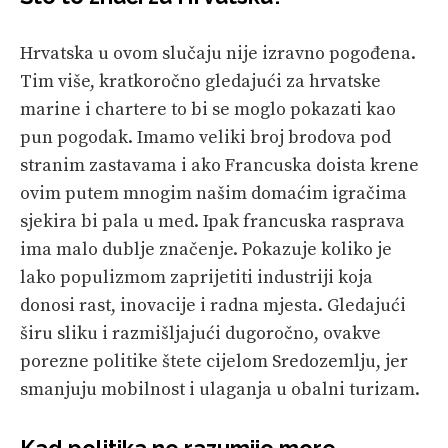
Hrvatska u ovom slučaju nije izravno pogođena.
Tim više, kratkoročno gledajući za hrvatske
marine i chartere to bi se moglo pokazati kao
pun pogodak. Imamo veliki broj brodova pod
stranim zastavama i ako Francuska doista krene
ovim putem mnogim našim domaćim igračima
sjekira bi pala u med. Ipak francuska rasprava
ima malo dublje značenje. Pokazuje koliko je
lako populizmom zaprijetiti industriji koja
donosi rast, inovacije i radna mjesta. Gledajući
širu sliku i razmišljajući dugoročno, ovakve
porezne politike štete cijelom Sredozemlju, jer
smanjuju mobilnost i ulaganja u obalni turizam.
Kad politika ne razumije more