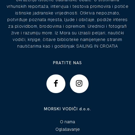
vrhunskih reportaža, intervjua i testova promovira i potiče
istinske jadranske vrijednosti. Otkriva nepoznato,
potvrđuje poznata mjesta, ljude i običaje, podiže interes
za plovidbom, brodovima i opremom. Urednici i fotografi
žive i razumiju more. Iz Mora su izrasli peljari, nautički
vodiči, knjige, čitave biblioteke namijenjene stranim
nautičarima kao i godišnjak SAILING IN CROATIA
PRATITE NAS
MORSKI VODIČI d.o.o.
O nama
Oglašavanje