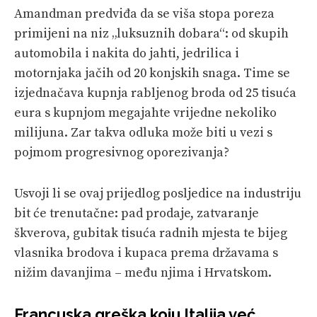
Amandman predviđa da se viša stopa poreza
primijeni na niz „luksuznih dobara“: od skupih
automobila i nakita do jahti, jedrilica i
motornjaka jačih od 20 konjskih snaga. Time se
izjednačava kupnja rabljenog broda od 25 tisuća
eura s kupnjom megajahte vrijedne nekoliko
milijuna. Zar takva odluka može biti u vezi s
pojmom progresivnog oporezivanja?
Usvoji li se ovaj prijedlog posljedice na industriju
bit će trenutačne: pad prodaje, zatvaranje
škverova, gubitak tisuća radnih mjesta te bijeg
vlasnika brodova i kupaca prema državama s
nižim davanjima – među njima i Hrvatskom.
Francuska greška koju Italija već