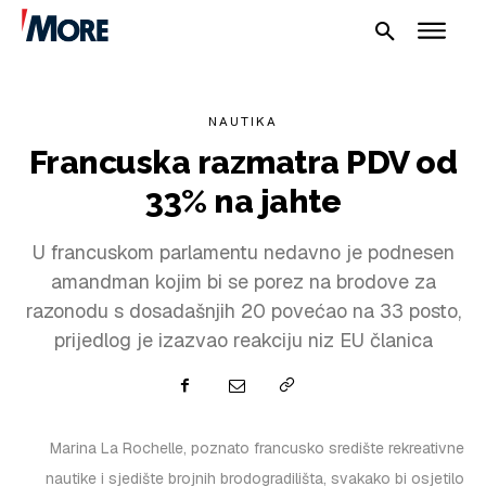
NAUTIKA
Francuska razmatra PDV od
33% na jahte
U francuskom parlamentu nedavno je podnesen
amandman kojim bi se porez na brodove za
NAUTIKA
razonodu s dosadašnjih 20 povećao na 33 posto,
SPORT
prijedlog je izazvao reakciju niz EU članica
PLOVILA
PLOVIDBA
Marina La Rochelle, poznato francusko središte rekreativne
nautike i sjedište brojnih brodogradilišta, svakako bi osjetilo
SPIZA