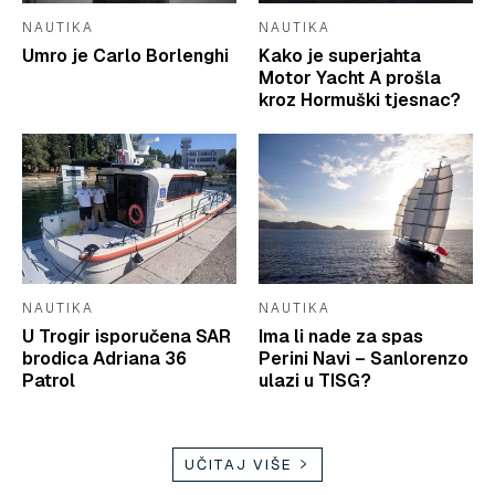
NAUTIKA
NAUTIKA
Umro je Carlo Borlenghi
Kako je superjahta
Motor Yacht A prošla
kroz Hormuški tjesnac?
NAUTIKA
NAUTIKA
U Trogir isporučena SAR
Ima li nade za spas
brodica Adriana 36
Perini Navi – Sanlorenzo
Patrol
ulazi u TISG?
UČITAJ VIŠE