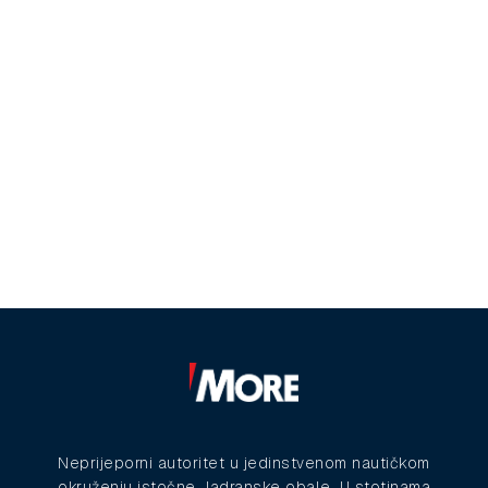
Neprijeporni autoritet u jedinstvenom nautičkom
okruženju istočne Jadranske obale. U stotinama