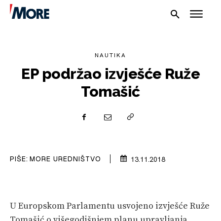
NAUTIKA
EP podržao izvješće Ruže
Tomašić
NAUTIKA
SPORT
PLOVILA
PIŠE:
MORE UREDNIŠTVO
13.11.2018
PLOVIDBA
SPIZA
VELIKE PRIČE
U Europskom Parlamentu usvojeno izvješće Ruže
Tomašić o višegodišnjem planu upravljanja