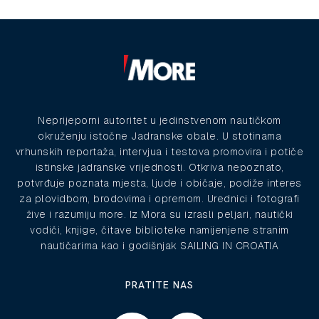
Neprijeporni autoritet u jedinstvenom nautičkom
okruženju istočne Jadranske obale. U stotinama
vrhunskih reportaža, intervjua i testova promovira i potiče
istinske jadranske vrijednosti. Otkriva nepoznato,
potvrđuje poznata mjesta, ljude i običaje, podiže interes
za plovidbom, brodovima i opremom. Urednici i fotografi
žive i razumiju more. Iz Mora su izrasli peljari, nautički
vodiči, knjige, čitave biblioteke namijenjene stranim
nautičarima kao i godišnjak SAILING IN CROATIA
PRATITE NAS