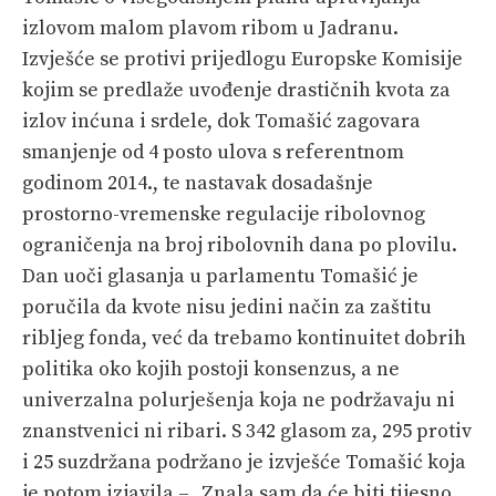
PRETPLATA
izlovom malom plavom ribom u Jadranu.
Izvješće se protivi prijedlogu Europske Komisije
SHOP
kojim se predlaže uvođenje drastičnih kvota za
izlov inćuna i srdele, dok Tomašić zagovara
smanjenje od 4 posto ulova s referentnom
godinom 2014., te nastavak dosadašnje
prostorno-vremenske regulacije ribolovnog
ograničenja na broj ribolovnih dana po plovilu.
Dan uoči glasanja u parlamentu Tomašić je
poručila da kvote nisu jedini način za zaštitu
ribljeg fonda, već da trebamo kontinuitet dobrih
politika oko kojih postoji konsenzus, a ne
univerzalna polurješenja koja ne podržavaju ni
znanstvenici ni ribari. S 342 glasom za, 295 protiv
i 25 suzdržana podržano je izvješće Tomašić koja
je potom izjavila – „Znala sam da će biti tijesno,