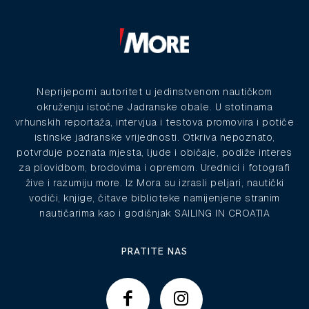
Neprijeporni autoritet u jedinstvenom nautičkom
okruženju istočne Jadranske obale. U stotinama
vrhunskih reportaža, intervjua i testova promovira i potiče
istinske jadranske vrijednosti. Otkriva nepoznato,
potvrđuje poznata mjesta, ljude i običaje, podiže interes
za plovidbom, brodovima i opremom. Urednici i fotografi
žive i razumiju more. Iz Mora su izrasli peljari, nautički
vodiči, knjige, čitave biblioteke namijenjene stranim
nautičarima kao i godišnjak SAILING IN CROATIA
PRATITE NAS