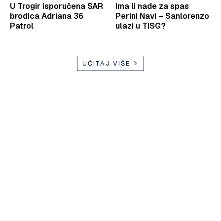
U Trogir isporučena SAR
Ima li nade za spas
brodica Adriana 36
Perini Navi – Sanlorenzo
Patrol
ulazi u TISG?
UČITAJ VIŠE