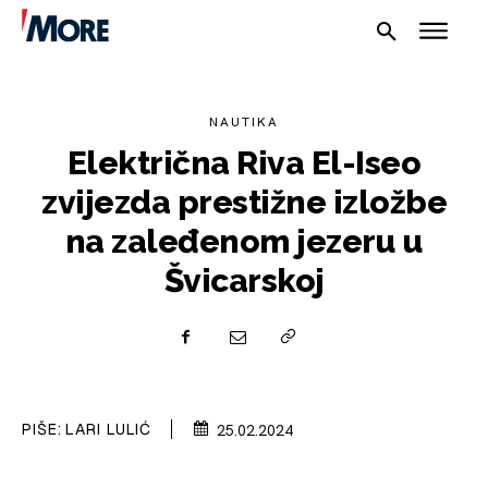
NAUTIKA
Električna Riva El-Iseo
zvijezda prestižne izložbe
NAUTIKA
na zaleđenom jezeru u
SPORT
Švicarskoj
PLOVILA
PLOVIDBA
SPIZA
PIŠE:
LARI LULIĆ
25.02.2024
VELIKE PRIČE