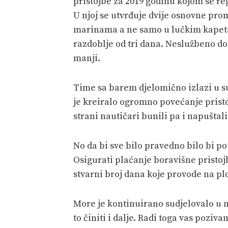
pristojbe za 2019 godinu kojom se reg
U njoj se utvrđuje dvije osnovne pro
marinama a ne samo u lučkim kapeta
razdoblje od tri dana. Neslužbeno doz
manji.
Time sa barem djelomično izlazi u s
je kreiralo ogromno povećanje pristo
strani nautičari bunili pa i napuštal
No da bi sve bilo pravedno bilo bi po
Osigurati plaćanje boravišne pristoj
stvarni broj dana koje provode na plo
More je kontinuirano sudjelovalo u
to činiti i dalje. Radi toga vas poziv