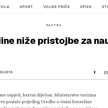
VILA
SPORT
VELIKE PRIČE
SPIZA
ST
NAUTIKA
NAUTIKA
ne niže pristojbe za na
SPORT
PLOVILA
PLOVIDBA
.06.2018
SPIZA
VELIKE PRIČE
emo uspjeti, barem dijelom. Ministarstvo turizma
PRETPLATA
avu poslalo prijedlog Uredbe o visini boravišne
SHOP