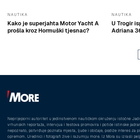
NAUTIKA
NAUTIKA
Kako je superjahta Motor Yacht A
U Trogir 
prošla kroz Hormuški tjesnac?
Adriana 36
Neprijeporni autoritet u jedinstvenom nautičkom okruženju istočne Jad
vrhunskih reportaža, intervjua i testova promovira i potiče istinske jadra
nepoznato, potvrđuje poznata mjesta, ljude i običaje, podiže interes za 
opremom. Urednici i fotografi žive i razumiju more. Iz Mora su izrasli pelja