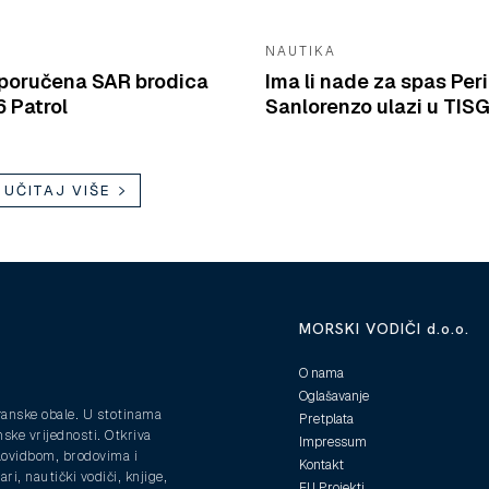
NAUTIKA
isporučena SAR brodica
Ima li nade za spas Peri
 Patrol
Sanlorenzo ulazi u TIS
UČITAJ VIŠE
MORSKI VODIČI d.o.o.
O nama
Oglašavanje
ranske obale. U stotinama
Pretplata
nske vrijednosti. Otkriva
Impressum
plovidbom, brodovima i
Kontakt
ri, nautički vodiči, knjige,
EU Projekti