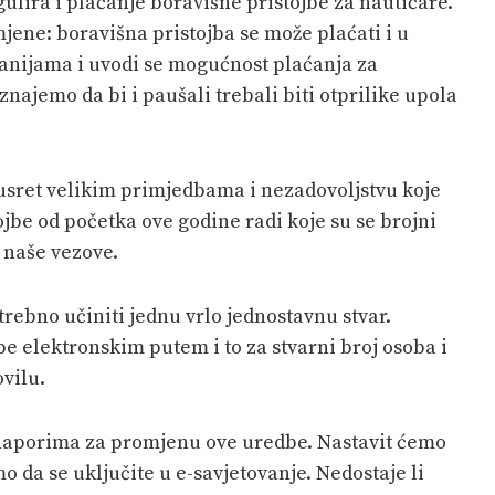
ulira i plaćanje boravišne pristojbe za nautičare.
mjene: boravišna pristojba se može plaćati i u
nijama i uvodi se mogućnost plaćanja za
najemo da bi i paušali trebali biti otprilike upola
usret velikim primjedbama i nezadovoljstvu koje
jbe od početka ove godine radi koje su se brojni
i naše vezove.
trebno učiniti jednu vrlo jednostavnu stvar.
be elektronskim putem i to za stvarni broj osoba i
vilu.
 naporima za promjenu ove uredbe. Nastavit ćemo
amo da se uključite u e-savjetovanje. Nedostaje li