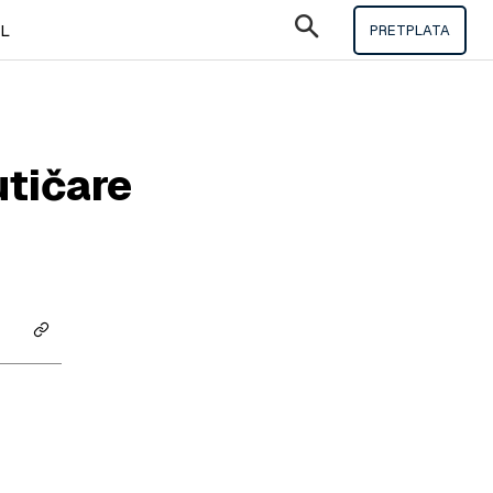
IL
PRETPLATA
utičare