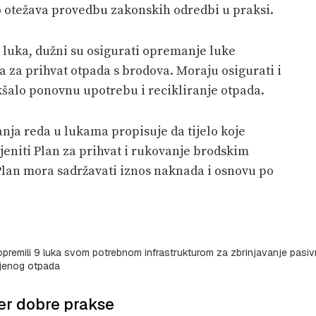
o otežava provedbu zakonskih odredbi u praksi.
luka, dužni su osigurati opremanje luke
a prihvat otpada s brodova. Moraju osigurati i
kšalo ponovnu upotrebu i recikliranje otpada.
anja reda u lukama propisuje da tijelo koje
jeniti Plan za prihvat i rukovanje brodskim
Plan mora sadržavati iznos naknada i osnovu po
opremili 9 luka svom potrebnom infrastrukturom za zbrinjavanje pasi
ljenog otpada
jer dobre prakse