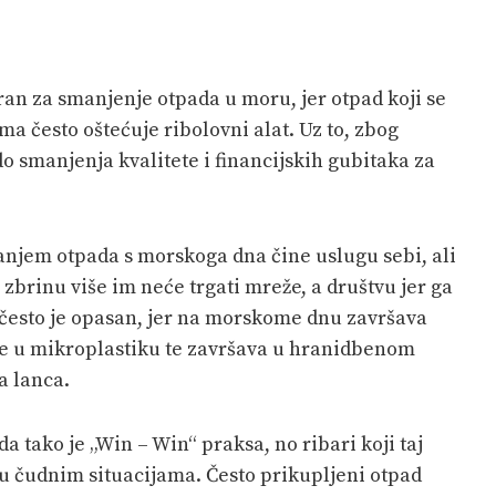
iran za smanjenje otpada u moru, jer otpad koji se
 često oštećuje ribolovni alat. Uz to, zbog
do smanjenja kvalitete i financijskih gubitaka za
anjem otpada s morskoga dna čine uslugu sebi, ali
 i zbrinu više im neće trgati mreže, a društvu jer ga
 često je opasan, jer na morskome dnu završava
 se u mikroplastiku te završava u hranidbenom
a lanca.
 tako je „Win – Win“ praksa, no ribari koji taj
 u čudnim situacijama. Često prikupljeni otpad