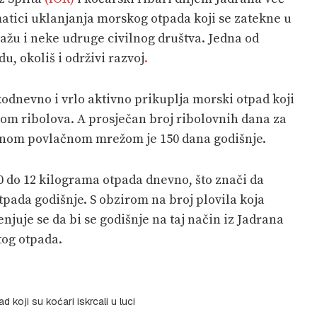
atici uklanjanja morskog otpada koji se zatekne u
žu i neke udruge civilnog društva. Jedna od
u, okoliš i održivi razvoj
.
kodnevno i vrlo aktivno prikuplja morski otpad koji
om ribolova. A prosječan broj ribolovnih dana za
nenom povlačnom mrežom je 150 dana godišnje.
10 do 12 kilograma otpada dnevno, što znači da
tpada godišnje. S obzirom na broj plovila koja
njuje se da bi se godišnje na taj način iz Jadrana
tog otpada.
d koji su koćari iskrcali u luci