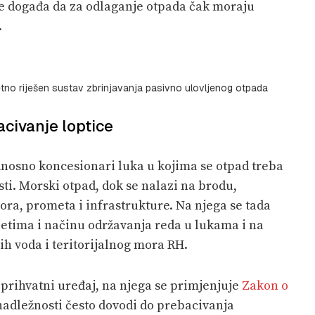
se događa da za odlaganje otpada čak moraju
.
tetno riješen sustav zbrinjavanja pasivno ulovljenog otpada
acivanje loptice
dnosno koncesionari luka u kojima se otpad treba
sti. Morski otpad, dok se nalazi na brodu,
ora, prometa i infrastrukture. Na njega se tada
jetima i načinu održavanja reda u lukama i na
h voda i teritorijalnog mora RH.
 prihvatni uređaj, na njega se primjenjuje
Zakon o
 nadležnosti često dovodi do prebacivanja