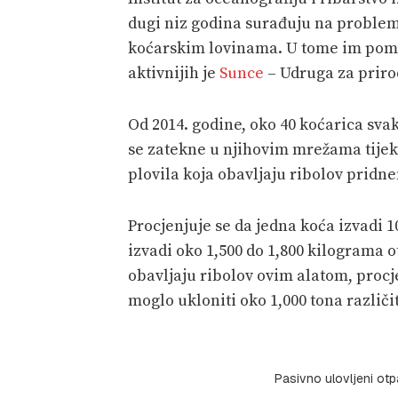
dugi niz godina surađuju na problem
koćarskim lovinama. U tome im poma
aktivnijih je
Sunce
– Udruga za prirod
Od 2014. godine, oko 40 koćarica sva
se zatekne u njihovim mrežama tijek
plovila koja obavljaju ribolov prid
Procjenjuje se da jedna koća izvadi 
izvadi oko 1,500 do 1,800 kilograma o
obavljaju ribolov ovim alatom, procje
moglo ukloniti oko 1,000 tona različi
Pasivno ulovljeni otpa