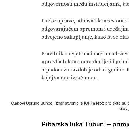
odgovornosti među institucijama, št
Lučke uprave, odnosno koncesionari 
odgovarajućom opremom i uređajima z
odvojeno sakupljanje, kako bi se ola
Pravilnik o uvjetima i načinu održav
upravlja lukom mora donijeti i primi
otpadom za razdoblje od tri godine. 
kojoj su one izračunate.
Članovi Udruge Sunce i znanstvenici s IOR-a kroz projekte su 
ulov
Ribarska luka Tribunj – prim