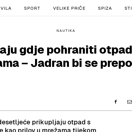
VILA
SPORT
VELIKE PRIČE
SPIZA
ST
NAUTIKA
NAUTIKA
maju gdje pohraniti otpad
SPORT
ma – Jadran bi se prepo
PLOVILA
PLOVIDBA
SPIZA
VELIKE PRIČE
PRETPLATA
desetljeće prikupljaju otpad s
e kao prilov u mrežama tijekom
SHOP