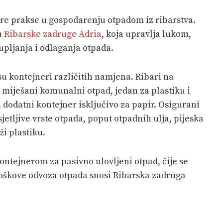
bre prakse u gospodarenju otpadom iz ribarstva.
u
Ribarske zadruge Adria
, koja upravlja lukom,
upljanja i odlaganja otpada.
su kontejneri različitih namjena. Ribari na
 miješani komunalni otpad, jedan za plastiku i
 i dodatni kontejner isključivo za papir. Osigurani
jetljive vrste otpada, poput otpadnih ulja, pijeska
ži plastiku.
kontejnerom za pasivno ulovljeni otpad, čije se
oškove odvoza otpada snosi Ribarska zadruga