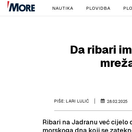
NAUTIKA
PLOVIDBA
PLO
Da ribari i
mreža
PIŠE:
LARI LULIĆ
28.02.2025
Ribari na Jadranu već cijelo 
morskoga dna koji se zatekn