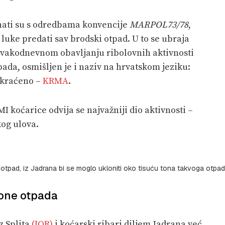
nati su s odredbama konvencije
MARPOL73/78
,
 luke predati sav brodski otpad. U to se ubraja
 svakodnevnom obavljanju ribolovnih aktivnosti
pada, osmišljen je i naziv na hrvatskom jeziku:
 skraćeno –
KRMA
.
I koćarice odvija se najvažniji dio aktivnosti –
kog ulova.
ni otpad, iz Jadrana bi se moglo ukloniti oko tisuću tona takvoga otpa
tone otpada
iz Splita
(IOR)
i koćarski ribari diljem Jadrana već