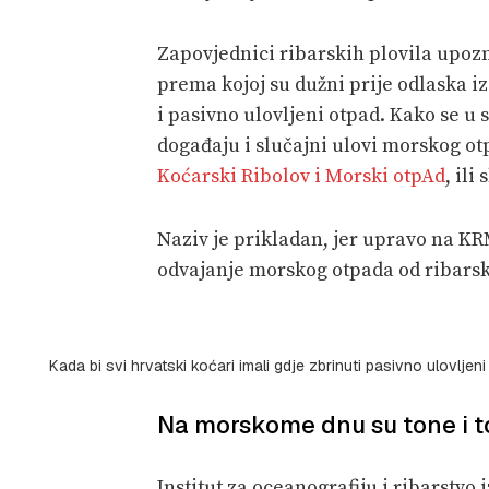
Zapovjednici ribarskih plovila upoz
prema kojoj su dužni prije odlaska iz
i pasivno ulovljeni otpad. Kako se u
događaju i slučajni ulovi morskog ot
Koćarski Ribolov i Morski otpAd
, ili
Naziv je prikladan, jer upravo na KRM
odvajanje morskog otpada od ribars
Kada bi svi hrvatski koćari imali gdje zbrinuti pasivno ulovlje
Na morskome dnu su tone i 
Institut za oceanografiju i ribarstvo 