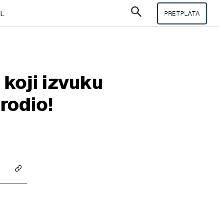
IL
PRETPLATA
 koji izvuku
rodio!