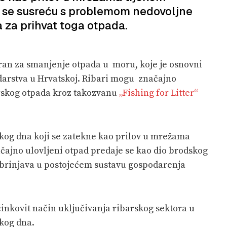
o se susreću s problemom nedovoljne
 za prihvat toga otpada.
iran za smanjenje otpada u moru, koje je osnovni
darstva u Hrvatskoj. Ribari mogu značajno
orskog otpada kroz takozvanu
„Fishing for Litter“
skog dna koji se zatekne kao prilov u mrežama
čajno ulovljeni otpad predaje se kao dio brodskog
zbrinjava u postojećem sustavu gospodarenja
činkovit način uključivanja ribarskog sektora u
kog dna.