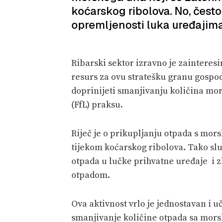
koćarskog ribolova. No, čest
opremljenosti luka uređajima
Ribarski sektor izravno je zainteres
resurs za ovu stratešku granu gospo
doprinijeti smanjivanju količina m
(FfL) praksu.
Riječ je o prikupljanju otpada s mor
tijekom koćarskog ribolova. Tako slu
otpada u lučke prihvatne uređaje i 
otpadom.
Ova aktivnost vrlo je jednostavan i u
smanjivanje količine otpada sa mors