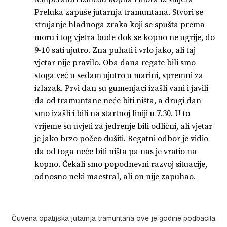
Preluka zapuše jutarnja tramuntana. Stvori se
strujanje hladnoga zraka koji se spušta prema
moru i tog vjetra bude dok se kopno ne ugrije, do
9-10 sati ujutro. Zna puhati i vrlo jako, ali taj
vjetar nije pravilo. Oba dana regate bili smo
stoga već u sedam ujutro u marini, spremni za
izlazak. Prvi dan su gumenjaci izašli vani i javili
da od tramuntane neće biti ništa, a drugi dan
smo izašli i bili na startnoj liniji u 7.30. U to
vrijeme su uvjeti za jedrenje bili odlični, ali vjetar
je jako brzo počeo dušiti. Regatni odbor je vidio
da od toga neće biti ništa pa nas je vratio na
kopno. Čekali smo popodnevni razvoj situacije,
odnosno neki maestral, ali on nije zapuhao.
Čuvena opatijska jutarnja tramuntana ove je godine podbacila