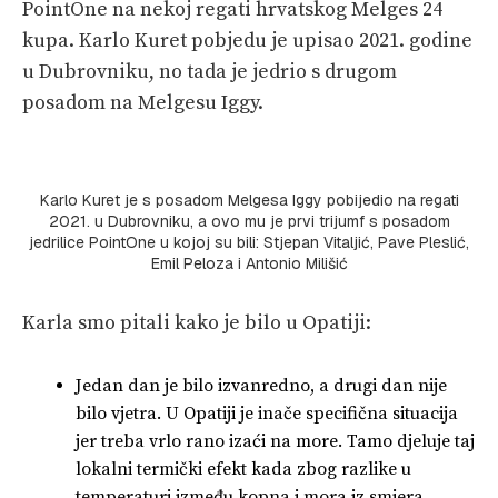
PointOne na nekoj regati hrvatskog Melges 24
kupa. Karlo Kuret pobjedu je upisao 2021. godine
u Dubrovniku, no tada je jedrio s drugom
posadom na Melgesu Iggy.
Karlo Kuret je s posadom Melgesa Iggy pobijedio na regati
2021. u Dubrovniku, a ovo mu je prvi trijumf s posadom
jedrilice PointOne u kojoj su bili: Stjepan Vitaljić, Pave Pleslić,
Emil Peloza i Antonio Milišić
Karla smo pitali kako je bilo u Opatiji:
Jedan dan je bilo izvanredno, a drugi dan nije
bilo vjetra. U Opatiji je inače specifična situacija
jer treba vrlo rano izaći na more. Tamo djeluje taj
lokalni termički efekt kada zbog razlike u
temperaturi između kopna i mora iz smjera