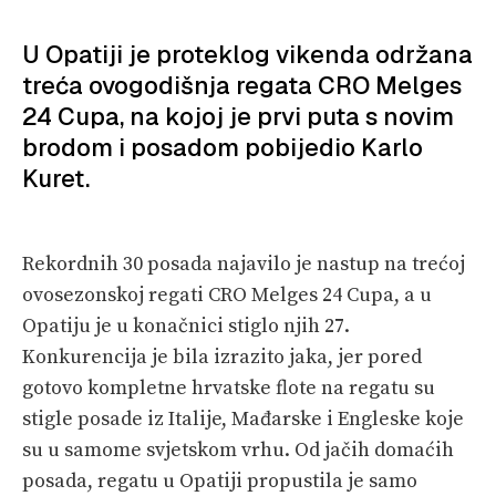
SPIZA
VELIKE PRIČE
U Opatiji je proteklog vikenda održana
treća ovogodišnja regata CRO Melges
PRETPLATA
24 Cupa, na kojoj je prvi puta s novim
brodom i posadom pobijedio Karlo
SHOP
Kuret.
Rekordnih 30 posada najavilo je nastup na trećoj
ovosezonskoj regati CRO Melges 24 Cupa, a u
Opatiju je u konačnici stiglo njih 27.
Konkurencija je bila izrazito jaka, jer pored
gotovo kompletne hrvatske flote na regatu su
stigle posade iz Italije, Mađarske i Engleske koje
su u samome svjetskom vrhu. Od jačih domaćih
posada, regatu u Opatiji propustila je samo