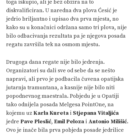
toga iskupio, ali je bez obzira na to
diskvalificiran. U naredna dva plova Ćesić je
jedrio briljantno i upisao dva prva mjesta, no
kako su u konačnici održana samo tri plova, nije
bilo odbacivanja rezultata pa je njegova posada
regatu završila tek na osmom mjestu.
Drugoga dana regate nije bilo jedrenja.
Organizatori su dali sve od sebe da se nešto
napravi, ali prvo je podbacila čuvena opatijska
jutarnja tramuntana, a kasnije nije bilo niti
popodnevnog maestrala. Pobjedu je u Opatiji
tako odnijela posada Melgesa PointOne, na
kojemu uz
Karla Kureta
i
Stjepana Vitaljića
jedre
Pave Pleslić
,
Emil Peloza
i
Antonio Milišić
.
Ovo je inače bila prva pobjeda posade jedrilice