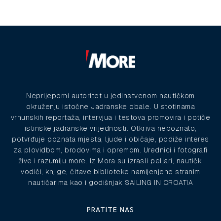
Neprijeporni autoritet u jedinstvenom nautičkom
okruženju istočne Jadranske obale. U stotinama
vrhunskih reportaža, intervjua i testova promovira i potiče
istinske jadranske vrijednosti. Otkriva nepoznato,
potvrđuje poznata mjesta, ljude i običaje, podiže interes
za plovidbom, brodovima i opremom. Urednici i fotografi
žive i razumiju more. Iz Mora su izrasli peljari, nautički
vodiči, knjige, čitave biblioteke namijenjene stranim
nautičarima kao i godišnjak SAILING IN CROATIA
PRATITE NAS