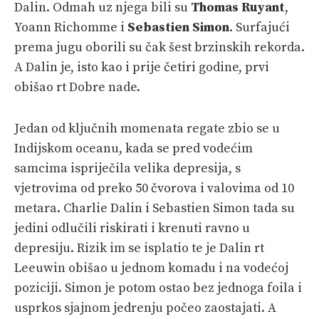
Dalin. Odmah uz njega bili su
Thomas Ruyant
,
Yoann Richomme i
Sebastien Simon
. Surfajući
prema jugu oborili su čak šest brzinskih rekorda.
A Dalin je, isto kao i prije četiri godine, prvi
obišao rt Dobre nade.
Jedan od ključnih momenata regate zbio se u
Indijskom oceanu, kada se pred vodećim
samcima ispriječila velika depresija, s
vjetrovima od preko 50 čvorova i valovima od 10
metara. Charlie Dalin i Sebastien Simon tada su
jedini odlučili riskirati i krenuti ravno u
depresiju. Rizik im se isplatio te je Dalin rt
Leeuwin obišao u jednom komadu i na vodećoj
poziciji. Simon je potom ostao bez jednoga foila i
usprkos sjajnom jedrenju počeo zaostajati. A