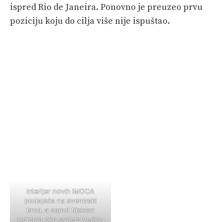
ispred Rio de Janeira. Ponovno je preuzeo prvu
poziciju koju do cilja više nije ispuštao.
Interijer novih IMOCA
podsjeća na svemirski
brod, a samci tijekom
jedrenja oko svijeta većinu