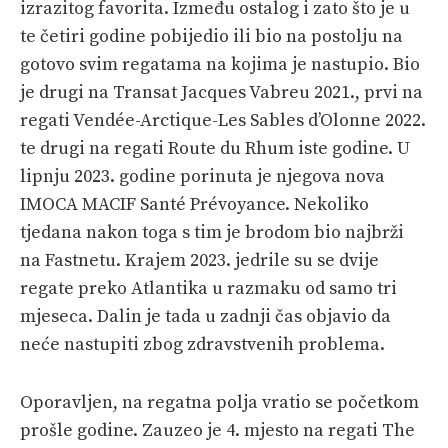
izrazitog favorita. Između ostalog i zato što je u
te četiri godine pobijedio ili bio na postolju na
gotovo svim regatama na kojima je nastupio. Bio
je drugi na Transat Jacques Vabreu 2021., prvi na
regati Vendée-Arctique-Les Sables d’Olonne 2022.
te drugi na regati Route du Rhum iste godine. U
lipnju 2023. godine porinuta je njegova nova
IMOCA MACIF Santé Prévoyance. Nekoliko
tjedana nakon toga s tim je brodom bio najbrži
na Fastnetu. Krajem 2023. jedrile su se dvije
regate preko Atlantika u razmaku od samo tri
mjeseca. Dalin je tada u zadnji čas objavio da
neće nastupiti zbog zdravstvenih problema.
Oporavljen, na regatna polja vratio se početkom
prošle godine. Zauzeo je 4. mjesto na regati The