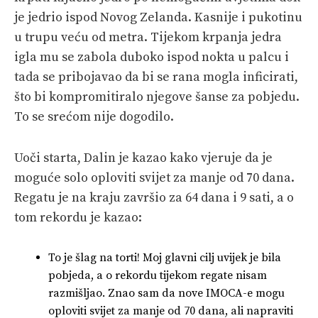
je jedrio ispod Novog Zelanda. Kasnije i pukotinu
u trupu veću od metra. Tijekom krpanja jedra
igla mu se zabola duboko ispod nokta u palcu i
tada se pribojavao da bi se rana mogla inficirati,
što bi kompromitiralo njegove šanse za pobjedu.
To se srećom nije dogodilo.
Uoči starta, Dalin je kazao kako vjeruje da je
moguće solo oploviti svijet za manje od 70 dana.
Regatu je na kraju završio za 64 dana i 9 sati, a o
tom rekordu je kazao:
To je šlag na torti! Moj glavni cilj uvijek je bila
pobjeda, a o rekordu tijekom regate nisam
razmišljao. Znao sam da nove IMOCA-e mogu
oploviti svijet za manje od 70 dana, ali napraviti