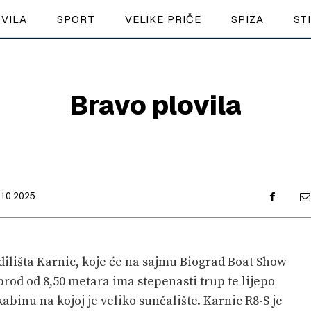
VILA
SPORT
VELIKE PRIČE
SPIZA
ST
NAUTIKA
Bravo plovila
SPORT
PLOVILA
PLOVIDBA
.10.2025
SPIZA
VELIKE PRIČE
dilišta Karnic, koje će na sajmu Biograd Boat Show
PRETPLATA
 brod od 8,50 metara ima stepenasti trup te lijepo
binu na kojoj je veliko sunčalište. Karnic R8-S je
SHOP