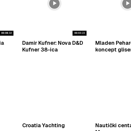
00:08:32
00:03:22
ia
Damir Kufner: Nova D&D
Mladen Pehar
Kufner 38-ica
koncept glise
Croatia Yachting
Nautički centa