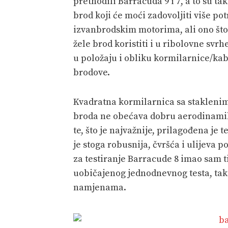
prethodili Barracuda 9 i 7, a to su ta
brod koji će moći zadovoljiti više pot
izvanbrodskim motorima, ali ono što 
žele brod koristiti i u ribolovne sv
u položaju i obliku kormilarnice/ka
brodove.
Kvadratna kormilarnica sa stakleni
broda ne obećava dobru aerodinamiku
te, što je najvažnije, prilagođena je
je stoga robusnija, čvršća i ulijeva p
za testiranje Barracude 8 imao sam ti
uobičajenog jednodnevnog testa, tako
namjenama.