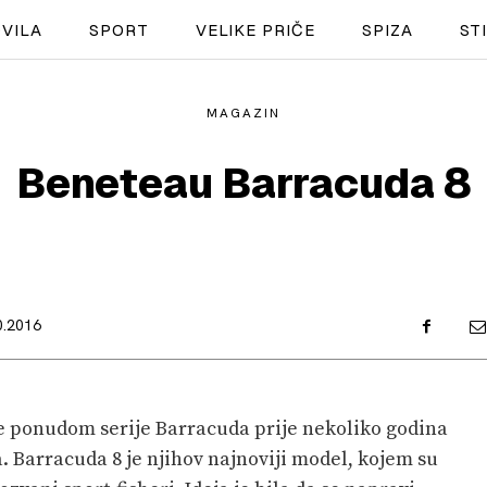
VILA
SPORT
VELIKE PRIČE
SPIZA
ST
MAGAZIN
NAUTIKA
Beneteau Barracuda 8
SPORT
PLOVILA
PLOVIDBA
0.2016
SPIZA
VELIKE PRIČE
e ponudom serije Barracuda prije nekoliko godina
PRETPLATA
a. Barracuda 8 je njihov najnoviji model, kojem su
SHOP