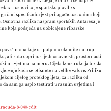
kozvani sport-fisheri. Ideja je bila da se napravi
reba: u osnovi to je sportsko plovilo s
ga čini specifičnim jest prilagođenost onima koji
rhe. Osnovna razlika naspram sportskih Antaresa je
bine koja podsjeća na uobičajene ribarske
m površinama koje su potpuno okomite na trup
, ali zato doprinosi jednostavnosti, prostornosti
 teškim uvjetima na moru. Cijela konstrukcija broda
ovjerenje kada se otisnete na velike valove. Priliku
jekom cijelog proteklog ljeta, za razliku od
 da sam ga uspio testirati u raznim uvjetima i