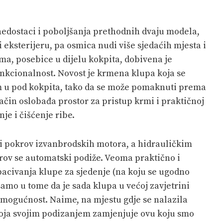
edostaci i poboljšanja prethodnih dvaju modela,
 i eksterijeru, pa osmica nudi više sjedaćih mjesta i
ma, posebice u dijelu kokpita, dobivena je
unkcionalnost. Novost je krmena klupa koja se
 u pod kokpita, tako da se može pomaknuti prema
ačin oslobađa prostor za pristup krmi i praktičnoj
je i čišćenje ribe.
 i pokrov izvanbrodskih motora, a hidrauličkim
ov se automatski podiže. Veoma praktično i
bacivanja klupe za sjedenje (na koju se ugodno
 samo u tome da je sada klupa u većoj zavjetrini
 mogućnost. Naime, na mjestu gdje se nalazila
 koja svojim podizanjem zamjenjuje ovu koju smo