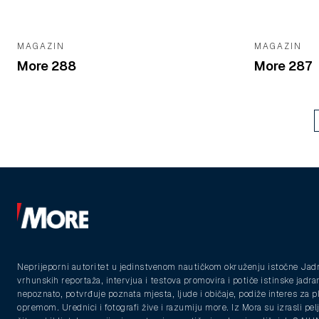
MAGAZIN
MAGAZIN
More 288
More 287
Neprijeporni autoritet u jedinstvenom nautičkom okruženju istočne Jad
vrhunskih reportaža, intervjua i testova promovira i potiče istinske jadra
nepoznato, potvrđuje poznata mjesta, ljude i običaje, podiže interes za 
opremom. Urednici i fotografi žive i razumiju more. Iz Mora su izrasli pelja