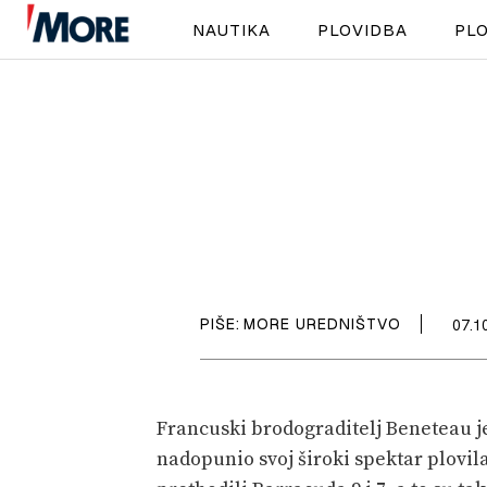
NAUTIKA
PLOVIDBA
PLO
PIŠE:
MORE UREDNIŠTVO
07.1
Francuski brodograditelj Beneteau j
nadopunio svoj široki spektar plovil