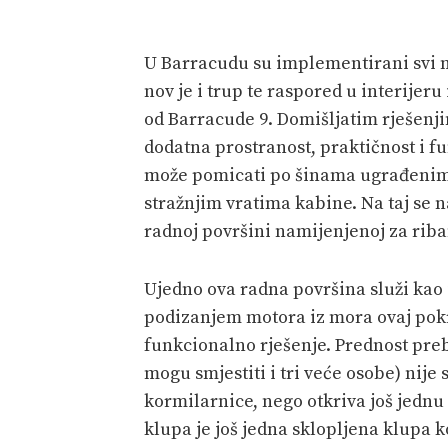
U Barracudu su implementirani svi n
nov je i trup te raspored u interijeru
od Barracude 9. Domišljatim rješenji
dodatna prostranost, praktičnost i f
može pomicati po šinama ugrađenim
stražnjim vratima kabine. Na taj se n
radnoj površini namijenjenoj za riban
Ujedno ova radna površina služi kao
podizanjem motora iz mora ovaj pokr
funkcionalno rješenje. Prednost pre
mogu smjestiti i tri veće osobe) nije
kormilarnice, nego otkriva još jednu
klupa je još jedna sklopljena klupa