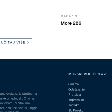
MAGAZIN
More 286
UČITAJ VIŠE
MORSKI VODIČI d.o.o.
O nama
Oglašavanje
ranske obale. U stotinama
Pretplata
nske vrijednosti. Otkriva
Impressum
plovidbom, brodovima i
Kontakt
ri, nautički vodiči, knjige,
EU Projekti