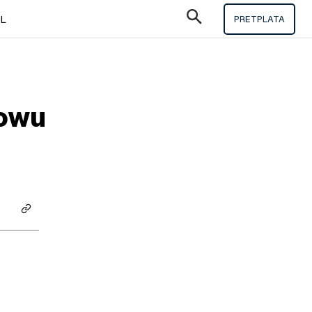
IL
PRETPLATA
howu