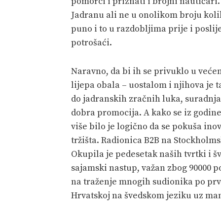
pomorci i priznati i brojni nautičari
Jadranu ali ne u onolikom broju koliko
puno i to u razdobljima prije i poslij
potrošaći.
Naravno, da bi ih se privuklo u već
lijepa obala – uostalom i njihova je
do jadranskih zračnih luka, suradnj
dobra promocija. A kako se iz godine
više bilo je logično da se pokuša ino
tržišta. Radionica B2B na Stockholm
Okupila je pedesetak naših tvrtki i š
sajamski nastup, važan zbog 90000 pos
na traženje mnogih sudionika po prvi
Hrvatskoj na švedskom jeziku uz ma