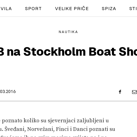
VILA
SPORT
VELIKE PRIČE
SPIZA
ST
NAUTIKA
NAUTIKA
 na Stockholm Boat S
SPORT
PLOVILA
PLOVIDBA
.03.2016
SPIZA
VELIKE PRIČE
 poznato koliko su sjevernjaci zaljubljeni u
PRETPLATA
. Šveđani, Norvežani, Finci i Danci poznati su
SHOP