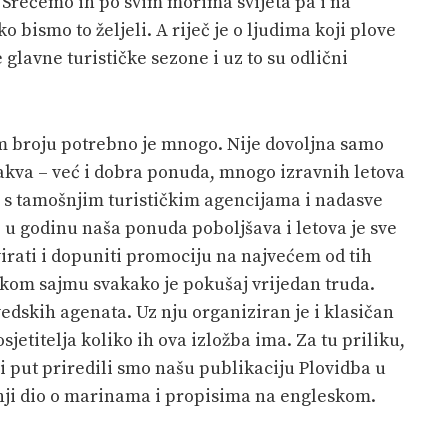
. Srećemo ih po svim morima svijeta pa i na
 bismo to željeli. A riječ je o ljudima koji plove
e glavne turističke sezone i uz to su odlični
em broju potrebno je mnogo. Nije dovoljna samo
 takva – već i dobra ponuda, mnogo izravnih letova
a s tamošnjim turističkim agencijama i nadasve
 u godinu naša ponuda poboljšava i letova je sve
virati i dopuniti promociju na najvećem od tih
skom sajmu svakako je pokušaj vrijedan truda.
vedskih agenata. Uz nju organiziran je i klasičan
jetitelja koliko ih ova izložba ima. Za tu priliku,
 put priredili smo našu publikaciju Plovidba u
nji dio o marinama i propisima na engleskom.