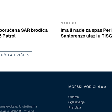
NAUTIKA
isporučena SAR brodica
Ima li nade za spas Peri
 Patrol
Sanlorenzo ulazi u TIS
UČITAJ VIŠE
MORSKI VODIČI d.o.o.
O nama
Oglašavanje
ranske obale. U stotinama
Pretplata
nske vrijednosti. Otkriva