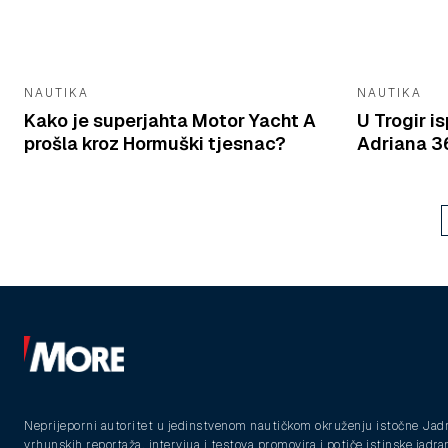
NAUTIKA
NAUTIKA
Kako je superjahta Motor Yacht A
U Trogir 
prošla kroz Hormuški tjesnac?
Adriana 36
Neprijeporni autoritet u jedinstvenom nautičkom okruženju istočne Jad
vrhunskih reportaža, intervjua i testova promovira i potiče istinske jadra