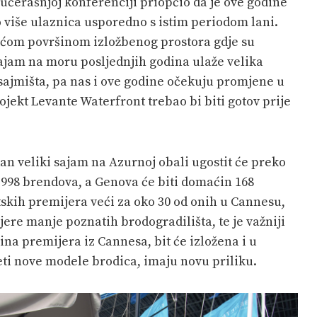
jučerašnjoj konferenciji priopćio da je ove godine
 više ulaznica usporedno s istim periodom lani.
 većom površinom izložbenog prostora gdje su
ajam na moru posljednjih godina ulaže velika
sajmišta, pa nas i ove godine očekuju promjene u
rojekt Levante Waterfront trebao bi biti gotov prije
n veliki sajam na Azurnoj obali ugostit će preko
i 998 brendova, a Genova će biti domaćin 168
etskih premijera veći za oko 30 od onih u Cannesu,
re manje poznatih brodogradilišta, te je važniji
ćina premijera iz Cannesa, bit će izložena i u
jeti nove modele brodica, imaju novu priliku.