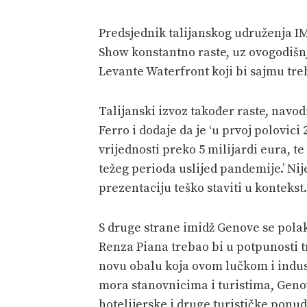
Predsjednik talijanskog udruženja I
Show konstantno raste, uz ovogodišn
Levante Waterfront koji bi sajmu tre
Talijanski izvoz također raste, navo
Ferro i dodaje da je ‘u prvoj polovici
vrijednosti preko 5 milijardi eura, t
težeg perioda uslijed pandemije.’ Ni
prezentaciju teško staviti u kontekst.
S druge strane imidž Genove se polak
Renza Piana trebao bi u potpunosti 
novu obalu koja ovom lučkom i indus
mora stanovnicima i turistima, Gen
hotelijerske i druge turističke ponud