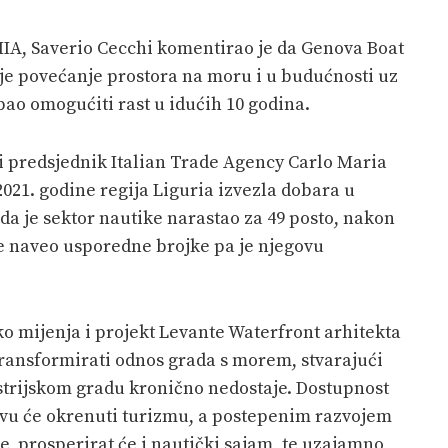
MIA, Saverio Cecchi komentirao je da Genova Boat
je povećanje prostora na moru i u budućnosti uz
bao omogućiti rast u idućih 10 godina.
di predsjednik Italian Trade Agency Carlo Maria
 2021. godine regija Liguria izvezla dobara u
e da je sektor nautike narastao za 49 posto, nakon
je naveo usporedne brojke pa je njegovu
o mijenja i projekt Levante Waterfront arhitekta
transformirati odnos grada s morem, stvarajući
trijskom gradu kronično nedostaje. Dostupnost
ovu će okrenuti turizmu, a postepenim razvojem
e, prosperirat će i nautički sajam, te uzajamno