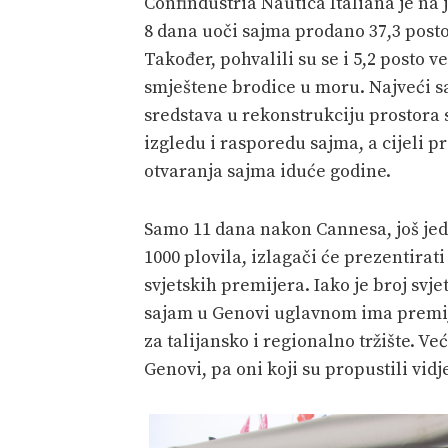
Confindustria Nautica Italiana je na 
8 dana uoči sajma prodano 37,3 posto
Također, pohvalili su se i 5,2 posto
smještene brodice u moru. Najveći s
sredstava u rekonstrukciju prostora 
izgledu i rasporedu sajma, a cijeli p
otvaranja sajma iduće godine.
Samo 11 dana nakon Cannesa, još jeda
1000 plovila, izlagači će prezentirat
svjetskih premijera. Iako je broj svj
sajam u Genovi uglavnom ima premije
za talijansko i regionalno tržište. Ve
Genovi, pa oni koji su propustili vid