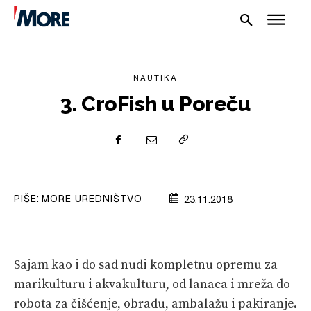
NAUTIKA
3. CroFish u Poreču
NAUTIKA
SPORT
PLOVILA
PIŠE:
MORE UREDNIŠTVO
23.11.2018
PLOVIDBA
SPIZA
Sajam kao i do sad nudi kompletnu opremu za
marikulturu i akvakulturu, od lanaca i mreža do
VELIKE PRIČE
robota za čišćenje, obradu, ambalažu i pakiranje.