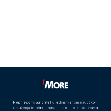
Neprijeporni autoritet u jedinstvenom nautičkom
okruženju istočne Jadranske obale. U stotinama