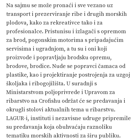
PRETPLATA
Na sajmu se može pronaći i sve vezano uz
transport i prezerviranje ribe i drugih morskih
SHOP
plodova, kako za rekreativce tako i za
profesionalce. Pristunisu i izlagači s opremom
za brod, pogonskim motorima s pripadajućim
servisima i ugradnjom, a tu su i oni koji
proizvode i popravljaju brodsku opremu,
brodove, brodice. Nude se popravci čamaca od
plastike, kao i projektiranje postrojenja za uzgoj
školjaka i ribogojilišta. U suradnji s
Ministarstvom poljoprivrede i Upravom za
ribarstvo na Crofishu održat će se predavanja i
okrugli stolovi aktualnih tema u ribarstvu.
LAGUR-i, instituti i nezavisne udruge pripremile
su predavanja koja obuhvaćaju raznoliku
tematiku morskih aktivnosti za širu publiku.