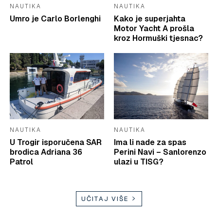
NAUTIKA
NAUTIKA
Umro je Carlo Borlenghi
Kako je superjahta
Motor Yacht A prošla
kroz Hormuški tjesnac?
NAUTIKA
NAUTIKA
U Trogir isporučena SAR
Ima li nade za spas
brodica Adriana 36
Perini Navi – Sanlorenzo
Patrol
ulazi u TISG?
UČITAJ VIŠE