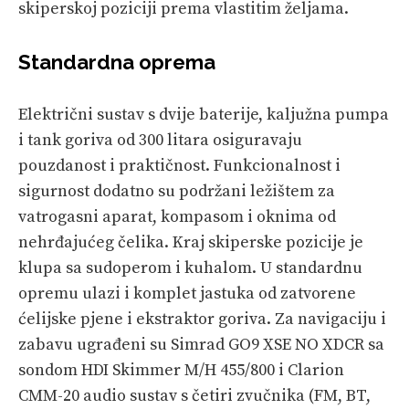
skiperskoj poziciji prema vlastitim željama.
Standardna oprema
Električni sustav s dvije baterije, kaljužna pumpa
i tank goriva od 300 litara osiguravaju
pouzdanost i praktičnost. Funkcionalnost i
sigurnost dodatno su podržani ležištem za
vatrogasni aparat, kompasom i oknima od
nehrđajućeg čelika. Kraj skiperske pozicije je
klupa sa sudoperom i kuhalom. U standardnu
opremu ulazi i komplet jastuka od zatvorene
ćelijske pjene i ekstraktor goriva. Za navigaciju i
zabavu ugrađeni su Simrad GO9 XSE NO XDCR sa
sondom HDI Skimmer M/H 455/800 i Clarion
CMM-20 audio sustav s četiri zvučnika (FM, BT,