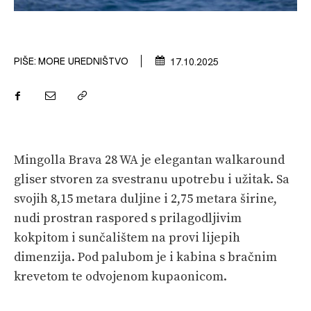
VELIKE PRIČE
PRETPLATA
PIŠE:
MORE UREDNIŠTVO
17.10.2025
SHOP
Mingolla Brava 28 WA je elegantan walkaround
gliser stvoren za svestranu upotrebu i užitak. Sa
svojih 8,15 metara duljine i 2,75 metara širine,
nudi prostran raspored s prilagodljivim
kokpitom i sunčalištem na provi lijepih
dimenzija. Pod palubom je i kabina s bračnim
krevetom te odvojenom kupaonicom.