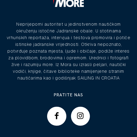
Neprijeporni autoritet u jedinstvenom nautičkom
okruženju istočne Jadranske obale. U stotinama
vrhunskih reportaža, intervjua i testova promovira i potiče
istinske jadranske vrijednosti. Otkriva nepoznato,
potvrđuje poznata mjesta, ljude i običaje, podiže interes
za plovidbom, brodovima i opremom. Urednici i fotografi
žive i razumiju more. Iz Mora su izrasli peljari, nautički
vodiči, knjige, čitave biblioteke namijenjene stranim
nautičarima kao i godišnjak SAILING IN CROATIA
PRATITE NAS