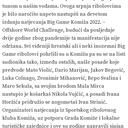
tunom u našim vodama. Ovoga srpnja ribolovcima
je bilo naročito napeto nastupiti na devetom
izdanju natjecanja Big Game Komiža 2022. −
Offshore World Challenge, budući da posljednje
dvije godine zbog pandemije ta manifestacija nije
održana. Svi viđeniji hrvatski ali i neki inozemni Big
Game ribolovci pohrlili su u Komižu pa su se na listi
sudionika tako, između ostalih, našle posade koje
predvode Mato Violić, Dario Marijan, Jakov Begović,
Luka Colnago, Zvonimir Mihanović, Bepo Svalina i
Maro Sekula, sa svojim brodom Mala Mirca
nastupio je košarkaš Nikola Vujčić, a posadi Ivana
Horžića pridružio se nogometaš Ivan Strinić.
Organizatori natjecanja iz Sportskog ribolovnog
kluba Komiža, uz potporu Grada Komiže i lokalne
turističke zajednice i ove su godine napravili sjajan