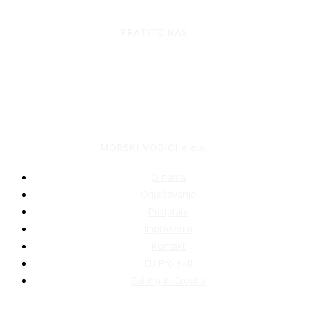
PRATITE NAS
MORSKI VODIČI d.o.o.
O nama
Oglašavanje
Pretplata
Impressum
Kontakt
EU Projekti
Sailing in Croatia