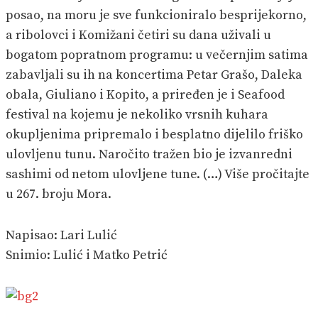
posao, na moru je sve funkcioniralo besprijekorno,
a ribolovci i Komižani četiri su dana uživali u
bogatom popratnom programu: u večernjim satima
zabavljali su ih na koncertima Petar Grašo, Daleka
obala, Giuliano i Kopito, a priređen je i Seafood
festival na kojemu je nekoliko vrsnih kuhara
okupljenima pripremalo i besplatno dijelilo friško
ulovljenu tunu. Naročito tražen bio je izvanredni
sashimi od netom ulovljene tune. (…) Više pročitajte
u 267. broju Mora.
Napisao: Lari Lulić
Snimio: Lulić i Matko Petrić