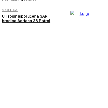
NAUTIKA
U Trogir isporučena SAR
brodica Adriana 36 Patrol
Neprijeporni autoritet u jedinstvenom nautičkom okruženju
istočne Jadranske obale. U stotinama vrhunskih reportaža,
intervjua i testova promovira i potiče istinske jadranske
vrijednosti. Otkriva nepoznato, potvrđuje poznata mjesta,
ljude i običaje, podiže interes za plovidbom, brodovima i
opremom. Urednici i fotografi žive i razumiju more. Iz Mora su
izrasli peljari, nautički vodiči, knjige, čitave biblioteke
namijenjene stranim nautičarima kao i godišnjak SAILING IN
CROATIA